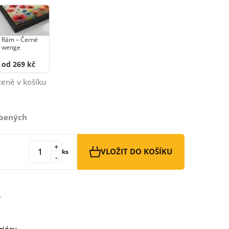
Rám –⁠⁠⁠⁠⁠⁠ Černé
wenge
od 269 kč
ceně v košíku
íbených
+
VLOŽIT DO KOŠÍKU
ks
-
riéru