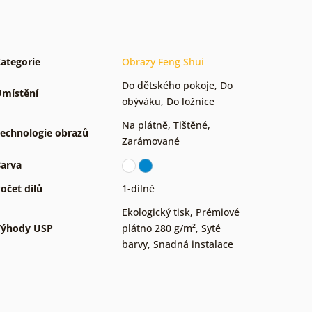
ategorie
Obrazy Feng Shui
Do dětského pokoje
,
Do
místění
obýváku
,
Do ložnice
Na plátně
,
Tištěné
,
echnologie obrazů
Zarámované
arva
očet dílů
1-dílné
Ekologický tisk
,
Prémiové
Výhody USP
plátno 280 g/m²
,
Syté
barvy
,
Snadná instalace