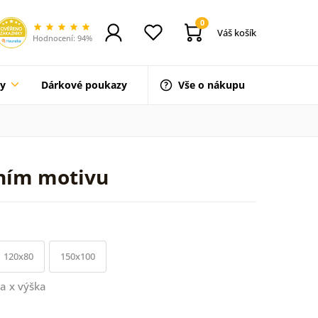
0
Váš košík
Hodnocení: 94%
ty
Dárkové poukazy
Vše o nákupu
ním motivu
120x80
150x100
a x výška