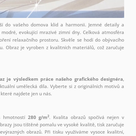
í do vašeho domova klid a harmonii. Jemné detaily a
h modré, evokující mrazivé zimní dny. Celková atmosféra
tvoření relaxačního prostoru. Skvěle se hodí do obývacího
u. Obraz je vyroben z kvalitních materiálů, což zaručuje
az je výsledkem práce našeho grafického designéra
,
tuální umělecká díla. Vyberte si z originálních motivů a
které najdete jen u nás.
2
 s hmotností
280 g/m
. Kvalita obrazů spočívá nejen v
brazy jsou tištěné pomalu ve vysoké kvalitě, tisk zaručuje
evýrazných obrazů. Při tisku využíváme vysoce kvalitní,