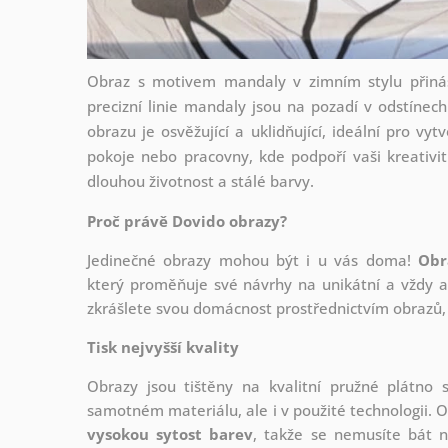
Obraz s motivem mandaly v zimním stylu přináš
precizní linie mandaly jsou na pozadí v odstínec
obrazu je osvěžující a uklidňující, ideální pro vy
pokoje nebo pracovny, kde podpoří vaši kreativit
dlouhou životnost a stálé barvy.
Proč právě Dovido obrazy?
Jedinečné obrazy mohou být i u vás doma!
Obr
který
proměňuje své návrhy na unikátní a vždy ak
zkrášlete svou domácnost prostřednictvím obrazů, 
Tisk nejvyšší kvality
Obrazy jsou tištěny na kvalitní pružné plátno
samotném materiálu, ale i v použité technologii. O
vysokou sytost barev
, takže se nemusíte bát n