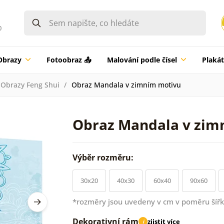
0
Obrazy
Fotoobraz 📤
Malování podle čísel
Plaká
Obrazy Feng Shui
Obraz Mandala v zimním motivu
Obraz Mandala v zim
Výběr rozměru:
30x20
40x30
60x40
90x60
*rozměry jsou uvedeny v cm v poměru šířk
Dekorativní rám
zjistit více
i