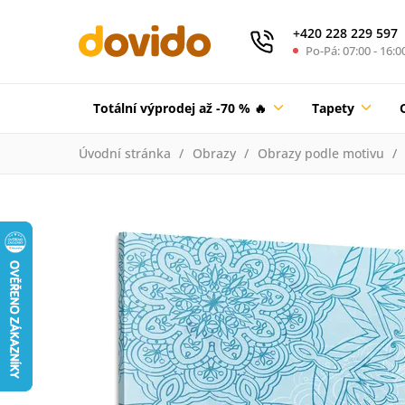
+420 228 229 597
Po-Pá: 07:00 - 16:0
Totální výprodej až -70 % 🔥
Tapety
Úvodní stránka
Obrazy
Obrazy podle motivu