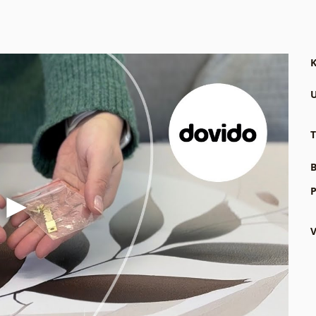
K
U
T
B
P