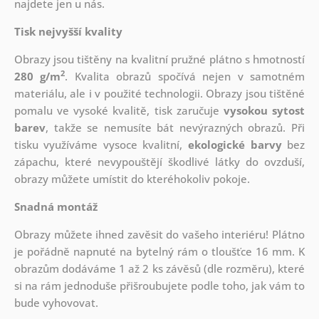
najdete jen u nás.
Tisk nejvyšší kvality
Obrazy jsou tištěny na kvalitní pružné plátno s hmotností
2
280 g/m
. Kvalita obrazů spočívá nejen v samotném
materiálu, ale i v použité technologii. Obrazy jsou tištěné
pomalu ve vysoké kvalitě, tisk zaručuje
vysokou sytost
barev
, takže se nemusíte bát nevýrazných obrazů. Při
tisku využíváme vysoce kvalitní,
ekologické barvy
bez
zápachu, které nevypouštějí škodlivé látky do ovzduší,
obrazy můžete umístit do kteréhokoliv pokoje.
Snadná montáž
Obrazy můžete ihned zavěsit do vašeho interiéru! Plátno
je pořádně napnuté na bytelný rám o tloušťce 16 mm. K
obrazům dodáváme 1 až 2 ks závěsů (dle rozměru), které
si na rám jednoduše přišroubujete podle toho, jak vám to
bude vyhovovat.