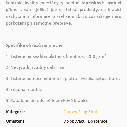
kontrole kvality odeslány v odolné
lepenkové krabici
přímo k vám. Jelikož jde o křehké produkty, na krabici
nechybí ani informace o křehkém zboží, což snižuje míru
poškození při samotné přepravě.
Specifika obrazů na plátně
2
1. Tištěné na kvalitní plátno s hmotností 280 g/m
2. Nevyžadují žádný další rám
3. Tištěné pomocí moderních plotrů - vysoká sytost barev
4. Snadná montáž
5. Zabalené do odolné lepenkové krabice
Kategorie
Obrazy Feng Shui
Umístění
Do obýváku
,
Do ložnice