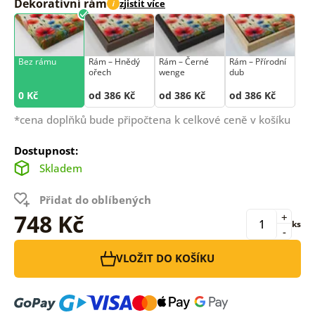
Dekorativní rám
zjistit více
i
Bez rámu
Rám –⁠⁠⁠⁠⁠⁠ Hnědý
Rám –⁠⁠⁠⁠⁠⁠ Černé
Rám –⁠⁠⁠⁠⁠⁠ Přírodní
ořech
wenge
dub
0 Kč
od 386 Kč
od 386 Kč
od 386 Kč
*cena doplňků bude připočtena k celkové ceně v košíku
Dostupnost:
Skladem
Přidat do oblíbených
748 Kč
+
ks
-
VLOŽIT DO KOŠÍKU