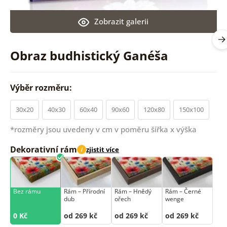
Zobrazit galerii
Obraz budhistický Ganéša
Výběr rozměru:
30x20
40x30
60x40
90x60
120x80
150x100
*rozměry jsou uvedeny v cm v poměru šířka x výška
Dekorativní rám
zjistit více
i
Bez rámu
Rám –⁠⁠⁠⁠⁠⁠ Přírodní
Rám –⁠⁠⁠⁠⁠⁠ Hnědý
Rám –⁠⁠⁠⁠⁠⁠ Černé
dub
ořech
wenge
0 Kč
od 269 kč
od 269 kč
od 269 kč