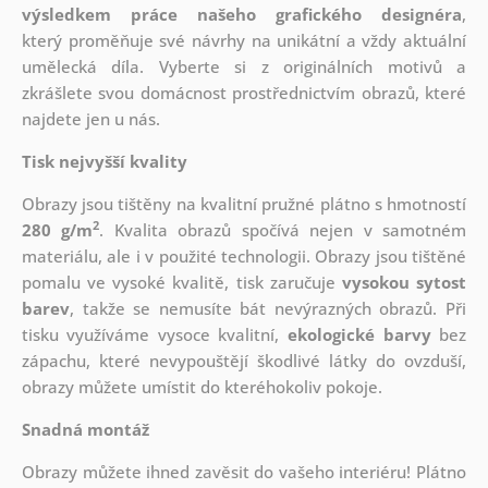
výsledkem práce našeho grafického designéra
,
který
proměňuje své návrhy na unikátní a vždy aktuální
umělecká díla. Vyberte si z originálních motivů a
zkrášlete svou domácnost prostřednictvím obrazů, které
najdete jen u nás.
Tisk nejvyšší kvality
Obrazy jsou tištěny na kvalitní pružné plátno s hmotností
2
280 g/m
. Kvalita obrazů spočívá nejen v samotném
materiálu, ale i v použité technologii. Obrazy jsou tištěné
pomalu ve vysoké kvalitě, tisk zaručuje
vysokou sytost
barev
, takže se nemusíte bát nevýrazných obrazů. Při
tisku využíváme vysoce kvalitní,
ekologické barvy
bez
zápachu, které nevypouštějí škodlivé látky do ovzduší,
obrazy můžete umístit do kteréhokoliv pokoje.
Snadná montáž
Obrazy můžete ihned zavěsit do vašeho interiéru! Plátno