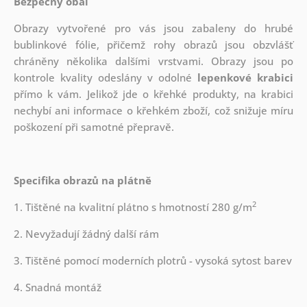
Bezpečný obal
Obrazy vytvořené pro vás jsou zabaleny do hrubé
bublinkové fólie, přičemž rohy obrazů jsou obzvlášť
chráněny několika dalšími vrstvami.
Obrazy jsou po
kontrole kvality odeslány v odolné
lepenkové krabici
přímo k vám. Jelikož jde o křehké produkty, na krabici
nechybí ani informace o křehkém zboží, což snižuje míru
poškození při samotné přepravě.
Specifika obrazů na plátně
2
1. Tištěné na kvalitní plátno s hmotností 280 g/m
2. Nevyžadují žádný další rám
3. Tištěné pomocí moderních plotrů - vysoká sytost barev
4. Snadná montáž