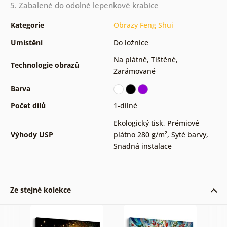
5. Zabalené do odolné lepenkové krabice
Kategorie
Obrazy Feng Shui
Umístění
Do ložnice
Na plátně
,
Tištěné
,
Technologie obrazů
Zarámované
Barva
Počet dílů
1-dílné
Ekologický tisk
,
Prémiové
Výhody USP
plátno 280 g/m²
,
Syté barvy
,
Snadná instalace
Ze stejné kolekce