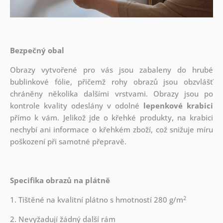
Bezpečný obal
Obrazy vytvořené pro vás jsou zabaleny do hrubé
bublinkové fólie, přičemž rohy obrazů jsou obzvlášť
chráněny několika dalšími vrstvami.
Obrazy jsou po
kontrole kvality odeslány v odolné
lepenkové krabici
přímo k vám. Jelikož jde o křehké produkty, na krabici
nechybí ani informace o křehkém zboží, což snižuje míru
poškození při samotné přepravě.
Specifika obrazů na plátně
2
1. Tištěné na kvalitní plátno s hmotností 280 g/m
2. Nevyžadují žádný další rám