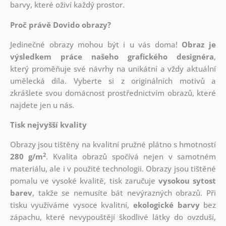
barvy, které oživí každý prostor.
Proč právě Dovido obrazy?
Jedinečné obrazy mohou být i u vás doma!
Obraz je
výsledkem práce našeho grafického designéra
,
který
proměňuje své návrhy na unikátní a vždy aktuální
umělecká díla. Vyberte si z originálních motivů a
zkrášlete svou domácnost prostřednictvím obrazů, které
najdete jen u nás.
Tisk nejvyšší kvality
Obrazy jsou tištěny na kvalitní pružné plátno s hmotností
2
280 g/m
. Kvalita obrazů spočívá nejen v samotném
materiálu, ale i v použité technologii. Obrazy jsou tištěné
pomalu ve vysoké kvalitě, tisk zaručuje
vysokou sytost
barev
, takže se nemusíte bát nevýrazných obrazů. Při
tisku využíváme vysoce kvalitní,
ekologické barvy
bez
zápachu, které nevypouštějí škodlivé látky do ovzduší,