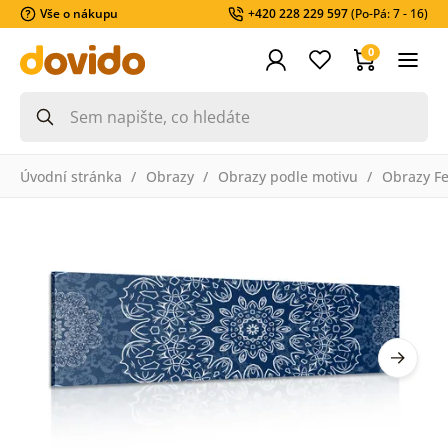
Vše o nákupu
+420 228 229 597
(Po-Pá: 7 - 16)
0
Úvodní stránka
Obrazy
Obrazy podle motivu
Obrazy F