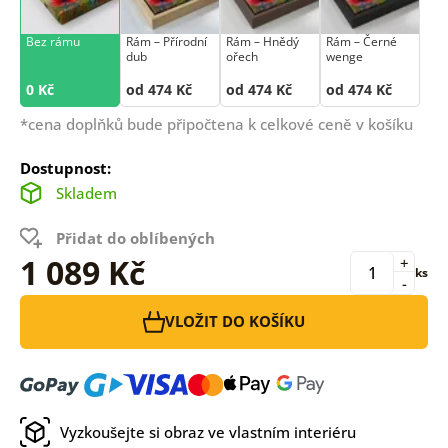
Bez rámu
Rám –⁠⁠⁠⁠⁠⁠ Přírodní
Rám –⁠⁠⁠⁠⁠⁠ Hnědý
Rám –⁠⁠⁠⁠⁠⁠ Černé
dub
ořech
wenge
0 Kč
od 474 Kč
od 474 Kč
od 474 Kč
*cena doplňků bude připočtena k celkové ceně v košíku
Dostupnost:
Skladem
Přidat do oblíbených
1 089 Kč
+
ks
-
VLOŽIT DO KOŠÍKU
Vyzkoušejte si obraz ve vlastním interiéru