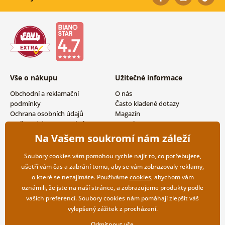
Vše o nákupu
Užitečné informace
Obchodní a reklamační
O nás
podmínky
Často kladené dotazy
Ochrana osobních údajů
Magazín
Možnosti dopravy a platby
Kontakty
Vrácení zboží
Velkoobchodní spolupráce
Na Vašem soukromí nám záleží
Soubory cookies vám pomohou rychle najít to, co potřebujete,
ušetří vám čas a zabrání tomu, aby se vám zobrazovaly reklamy,
o které se nezajímáte. Používáme
cookies
, abychom vám
oznámili, že jste na naší stránce, a zobrazujeme produkty podle
vašich preferencí. Soubory cookies nám pomáhají zlepšit váš
vylepšený zážitek z procházení.
Odmítnout vše