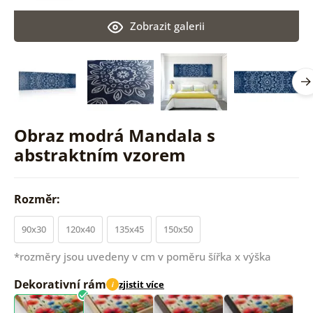
Zobrazit galerii
Obraz modrá Mandala s
abstraktním vzorem
Rozměr:
90x30
120x40
135x45
150x50
*rozměry jsou uvedeny v cm v poměru šířka x výška
Dekorativní rám
zjistit více
i