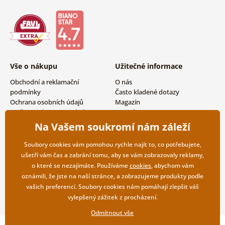
Vše o nákupu
Užitečné informace
Obchodní a reklamační
O nás
podmínky
Často kladené dotazy
Ochrana osobních údajů
Magazín
Možnosti dopravy a platby
Kontakty
Vrácení zboží
Velkoobchodní spolupráce
Na Vašem soukromí nám záleží
Soubory cookies vám pomohou rychle najít to, co potřebujete,
ušetří vám čas a zabrání tomu, aby se vám zobrazovaly reklamy,
o které se nezajímáte. Používáme
cookies
, abychom vám
oznámili, že jste na naší stránce, a zobrazujeme produkty podle
vašich preferencí. Soubory cookies nám pomáhají zlepšit váš
vylepšený zážitek z procházení.
Odmítnout vše