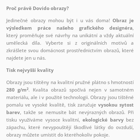
Proč právě Dovido obrazy?
Jedinečné obrazy mohou být i u vás doma!
Obraz je
výsledkem práce našeho grafického designéra
,
který
proměňuje své návrhy na unikátní a vždy aktuální
umělecká díla. Vyberte si z originálních motivů a
zkrášlete svou domácnost prostřednictvím obrazů, které
najdete jen u nás.
Tisk nejvyšší kvality
Obrazy jsou tištěny na kvalitní pružné plátno s hmotností
2
280 g/m
. Kvalita obrazů spočívá nejen v samotném
materiálu, ale i v použité technologii. Obrazy jsou tištěné
pomalu ve vysoké kvalitě, tisk zaručuje
vysokou sytost
barev
, takže se nemusíte bát nevýrazných obrazů. Při
tisku využíváme vysoce kvalitní,
ekologické barvy
bez
zápachu, které nevypouštějí škodlivé látky do ovzduší,
obrazy můžete umístit do kteréhokoliv pokoje.