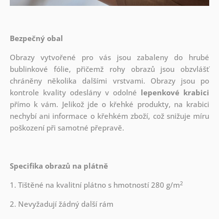
Bezpečný obal
Obrazy vytvořené pro vás jsou zabaleny do hrubé
bublinkové fólie, přičemž rohy obrazů jsou obzvlášť
chráněny několika dalšími vrstvami.
Obrazy jsou po
kontrole kvality odeslány v odolné
lepenkové krabici
přímo k vám. Jelikož jde o křehké produkty, na krabici
nechybí ani informace o křehkém zboží, což snižuje míru
poškození při samotné přepravě.
Specifika obrazů na plátně
2
1. Tištěné na kvalitní plátno s hmotností 280 g/m
2. Nevyžadují žádný další rám