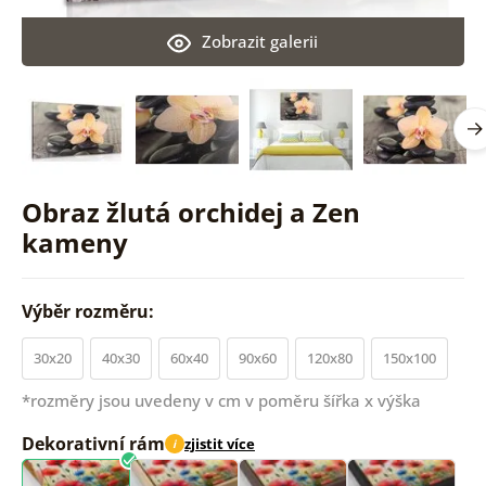
Zobrazit galerii
Obraz žlutá orchidej a Zen
kameny
Výběr rozměru:
30x20
40x30
60x40
90x60
120x80
150x100
*rozměry jsou uvedeny v cm v poměru šířka x výška
Dekorativní rám
zjistit více
i