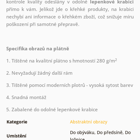
kontrole kvality odeslány v odolné
lepenkové krabici
přímo k vám. Jelikož jde o křehké produkty, na krabici
nechybí ani informace o křehkém zboží, což snižuje míru
poškození při samotné přepravě.
Specifika obrazů na plátně
2
1. Tištěné na kvalitní plátno s hmotností 280 g/m
2. Nevyžadují žádný další rám
3. Tištěné pomocí moderních plotrů - vysoká sytost barev
4. Snadná montáž
5. Zabalené do odolné lepenkové krabice
Kategorie
Abstraktní obrazy
Do obýváku
,
Do předsíně
,
Do
Umístění
ložnice