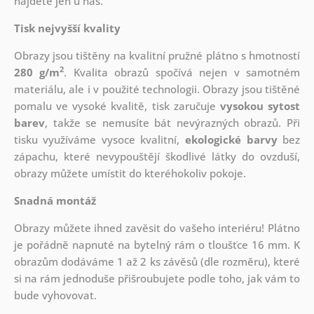
najdete jen u nás.
Tisk nejvyšší kvality
Obrazy jsou tištěny na kvalitní pružné plátno s hmotností
2
280 g/m
. Kvalita obrazů spočívá nejen v samotném
materiálu, ale i v použité technologii. Obrazy jsou tištěné
pomalu ve vysoké kvalitě, tisk zaručuje
vysokou sytost
barev
, takže se nemusíte bát nevýrazných obrazů. Při
tisku využíváme vysoce kvalitní,
ekologické barvy
bez
zápachu, které nevypouštějí škodlivé látky do ovzduší,
obrazy můžete umístit do kteréhokoliv pokoje.
Snadná montáž
Obrazy můžete ihned zavěsit do vašeho interiéru! Plátno
je pořádně napnuté na bytelný rám o tloušťce 16 mm. K
obrazům dodáváme 1 až 2 ks závěsů (dle rozměru), které
si na rám jednoduše přišroubujete podle toho, jak vám to
bude vyhovovat.