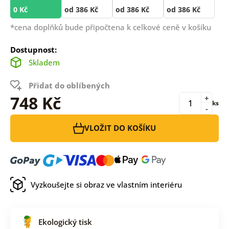
0 Kč
od 386 Kč
od 386 Kč
od 386 Kč
*cena doplňků bude připočtena k celkové ceně v košíku
Dostupnost:
Skladem
Přidat do oblíbených
748 Kč
+
ks
-
VLOŽIT DO KOŠÍKU
Vyzkoušejte si obraz ve vlastním interiéru
Ekologický tisk