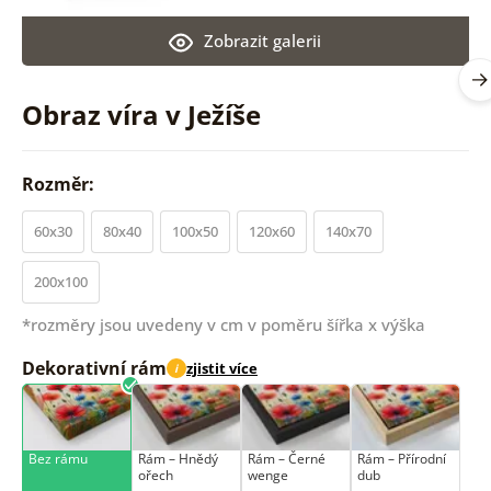
Zobrazit galerii
Obraz víra v Ježíše
Rozměr:
60x30
80x40
100x50
120x60
140x70
200x100
*rozměry jsou uvedeny v cm v poměru šířka x výška
Dekorativní rám
zjistit více
i
Bez rámu
Rám –⁠⁠⁠⁠⁠⁠ Hnědý
Rám –⁠⁠⁠⁠⁠⁠ Černé
Rám –⁠⁠⁠⁠⁠⁠ Přírodní
ořech
wenge
dub