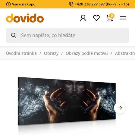
Vše o nákupu
+420 228 229 597
(Po-Pá: 7 - 16)
0
Úvodní stránka
Obrazy
Obrazy podle motivu
Abstraktn