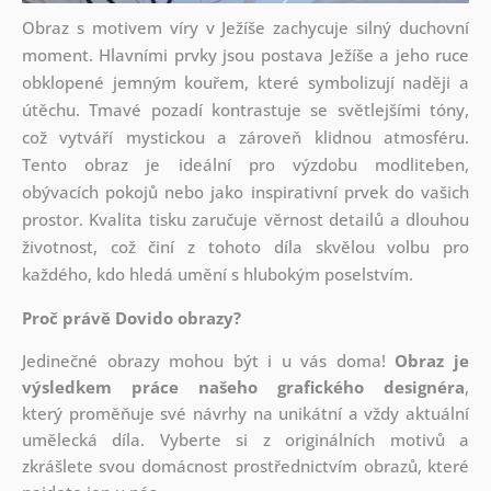
Obraz s motivem víry v Ježíše zachycuje silný duchovní
moment. Hlavními prvky jsou postava Ježíše a jeho ruce
obklopené jemným kouřem, které symbolizují naději a
útěchu. Tmavé pozadí kontrastuje se světlejšími tóny,
což vytváří mystickou a zároveň klidnou atmosféru.
Tento obraz je ideální pro výzdobu modliteben,
obývacích pokojů nebo jako inspirativní prvek do vašich
prostor. Kvalita tisku zaručuje věrnost detailů a dlouhou
životnost, což činí z tohoto díla skvělou volbu pro
každého, kdo hledá umění s hlubokým poselstvím.
Proč právě Dovido obrazy?
Jedinečné obrazy mohou být i u vás doma!
Obraz je
výsledkem práce našeho grafického designéra
,
který
proměňuje své návrhy na unikátní a vždy aktuální
umělecká díla. Vyberte si z originálních motivů a
zkrášlete svou domácnost prostřednictvím obrazů, které