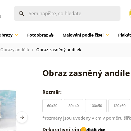
0
Obrazy
Fotoobraz 📤
Malování podle čísel
Plaká
Obrazy andělů
Obraz zasněný andílek
Obraz zasněný andíle
Rozměr:
60x30
80x40
100x50
120x60
*rozměry jsou uvedeny v cm v poměru šířk
Dekorativní rám
zjistit více
i