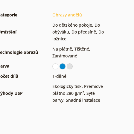
ategorie
Obrazy andělů
Do dětského pokoje
,
Do
místění
obýváku
,
Do předsíně
,
Do
ložnice
Na plátně
,
Tištěné
,
echnologie obrazů
Zarámované
arva
očet dílů
1-dílné
Ekologický tisk
,
Prémiové
Výhody USP
plátno 280 g/m²
,
Syté
barvy
,
Snadná instalace