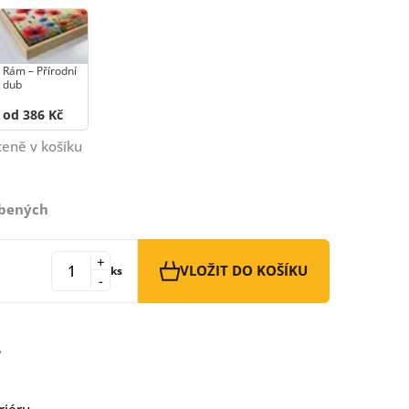
Rám –⁠⁠⁠⁠⁠⁠ Přírodní
dub
od 386 Kč
ceně v košíku
íbených
+
VLOŽIT DO KOŠÍKU
ks
-
riéru