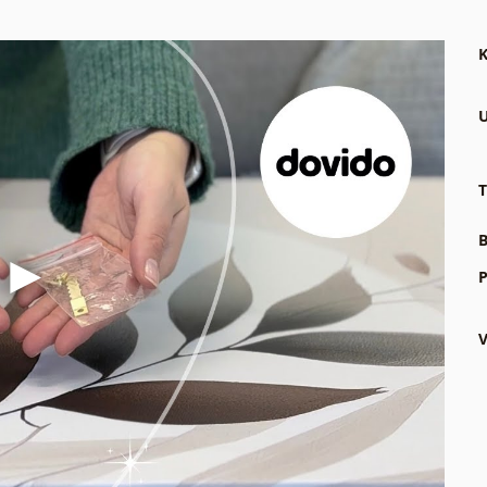
K
U
T
B
P