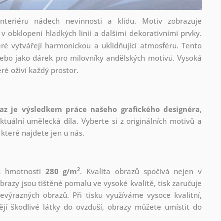
teriéru nádech nevinnosti a klidu. Motiv zobrazuje
v obklopení hladkých linií a dalšími dekorativními prvky.
ré vytvářejí harmonickou a uklidňující atmosféru. Tento
 nebo jako dárek pro milovníky andělských motivů. Vysoká
eré oživí každý prostor.
az je výsledkem práce našeho grafického designéra
,
tuální umělecká díla. Vyberte si z originálních motivů a
které najdete jen u nás.
2
 s hmotností
280 g/m
. Kvalita obrazů spočívá nejen v
brazy jsou tištěné pomalu ve vysoké kvalitě, tisk zaručuje
evýrazných obrazů. Při tisku využíváme vysoce kvalitní,
jí škodlivé látky do ovzduší, obrazy můžete umístit do