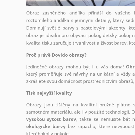
Obraz zasněného andílka přináší do vašeho in
roztomilého andílka s jemnými detaily, který sedí 
Dominují světlé barvy s pastelovými akcenty, kte
obraz je ideální pro obývací pokoj, dětský pokoj
kvalita tisku zaručuje trvanlivost a živost barev, kt
Proč právě Dovido obrazy?
Jedinečné obrazy mohou být i u vás doma!
Obr
který
proměňuje své návrhy na unikátní a vždy ak
zkrášlete svou domácnost prostřednictvím obrazů, 
Tisk nejvyšší kvality
Obrazy jsou tištěny na kvalitní pružné plátno
samotném materiálu, ale i v použité technologii. O
vysokou sytost barev
, takže se nemusíte bát n
ekologické barvy
bez zápachu, které nevypouště
kteréhokoliv pokoje.