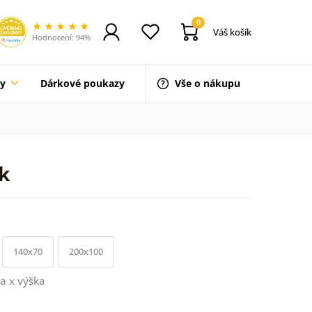
0
Váš košík
Hodnocení: 94%
ty
Dárkové poukazy
Vše o nákupu
k
140x70
200x100
a x výška