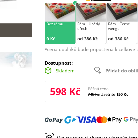
Bez rámu
Rám –⁠⁠⁠⁠⁠⁠ Hnědý
Rám –⁠⁠⁠⁠⁠⁠ Černé
ořech
wenge
0 Kč
od 386 Kč
od 386 Kč
*cena doplňků bude připočtena k celkové 
Dostupnost:
Skladem
Přidat do obl
598 Kč
Běžná cena:
748 Kč
Ušetříte
150 Kč
Vyzkoušejte si obraz ve vlastním inte