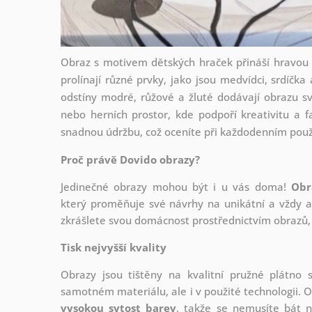
Obraz s motivem dětských hraček přináší hravou
prolínají různé prvky, jako jsou medvídci, srdíčka
odstíny modré, růžové a žluté dodávají obrazu sv
nebo herních prostor, kde podpoří kreativitu a fa
snadnou údržbu, což oceníte při každodenním použ
Proč právě Dovido obrazy?
Jedinečné obrazy mohou být i u vás doma!
Obr
který
proměňuje své návrhy na unikátní a vždy ak
zkrášlete svou domácnost prostřednictvím obrazů, 
Tisk nejvyšší kvality
Obrazy jsou tištěny na kvalitní pružné plátno
samotném materiálu, ale i v použité technologii. O
vysokou sytost barev
, takže se nemusíte bát n