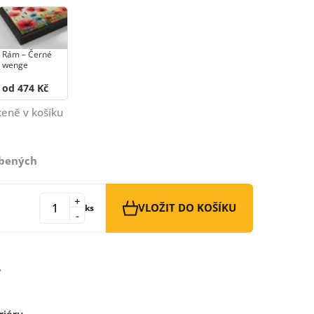
Rám –⁠⁠⁠⁠⁠⁠ Černé
wenge
od 474 Kč
ceně v košíku
íbených
+
VLOŽIT DO KOŠÍKU
ks
-
riéru