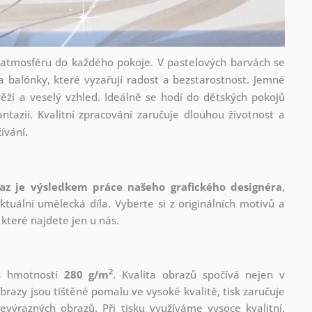
 atmosféru do každého pokoje. V pastelových barvách se
 a balónky, které vyzařují radost a bezstarostnost. Jemné
ěží a veselý vzhled. Ideálně se hodí do dětských pokojů
ntazii. Kvalitní zpracování zaručuje dlouhou životnost a
ívání.
az je výsledkem práce našeho grafického designéra
,
tuální umělecká díla. Vyberte si z originálních motivů a
které najdete jen u nás.
2
 s hmotností
280 g/m
. Kvalita obrazů spočívá nejen v
brazy jsou tištěné pomalu ve vysoké kvalitě, tisk zaručuje
evýrazných obrazů. Při tisku využíváme vysoce kvalitní,