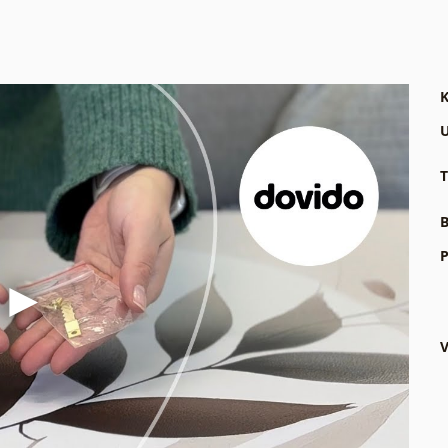
K
U
T
B
P