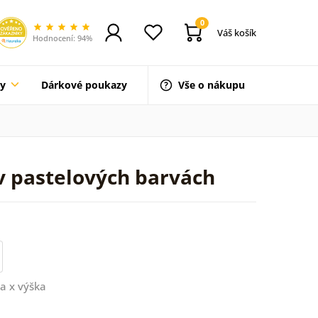
0
Váš košík
Hodnocení: 94%
ty
Dárkové poukazy
Vše o nákupu
v pastelových barvách
a x výška