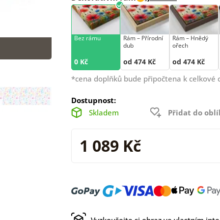
Bez rámu
Rám –⁠⁠⁠⁠⁠⁠ Přírodní
Rám –⁠⁠⁠⁠⁠⁠ Hnědý
dub
ořech
0 Kč
od 474 Kč
od 474 Kč
*cena doplňků bude připočtena k celkové 
Dostupnost:
Skladem
Přidat do obl
1 089 Kč
Vyzkoušejte si obraz ve vlastním inte