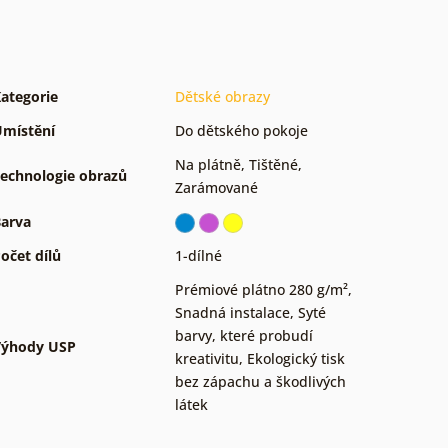
ategorie
Dětské obrazy
místění
Do dětského pokoje
Na plátně
,
Tištěné
,
echnologie obrazů
Zarámované
arva
očet dílů
1-dílné
Prémiové plátno 280 g/m²
,
Snadná instalace
,
Syté
barvy, které probudí
Výhody USP
kreativitu
,
Ekologický tisk
bez zápachu a škodlivých
látek