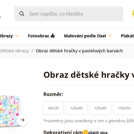
0
Obrazy
Fotoobraz 📤
Malování podle čísel
Plaká
Dětské obrazy
Obraz dětské hračky v pastelových barvách
Obraz dětské hračky 
Rozměr:
90x30
120x40
135x45
150x50
*rozměry jsou uvedeny v cm v poměru šířk
Dekorativní rám
zjistit více
i