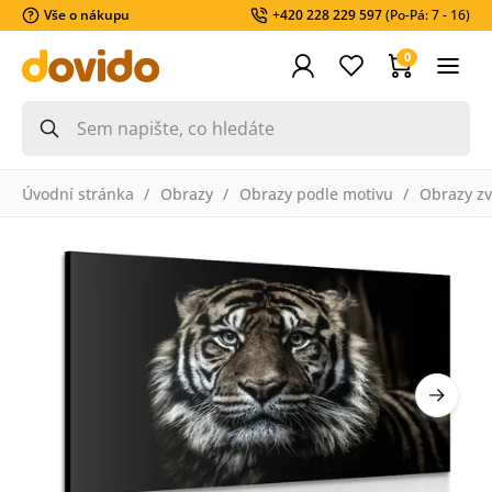
Vše o nákupu
+420 228 229 597
(Po-Pá: 7 - 16)
0
Úvodní stránka
Obrazy
Obrazy podle motivu
Obrazy zv