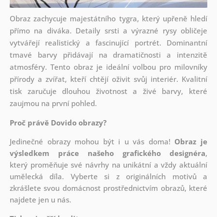
Obraz zachycuje majestátního tygra, který upřeně hledí
přímo na diváka. Detaily srsti a výrazné rysy obličeje
vytvářejí realistický a fascinující portrét. Dominantní
tmavé barvy přidávají na dramatičnosti a intenzitě
atmosféry. Tento obraz je ideální volbou pro milovníky
přírody a zvířat, kteří chtějí oživit svůj interiér. Kvalitní
tisk zaručuje dlouhou životnost a živé barvy, které
zaujmou na první pohled.
Proč právě Dovido obrazy?
Jedinečné obrazy mohou být i u vás doma!
Obraz je
výsledkem práce našeho grafického designéra
,
který
proměňuje své návrhy na unikátní a vždy aktuální
umělecká díla. Vyberte si z originálních motivů a
zkrášlete svou domácnost prostřednictvím obrazů, které
najdete jen u nás.