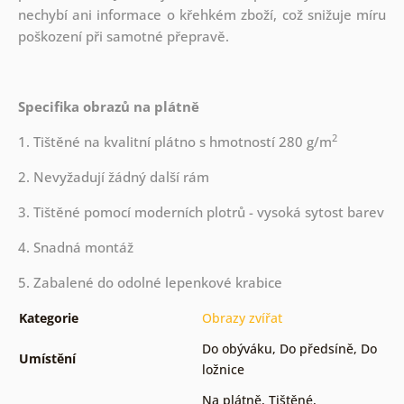
nechybí ani informace o křehkém zboží, což snižuje míru
poškození při samotné přepravě.
Specifika obrazů na plátně
2
1. Tištěné na kvalitní plátno s hmotností 280 g/m
2. Nevyžadují žádný další rám
3. Tištěné pomocí moderních plotrů - vysoká sytost barev
4. Snadná montáž
5. Zabalené do odolné lepenkové krabice
Kategorie
Obrazy zvířat
Do obýváku
,
Do předsíně
,
Do
Umístění
ložnice
Na plátně
,
Tištěné
,