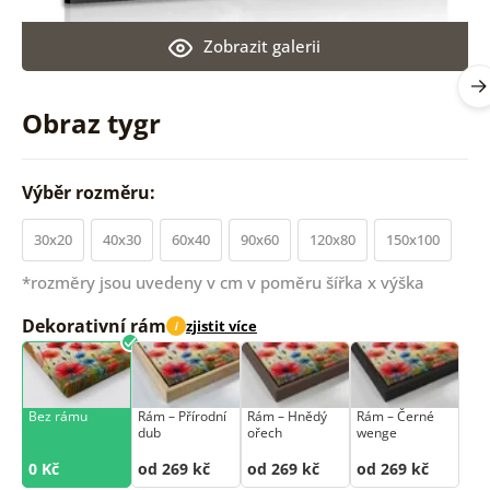
Zobrazit galerii
Obraz tygr
Výběr rozměru:
30x20
40x30
60x40
90x60
120x80
150x100
*rozměry jsou uvedeny v cm v poměru šířka x výška
Dekorativní rám
zjistit více
i
Bez rámu
Rám –⁠⁠⁠⁠⁠⁠ Přírodní
Rám –⁠⁠⁠⁠⁠⁠ Hnědý
Rám –⁠⁠⁠⁠⁠⁠ Černé
dub
ořech
wenge
0 Kč
od 269 kč
od 269 kč
od 269 kč