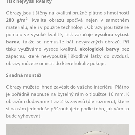
Tisk nejvyšší kvality
Obrazy jsou tištěny na kvalitní pružné plátno s hmotností
2
280 g/m
. Kvalita obrazů spočívá nejen v samotném
materiálu, ale i v použité technologii. Obrazy jsou tištěné
pomalu ve vysoké kvalitě, tisk zaručuje
vysokou sytost
barev
, takže se nemusíte bát nevýrazných obrazů. Při
tisku využíváme vysoce kvalitní,
ekologické barvy
bez
zápachu, které nevypouštějí škodlivé látky do ovzduší,
obrazy můžete umístit do kteréhokoliv pokoje.
Snadná montáž
Obrazy můžete ihned zavěsit do vašeho interiéru! Plátno
je pořádně napnuté na bytelný rám o tloušťce 16 mm. K
obrazům dodáváme 1 až 2 ks závěsů (dle rozměru), které
si na rám jednoduše přišroubujete podle toho, jak vám to
bude vyhovovat.