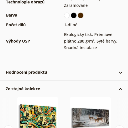
Technologie obrazů
Zarámované
Barva
Počet dílů
1-dílné
Ekologický tisk
,
Prémiové
Výhody USP
plátno 280 g/m²
,
Syté barvy
,
Snadná instalace
Hodnocení produktu
Ze stejné kolekce
Ověřený zákazník 25. 05. 2024