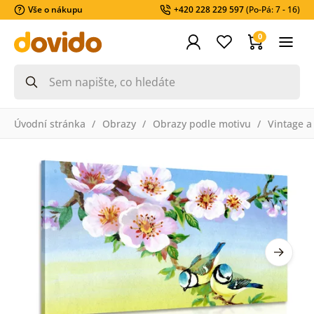
Vše o nákupu
+420 228 229 597
(Po-Pá: 7 - 16)
0
Úvodní stránka
Obrazy
Obrazy podle motivu
Vintage a