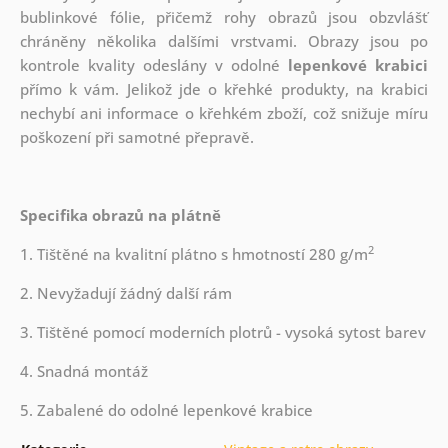
bublinkové fólie, přičemž rohy obrazů jsou obzvlášť
chráněny několika dalšími vrstvami.
Obrazy jsou po
kontrole kvality odeslány v odolné
lepenkové krabici
přímo k vám. Jelikož jde o křehké produkty, na krabici
nechybí ani informace o křehkém zboží, což snižuje míru
poškození při samotné přepravě.
Specifika obrazů na plátně
2
1. Tištěné na kvalitní plátno s hmotností 280 g/m
2. Nevyžadují žádný další rám
3. Tištěné pomocí moderních plotrů - vysoká sytost barev
4. Snadná montáž
5. Zabalené do odolné lepenkové krabice