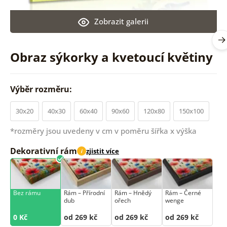
Zobrazit galerii
Obraz sýkorky a kvetoucí květiny
Výběr rozměru:
30x20
40x30
60x40
90x60
120x80
150x100
*rozměry jsou uvedeny v cm v poměru šířka x výška
Dekorativní rám
zjistit více
i
Bez rámu
Rám –⁠⁠⁠⁠⁠⁠ Přírodní
Rám –⁠⁠⁠⁠⁠⁠ Hnědý
Rám –⁠⁠⁠⁠⁠⁠ Černé
dub
ořech
wenge
0 Kč
od 269 kč
od 269 kč
od 269 kč