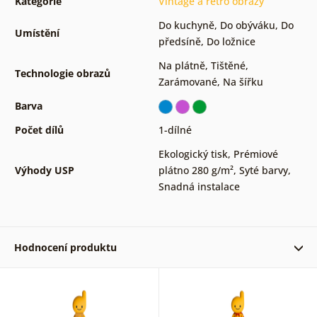
Kategorie
Vintage a retro obrazy
Do kuchyně
,
Do obýváku
,
Do
Umístění
předsíně
,
Do ložnice
Na plátně
,
Tištěné
,
Technologie obrazů
Zarámované
,
Na šířku
Barva
Počet dílů
1-dílné
Ekologický tisk
,
Prémiové
Výhody USP
plátno 280 g/m²
,
Syté barvy
,
Snadná instalace
Hodnocení produktu
Ověřený zákazník 28. 10. 2023