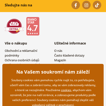
Sledujte nás na
Vše o nákupu
Užitečné informace
Obchodní a reklamační
O nás
podmínky
Často kladené dotazy
Ochrana osobních údajů
Magazín
Možnosti dopravy a platby
Kontakty
Vrácení zboží
Velkoobchodní spolupráce
Na Vašem soukromí nám záleží
Soubory cookies vám pomohou rychle najít to, co potřebujete,
ušetří vám čas a zabrání tomu, aby se vám zobrazovaly reklamy,
o které se nezajímáte. Používáme
cookies
, abychom vám
oznámili, že jste na naší stránce, a zobrazujeme produkty podle
vašich preferencí. Soubory cookies nám pomáhají zlepšit váš
vylepšený zážitek z procházení.