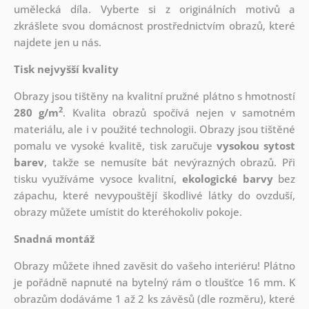
umělecká díla. Vyberte si z originálních motivů a
zkrášlete svou domácnost prostřednictvím obrazů, které
najdete jen u nás.
Tisk nejvyšší kvality
Obrazy jsou tištěny na kvalitní pružné plátno s hmotností
2
280 g/m
. Kvalita obrazů spočívá nejen v samotném
materiálu, ale i v použité technologii. Obrazy jsou tištěné
pomalu ve vysoké kvalitě, tisk zaručuje
vysokou sytost
barev
, takže se nemusíte bát nevýrazných obrazů. Při
tisku využíváme vysoce kvalitní,
ekologické barvy
bez
zápachu, které nevypouštějí škodlivé látky do ovzduší,
obrazy můžete umístit do kteréhokoliv pokoje.
Snadná montáž
Obrazy můžete ihned zavěsit do vašeho interiéru! Plátno
je pořádně napnuté na bytelný rám o tloušťce 16 mm. K
obrazům dodáváme 1 až 2 ks závěsů (dle rozměru), které