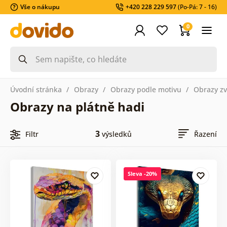
Vše o nákupu
+420 228 229 597
(Po-Pá: 7 - 16)
0
Úvodní stránka
Obrazy
Obrazy podle motivu
Obrazy zv
Obrazy na plátně hadi
3
Filtr
výsledků
Řazení
Sleva -20%