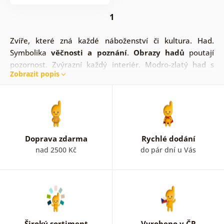
1
Zvíře, které zná každé náboženství či kultura. Had.
Symbolika
věčnosti a poznání
.
Obrazy hadů
poutají
pozornost. Zvýrazní každý interiér. Modro-zlatý had s
Zobrazit popis
nádechem luxusu, had s imitací malby, případně veselejší
provedení hada se sluchátky. Vyplatí se podívat.
Doprava zdarma
Rychlé dodání
nad 2500 Kč
do pár dní u Vás
Široký sortiment
Vyrobeno v ČR