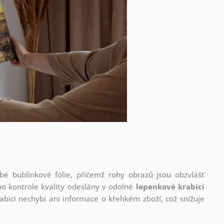
é bublinkové fólie, přičemž rohy obrazů jsou obzvlášť
po kontrole kvality odeslány v odolné
lepenkové krabici
abici nechybí ani informace o křehkém zboží, což snižuje