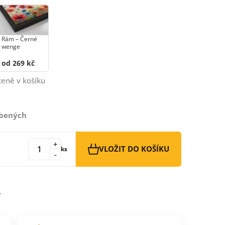
Rám –⁠⁠⁠⁠⁠⁠ Černé
wenge
od 269 kč
ceně v košíku
íbených
+
VLOŽIT DO KOŠÍKU
ks
-