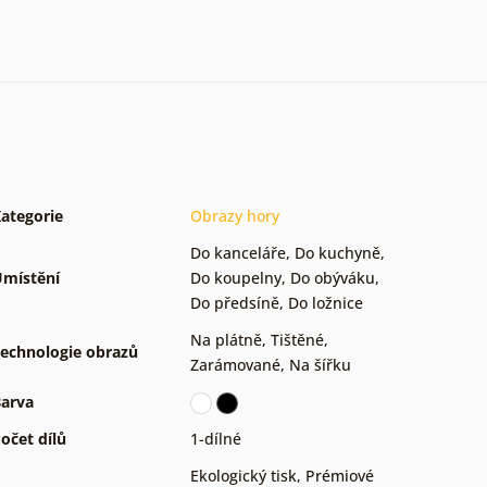
ategorie
Obrazy hory
Do kanceláře
,
Do kuchyně
,
místění
Do koupelny
,
Do obýváku
,
Do předsíně
,
Do ložnice
Na plátně
,
Tištěné
,
echnologie obrazů
Zarámované
,
Na šířku
arva
očet dílů
1-dílné
Ekologický tisk
,
Prémiové