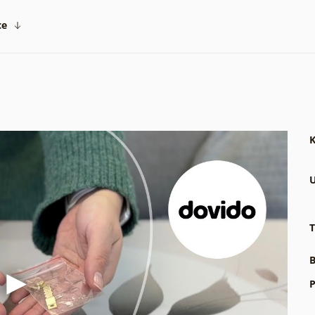
ce
K
U
T
B
P