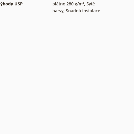
Výhody USP
plátno 280 g/m²
,
Syté
barvy
,
Snadná instalace