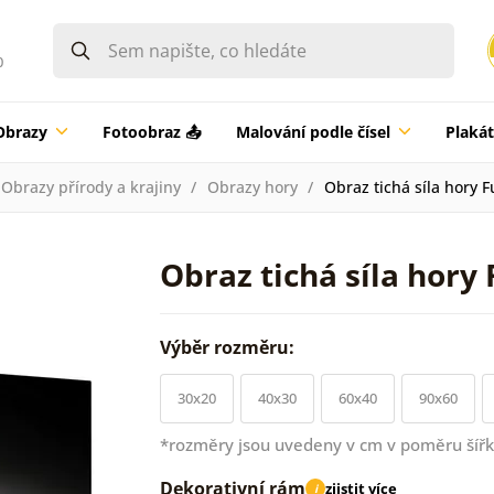
0
Obrazy
Fotoobraz 📤
Malování podle čísel
Plaká
Obrazy přírody a krajiny
Obrazy hory
Obraz tichá síla hory F
Obraz tichá síla hory 
Výběr rozměru:
30x20
40x30
60x40
90x60
*rozměry jsou uvedeny v cm v poměru šířk
Dekorativní rám
zjistit více
i