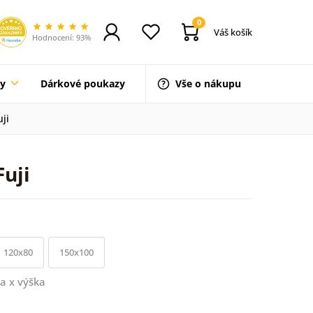
0
Váš košík
Hodnocení: 93%
ty
Dárkové poukazy
Vše o nákupu
uji
Fuji
120x80
150x100
a x výška