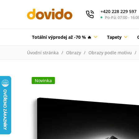
+420 228 229 597
Po-Pá: 07:00 - 16:0
Totální výprodej až -70 % 🔥
Tapety
Úvodní stránka
Obrazy
Obrazy podle motivu
Novinka