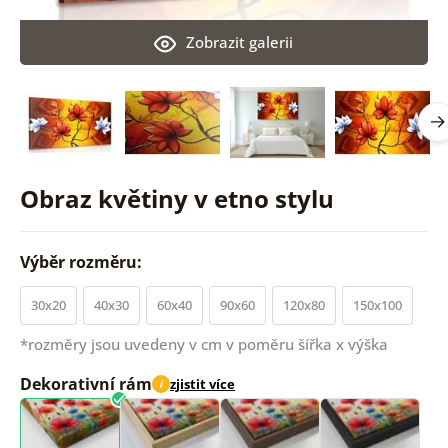
Zobrazit galerii
Obraz květiny v etno stylu
Výběr rozměru:
30x20
40x30
60x40
90x60
120x80
150x100
*rozměry jsou uvedeny v cm v poměru šířka x výška
Dekorativní rám
zjistit více
i