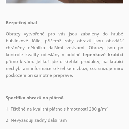
Bezpečný obal
Obrazy vytvořené pro vás jsou zabaleny do hrubé
bublinkové fólie, přičemž rohy obrazů jsou obzvlášť
chráněny několika dalšími vrstvami.
Obrazy jsou po
kontrole kvality odeslány v odolné
lepenkové krabici
přímo k vám. Jelikož jde o křehké produkty, na krabici
nechybí ani informace o křehkém zboží, což snižuje míru
poškození při samotné přepravě.
Specifika obrazů na plátně
2
1. Tištěné na kvalitní plátno s hmotností 280 g/m
2. Nevyžadují žádný další rám