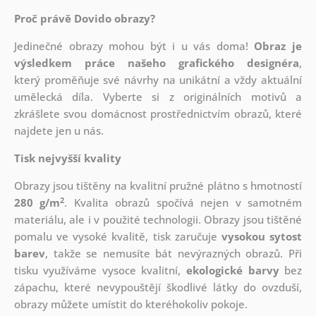
Proč právě Dovido obrazy?
Jedinečné obrazy mohou být i u vás doma!
Obraz je
výsledkem práce našeho grafického designéra
,
který
proměňuje své návrhy na unikátní a vždy aktuální
umělecká díla. Vyberte si z originálních motivů a
zkrášlete svou domácnost prostřednictvím obrazů, které
najdete jen u nás.
Tisk nejvyšší kvality
Obrazy jsou tištěny na kvalitní pružné plátno s hmotností
2
280 g/m
. Kvalita obrazů spočívá nejen v samotném
materiálu, ale i v použité technologii. Obrazy jsou tištěné
pomalu ve vysoké kvalitě, tisk zaručuje
vysokou sytost
barev
, takže se nemusíte bát nevýrazných obrazů. Při
tisku využíváme vysoce kvalitní,
ekologické barvy
bez
zápachu, které nevypouštějí škodlivé látky do ovzduší,
obrazy můžete umístit do kteréhokoliv pokoje.