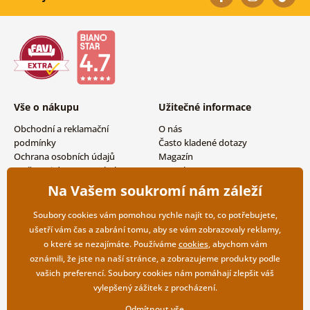
Vše o nákupu
Užitečné informace
Obchodní a reklamační
O nás
podmínky
Často kladené dotazy
Ochrana osobních údajů
Magazín
Možnosti dopravy a platby
Kontakty
Vrácení zboží
Velkoobchodní spolupráce
Na Vašem soukromí nám záleží
Soubory cookies vám pomohou rychle najít to, co potřebujete,
ušetří vám čas a zabrání tomu, aby se vám zobrazovaly reklamy,
o které se nezajímáte. Používáme
cookies
, abychom vám
oznámili, že jste na naší stránce, a zobrazujeme produkty podle
vašich preferencí. Soubory cookies nám pomáhají zlepšit váš
vylepšený zážitek z procházení.
Odmítnout vše