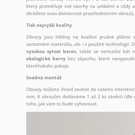
který
proměňuje své návrhy na unikátní a vždy ak
zkrášlete svou domácnost prostřednictvím obrazů, 
Tisk nejvyšší kvality
Obrazy jsou tištěny na kvalitní pružné plátno
samotném materiálu, ale i v použité technologii. O
vysokou sytost barev
, takže se nemusíte bát n
ekologické barvy
bez zápachu, které nevypouště
kteréhokoliv pokoje.
Snadná montáž
Obrazy můžete ihned zavěsit do vašeho interiéru!
mm. K obrazům dodáváme 1 až 2 ks závěsů (dle r
toho, jak vám to bude vyhovovat.