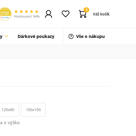
0
Váš košík
Hodnocení: 94%
ty
Dárkové poukazy
Vše o nákupu
120x80
150x100
a x výška