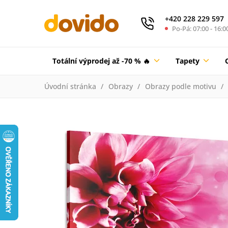
+420 228 229 597
Po-Pá: 07:00 - 16:0
Totální výprodej až -70 % 🔥
Tapety
Úvodní stránka
Obrazy
Obrazy podle motivu