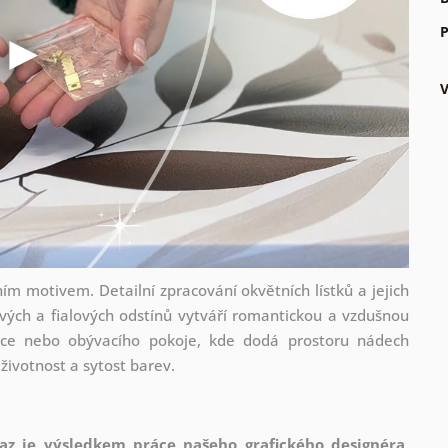
P
ím motivem. Detailní zpracování okvětních lístků a jejich
vých a fialových odstínů vytváří romantickou a vzdušnou
ice nebo obývacího pokoje, kde dodá prostoru nádech
 životnost a sytost barev.
az je výsledkem práce našeho grafického designéra
,