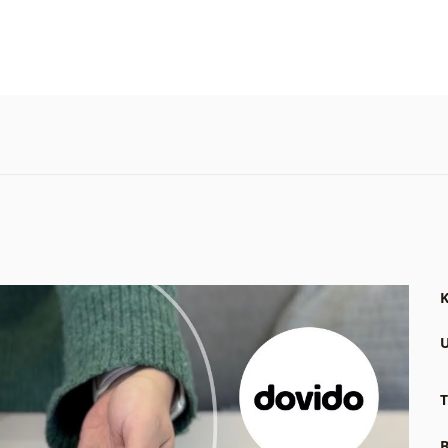
K
U
T
B