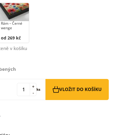
Rám –⁠⁠⁠⁠⁠⁠ Černé
wenge
od 269 kč
ceně v košíku
íbených
+
VLOŽIT DO KOŠÍKU
ks
-
riéru