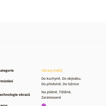
ategorie
Obrazy květů
Do kuchyně
,
Do obýváku
,
místění
Do předsíně
,
Do ložnice
Na plátně
,
Tištěné
,
echnologie obrazů
Zarámované
arva