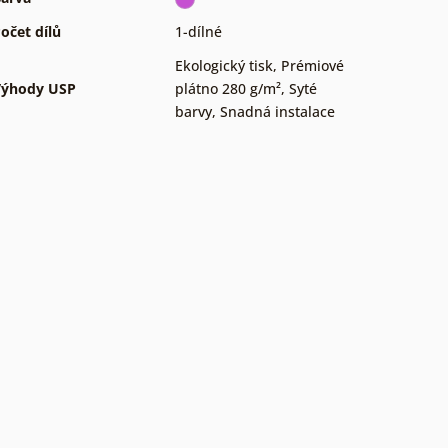
očet dílů
1-dílné
Ekologický tisk
,
Prémiové
Výhody USP
plátno 280 g/m²
,
Syté
barvy
,
Snadná instalace