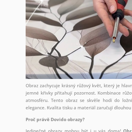
Obraz zachycuje krásný růžový květ, který je hlavn
jemné křivky přitahují pozornost. Kombinace růžo
atmosféru. Tento obraz se skvěle hodí do ložn
elegance. Kvalita tisku a materiál zaručují dlouhou
Proč právě Dovido obrazy?
Jedinečné obrazy mohou být i u vás doma!
Obr