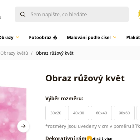
0
Obrazy
Fotoobraz 📤
Malování podle čísel
Plaká
Obrazy květů
Obraz růžový květ
Obraz růžový květ
Výběr rozměru:
30x20
40x30
60x40
90x60
*rozměry jsou uvedeny v cm v poměru šířk
Dekorativní rám
zjistit více
i