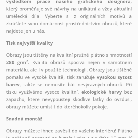
výsledkem práce našeho grafického designéra
,
který
proměňuje své návrhy na unikátní a vždy aktuální
umělecká díla. Vyberte si z originálních motivů a
zkrášlete svou domácnost prostřednictvím obrazů, které
najdete jen u nás.
Tisk nejvyšší kvality
Obrazy jsou tištěny na kvalitní pružné plátno s hmotností
2
280 g/m
. Kvalita obrazů spočívá nejen v samotném
materiálu, ale i v použité technologii. Obrazy jsou tištěné
pomalu ve vysoké kvalitě, tisk zaručuje
vysokou sytost
barev
, takže se nemusíte bát nevýrazných obrazů. Při
tisku využíváme vysoce kvalitní,
ekologické barvy
bez
zápachu, které nevypouštějí škodlivé látky do ovzduší,
obrazy můžete umístit do kteréhokoliv pokoje.
Snadná montáž
Obrazy můžete ihned zavěsit do vašeho interiéru! Plátno