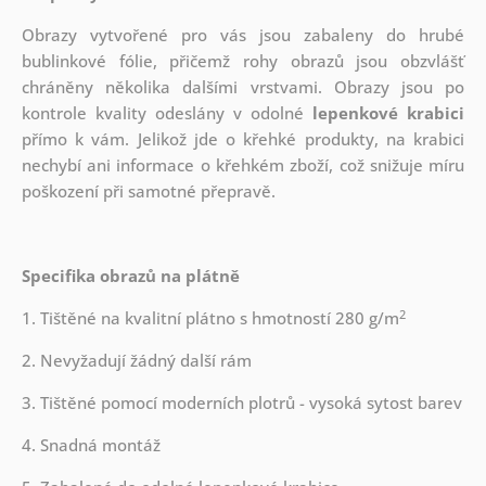
Obrazy vytvořené pro vás jsou zabaleny do hrubé
bublinkové fólie, přičemž rohy obrazů jsou obzvlášť
chráněny několika dalšími vrstvami.
Obrazy jsou po
kontrole kvality odeslány v odolné
lepenkové krabici
přímo k vám. Jelikož jde o křehké produkty, na krabici
nechybí ani informace o křehkém zboží, což snižuje míru
poškození při samotné přepravě.
Specifika obrazů na plátně
2
1. Tištěné na kvalitní plátno s hmotností 280 g/m
2. Nevyžadují žádný další rám
3. Tištěné pomocí moderních plotrů - vysoká sytost barev
4. Snadná montáž