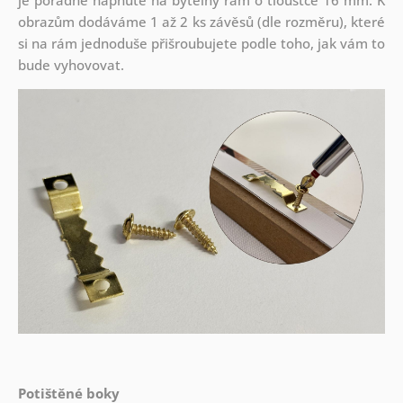
je pořádně napnuté na bytelný rám o tloušťce 16 mm. K
obrazům dodáváme 1 až 2 ks závěsů (dle rozměru), které
si na rám jednoduše přišroubujete podle toho, jak vám to
bude vyhovovat.
Potištěné boky