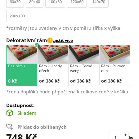
60x30
80x40
100x50
120x60
140x70
200x100
*rozměry jsou uvedeny v cm v poměru šířka x výška
Dekorativní rám
zjistit více
i
Bez rámu
Rám –⁠⁠⁠⁠⁠⁠ Hnědý
Rám –⁠⁠⁠⁠⁠⁠ Černé
Rám –⁠⁠⁠⁠⁠⁠ Přírodní
ořech
wenge
dub
0 Kč
od 386 Kč
od 386 Kč
od 386 Kč
*cena doplňků bude připočtena k celkové ceně v košíku
Dostupnost:
Skladem
Přidat do oblíbených
748 Kč
+
ks