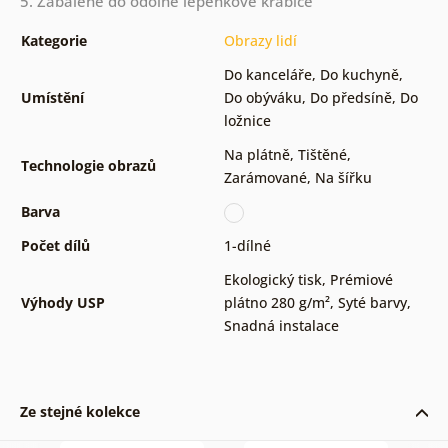
5. Zabalené do odolné lepenkové krabice
Kategorie
Obrazy lidí
Do kanceláře
,
Do kuchyně
,
Umístění
Do obýváku
,
Do předsíně
,
Do
ložnice
Na plátně
,
Tištěné
,
Technologie obrazů
Zarámované
,
Na šířku
Barva
Počet dílů
1-dílné
Ekologický tisk
,
Prémiové
Výhody USP
plátno 280 g/m²
,
Syté barvy
,
Snadná instalace
Ze stejné kolekce