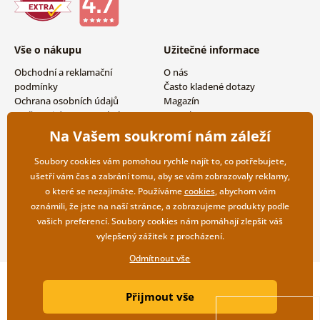
Vše o nákupu
Užitečné informace
Obchodní a reklamační
O nás
podmínky
Často kladené dotazy
Ochrana osobních údajů
Magazín
Možnosti dopravy a platby
Kontakty
Vrácení zboží
Velkoobchodní spolupráce
Na Vašem soukromí nám záleží
Soubory cookies vám pomohou rychle najít to, co potřebujete,
ušetří vám čas a zabrání tomu, aby se vám zobrazovaly reklamy,
o které se nezajímáte. Používáme
cookies
, abychom vám
oznámili, že jste na naší stránce, a zobrazujeme produkty podle
vašich preferencí. Soubory cookies nám pomáhají zlepšit váš
vylepšený zážitek z procházení.
Odmítnout vše
Copyright ©2019 © Dovido.cz.
Přijmout vše
Webdesign
Litvanyi.sk
| E-shop vytvořila