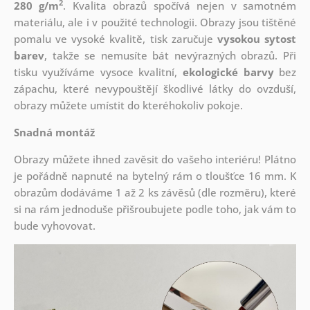
2
280 g/m
. Kvalita obrazů spočívá nejen v samotném
materiálu, ale i v použité technologii. Obrazy jsou tištěné
pomalu ve vysoké kvalitě, tisk zaručuje
vysokou sytost
barev
, takže se nemusíte bát nevýrazných obrazů. Při
tisku využíváme vysoce kvalitní,
ekologické barvy
bez
zápachu, které nevypouštějí škodlivé látky do ovzduší,
obrazy můžete umístit do kteréhokoliv pokoje.
Snadná montáž
Obrazy můžete ihned zavěsit do vašeho interiéru! Plátno
je pořádně napnuté na bytelný rám o tloušťce 16 mm. K
obrazům dodáváme 1 až 2 ks závěsů (dle rozměru), které
si na rám jednoduše přišroubujete podle toho, jak vám to
bude vyhovovat.