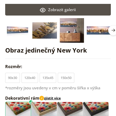
Zobrazit galerii
Obraz jedinečný New York
Rozměr:
90x30
120x40
135x45
150x50
*rozměry jsou uvedeny v cm v poměru šířka x výška
Dekorativní rám
zjistit více
i