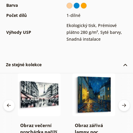
Barva
Počet dílů
1-dílné
Ekologický tisk
,
Prémiové
Výhody USP
plátno 280 g/m²
,
Syté barvy
,
Snadná instalace
Ze stejné kolekce
aný
Obraz večerní
Obraz zářivá
O
procházka paříží
lampy noc
p