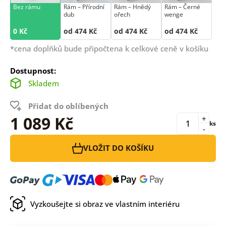
Bez rámu
Rám –⁠⁠⁠⁠⁠⁠ Přírodní
Rám –⁠⁠⁠⁠⁠⁠ Hnědý
Rám –⁠⁠⁠⁠⁠⁠ Černé
dub
ořech
wenge
0 Kč
od 474 Kč
od 474 Kč
od 474 Kč
*cena doplňků bude připočtena k celkové ceně v košíku
Dostupnost:
Skladem
Přidat do oblíbených
1 089 Kč
+
ks
-
VLOŽIT DO KOŠÍKU
Vyzkoušejte si obraz ve vlastním interiéru