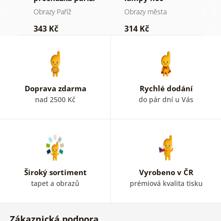
h
Obrazy Paříž
Obrazy města
O
343 Kč
314 Kč
4
Doprava zdarma
Rychlé dodání
nad 2500 Kč
do pár dní u Vás
Široký sortiment
Vyrobeno v ČR
tapet a obrazů
prémiová kvalita tisku
Zákaznická podpora