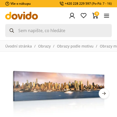
Vše o nákupu
+420 228 229 597
(Po-Pá: 7 - 16)
0
Úvodní stránka
Obrazy
Obrazy podle motivu
Obrazy m