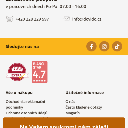
v pracovních dnech Po-Pá: 07:00 - 16:00
+420 228 229 597
info@dovido.cz
Sledujte nás na
Vše o nákupu
Užitečné informace
Obchodní a reklamační
O nás
podmínky
Často kladené dotazy
Ochrana osobních údajů
Magazín
Možnosti dopravy a platby
Kontakty
Vrácení zboží
Velkoobchodní spolupráce
Na Vašem soukromí nám záleží