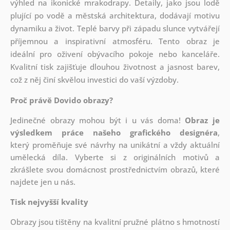
výhled na ikonické mrakodrapy. Detaily, jako jsou lodě
plující po vodě a městská architektura, dodávají motivu
dynamiku a život. Teplé barvy při západu slunce vytvářejí
příjemnou a inspirativní atmosféru. Tento obraz je
ideální pro oživení obývacího pokoje nebo kanceláře.
Kvalitní tisk zajišťuje dlouhou životnost a jasnost barev,
což z něj činí skvělou investici do vaší výzdoby.
Proč právě Dovido obrazy?
Jedinečné obrazy mohou být i u vás doma!
Obraz je
výsledkem práce našeho grafického designéra
,
který
proměňuje své návrhy na unikátní a vždy aktuální
umělecká díla. Vyberte si z originálních motivů a
zkrášlete svou domácnost prostřednictvím obrazů, které
najdete jen u nás.
Tisk nejvyšší kvality
Obrazy jsou tištěny na kvalitní pružné plátno s hmotností