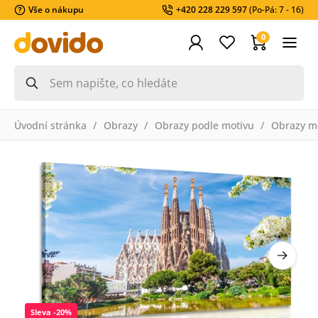
Vše o nákupu
+420 228 229 597
(Po-Pá: 7 - 16)
0
Úvodní stránka
Obrazy
Obrazy podle motivu
Obrazy m
Sleva -20%