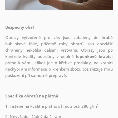
Bezpečný obal
Obrazy vytvořené pro vás jsou zabaleny do hrubé
bublinkové fólie, přičemž rohy obrazů jsou obzvlášť
chráněny několika dalšími vrstvami.
Obrazy jsou po
kontrole kvality odeslány v odolné
lepenkové krabici
přímo k vám. Jelikož jde o křehké produkty, na krabici
nechybí ani informace o křehkém zboží, což snižuje míru
poškození při samotné přepravě.
Specifika obrazů na plátně
2
1. Tištěné na kvalitní plátno s hmotností 280 g/m
2. Nevyžadují žádný další rám