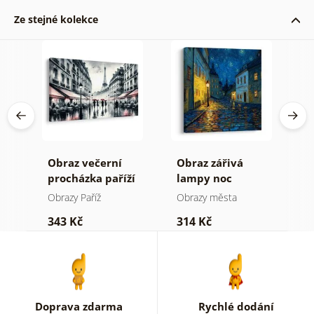
Ze stejné kolekce
aný
Obraz večerní
Obraz zářivá
O
procházka paříží
lampy noc
p
h
Obrazy Paříž
Obrazy města
O
343 Kč
314 Kč
4
Doprava zdarma
Rychlé dodání