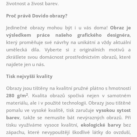
životnost a živost barev.
Proč právě Dovido obrazy?
Jedinečné obrazy mohou být i u vás doma!
Obraz je
výsledkem práce našeho grafického designéra
,
který
proměňuje své návrhy na unikátní a vždy aktuální
umělecká díla. Vyberte si z originálních motivů a
zkrášlete svou domácnost prostřednictvím obrazů, které
najdete jen u nás.
Tisk nejvyšší kvality
Obrazy jsou tištěny na kvalitní pružné plátno s hmotností
2
280 g/m
. Kvalita obrazů spočívá nejen v samotném
materiálu, ale i v použité technologii. Obrazy jsou tištěné
pomalu ve vysoké kvalitě, tisk zaručuje
vysokou sytost
barev
, takže se nemusíte bát nevýrazných obrazů. Při
tisku využíváme vysoce kvalitní,
ekologické barvy
bez
zápachu, které nevypouštějí škodlivé látky do ovzduší,