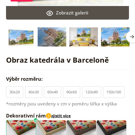
Zobrazit galerii
Obraz katedrála v Barceloně
Výběr rozměru:
30x20
40x30
60x40
90x60
120x80
150x100
*rozměry jsou uvedeny v cm v poměru šířka x výška
Dekorativní rám
zjistit více
i