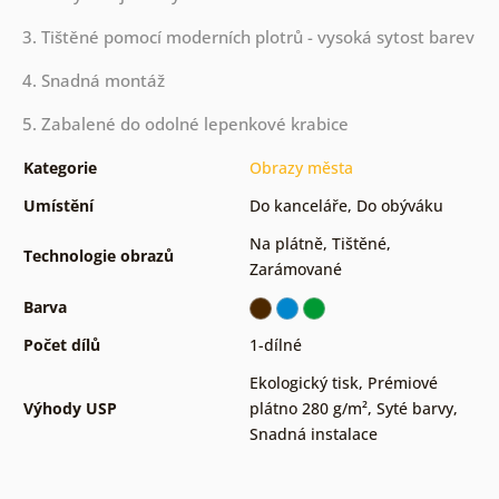
3. Tištěné pomocí moderních plotrů - vysoká sytost barev
4. Snadná montáž
5. Zabalené do odolné lepenkové krabice
Kategorie
Obrazy města
Umístění
Do kanceláře
,
Do obýváku
Na plátně
,
Tištěné
,
Technologie obrazů
Zarámované
Barva
Počet dílů
1-dílné
Ekologický tisk
,
Prémiové
Výhody USP
plátno 280 g/m²
,
Syté barvy
,
Snadná instalace