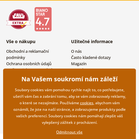
Vše o nákupu
Užitečné informace
Obchodní a reklamační
O nás
podmínky
Často kladené dotazy
Ochrana osobních údajů
Magazín
Možnosti dopravy a platby
Kontakty
Vrácení zboží
Velkoobchodní spolupráce
Na Vašem soukromí nám záleží
Soubory cookies vám pomohou rychle najít to, co potřebujete,
ušetří vám čas a zabrání tomu, aby se vám zobrazovaly reklamy,
o které se nezajímáte. Používáme
cookies
, abychom vám
oznámili, že jste na naší stránce, a zobrazujeme produkty podle
vašich preferencí. Soubory cookies nám pomáhají zlepšit váš
vylepšený zážitek z procházení.
Odmítnout vše