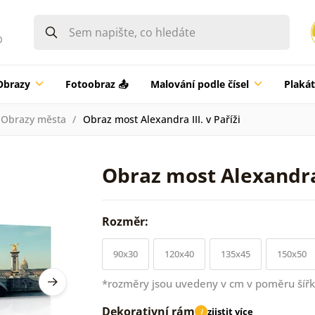
0
Obrazy
Fotoobraz 📤
Malování podle čísel
Plaká
Obrazy města
Obraz most Alexandra III. v Paříži
Obraz most Alexandra I
Rozměr:
90x30
120x40
135x45
150x50
*rozměry jsou uvedeny v cm v poměru šířk
Dekorativní rám
zjistit více
i