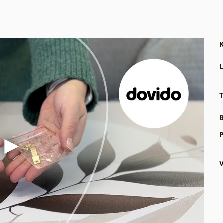
K
U
T
B
P