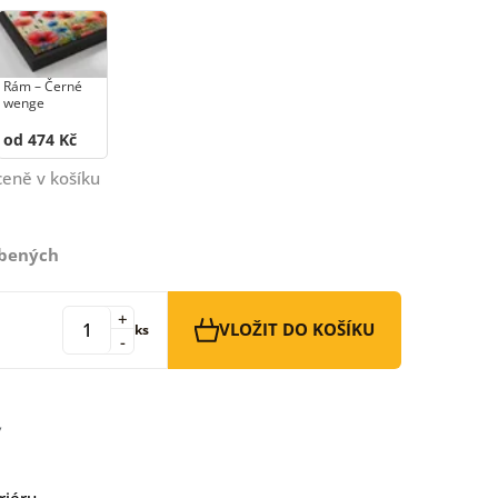
Rám –⁠⁠⁠⁠⁠⁠ Černé
wenge
od 474 Kč
ceně v košíku
íbených
+
VLOŽIT DO KOŠÍKU
ks
-
riéru