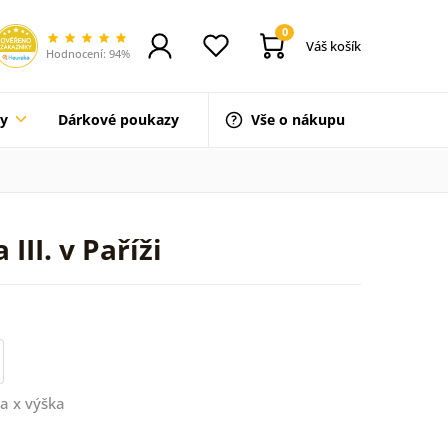
0
Váš košík
Hodnocení: 94%
ty
Dárkové poukazy
Vše o nákupu
II. v Paříži
a x výška