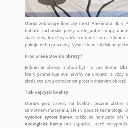
Obraz zobrazuje ikonický most Alexandra III. v P
bohaté sochařské prvky a elegantní lampy dodá
zlaté tóny, které vytvářejí romantickou a klidnou
pokoje nebo pracovny. Vysoce kvalitní tisk na plát
Proč právě Dovido obrazy?
Jedinečné obrazy mohou být i u vás doma!
Obr
který
proměňuje své návrhy na unikátní a vždy ak
zkrášlete svou domácnost prostřednictvím obrazů, 
Tisk nejvyšší kvality
Obrazy jsou tištěny na kvalitní pružné plátno
samotném materiálu, ale i v použité technologii. O
vysokou sytost barev
, takže se nemusíte bát n
ekologické barvy
bez zápachu, které nevypouště