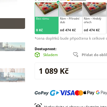
Bez rámu
Rám –⁠⁠⁠⁠⁠⁠ Přírodní
Rám –⁠⁠⁠⁠⁠⁠ Hnědý
dub
ořech
0 Kč
od 474 Kč
od 474 Kč
*cena doplňků bude připočtena k celkové 
Dostupnost:
Skladem
Přidat do obl
1 089 Kč
Vyzkoušejte si obraz ve vlastním inte