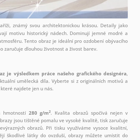
aříži, známý svou architektonickou krásou. Detaily jako
vají motivu historický nádech. Dominují jemné modré a
 atmosféru. Tento obraz je ideální pro ozdobení obývacího
no zaručuje dlouhou životnost a živost barev.
az je výsledkem práce našeho grafického designéra
,
tuální umělecká díla. Vyberte si z originálních motivů a
které najdete jen u nás.
2
 s hmotností
280 g/m
. Kvalita obrazů spočívá nejen v
brazy jsou tištěné pomalu ve vysoké kvalitě, tisk zaručuje
evýrazných obrazů. Při tisku využíváme vysoce kvalitní,
jí škodlivé látky do ovzduší, obrazy můžete umístit do