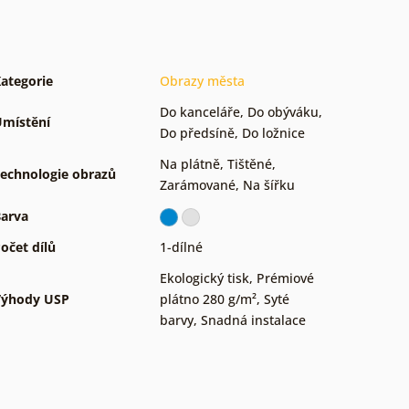
ategorie
Obrazy města
Do kanceláře
,
Do obýváku
,
místění
Do předsíně
,
Do ložnice
Na plátně
,
Tištěné
,
echnologie obrazů
Zarámované
,
Na šířku
arva
očet dílů
1-dílné
Ekologický tisk
,
Prémiové
Výhody USP
plátno 280 g/m²
,
Syté
barvy
,
Snadná instalace