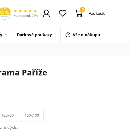
0
Váš košík
Hodnocení: 94%
ty
Dárkové poukazy
Vše o nákupu
rama Paříže
120x80
150x100
a x výška