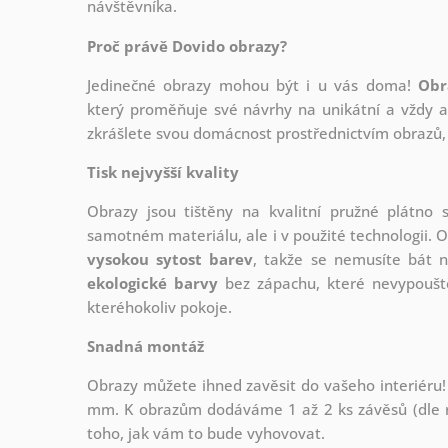
návštěvníka.
Proč právě Dovido obrazy?
Jedinečné obrazy mohou být i u vás doma!
Obr
který
proměňuje své návrhy na unikátní a vždy ak
zkrášlete svou domácnost prostřednictvím obrazů, 
Tisk nejvyšší kvality
Obrazy jsou tištěny na kvalitní pružné plátno
samotném materiálu, ale i v použité technologii. O
vysokou sytost barev
, takže se nemusíte bát n
ekologické barvy
bez zápachu, které nevypouště
kteréhokoliv pokoje.
Snadná montáž
Obrazy můžete ihned zavěsit do vašeho interiéru!
mm. K obrazům dodáváme 1 až 2 ks závěsů (dle r
toho, jak vám to bude vyhovovat.