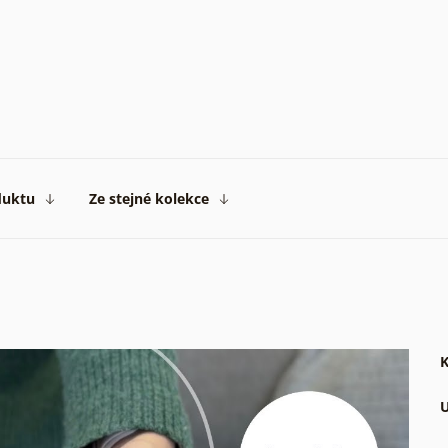
duktu
Ze stejné kolekce
K
U