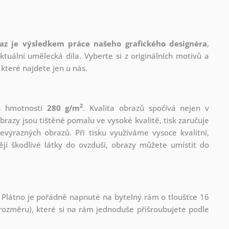
az je výsledkem práce našeho grafického designéra
,
tuální umělecká díla. Vyberte si z originálních motivů a
které najdete jen u nás.
2
 s hmotností
280 g/m
. Kvalita obrazů spočívá nejen v
brazy jsou tištěné pomalu ve vysoké kvalitě, tisk zaručuje
evýrazných obrazů. Při tisku využíváme vysoce kvalitní,
jí škodlivé látky do ovzduší, obrazy můžete umístit do
 Plátno je pořádně napnuté na bytelný rám o tloušťce 16
ozměru), které si na rám jednoduše přišroubujete podle