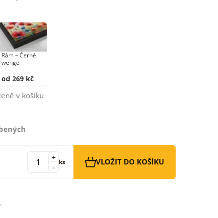
Rám –⁠⁠⁠⁠⁠⁠ Černé
wenge
od 269 kč
ceně v košíku
íbených
+
VLOŽIT DO KOŠÍKU
ks
-