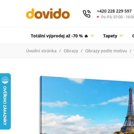
+420 228 229 597
Po-Pá: 07:00 - 16:0
Totální výprodej až -70 % 🔥
Tapety
Úvodní stránka
Obrazy
Obrazy podle motivu