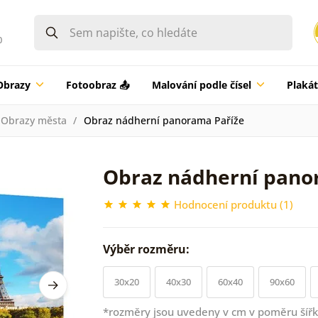
0
Obrazy
Fotoobraz 📤
Malování podle čísel
Plaká
Obrazy města
Obraz nádherní panorama Paříže
Obraz nádherní pano
Hodnocení produktu (1)
Výběr rozměru:
30x20
40x30
60x40
90x60
*rozměry jsou uvedeny v cm v poměru šířk