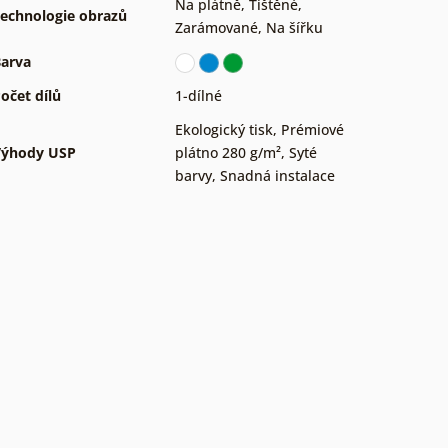
Na plátně
,
Tištěné
,
echnologie obrazů
Zarámované
,
Na šířku
arva
očet dílů
1-dílné
Ekologický tisk
,
Prémiové
Výhody USP
plátno 280 g/m²
,
Syté
barvy
,
Snadná instalace