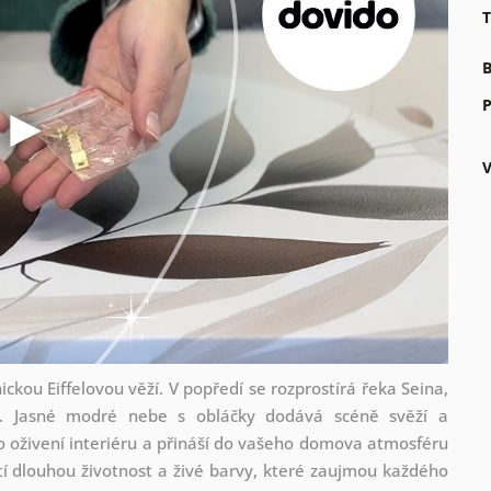
T
B
P
kou Eiffelovou věží. V popředí se rozprostírá řeka Seina,
. Jasné modré nebe s obláčky dodává scéně svěží a
ro oživení interiéru a přináší do vašeho domova atmosféru
stí dlouhou životnost a živé barvy, které zaujmou každého