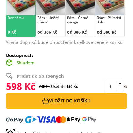
Bez rámu
Rám –⁠⁠⁠⁠⁠⁠ Hnědý
Rám –⁠⁠⁠⁠⁠⁠ Černé
Rám –⁠⁠⁠⁠⁠⁠ Přírodní
ořech
wenge
dub
0 Kč
od 386 Kč
od 386 Kč
od 386 Kč
*cena doplňků bude připočtena k celkové ceně v košíku
Dostupnost:
Skladem
Přidat do oblíbených
598 Kč
+
748 Kč
Ušetříte
150 Kč
ks
-
VLOŽIT DO KOŠÍKU