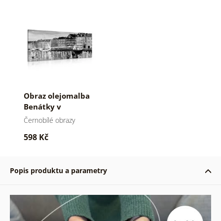
Obraz olejomalba
Benátky v
černobílém
Černobílé obrazy
provedení
598 Kč
Popis produktu a parametry