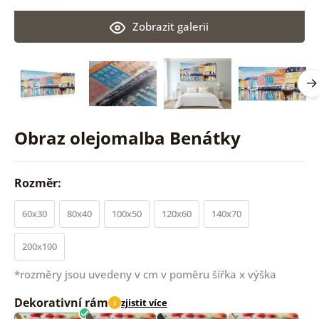
Zobrazit galerii
Obraz olejomalba Benátky
Rozměr:
60x30
80x40
100x50
120x60
140x70
200x100
*rozměry jsou uvedeny v cm v poměru šířka x výška
Dekorativní rám
zjistit více
i