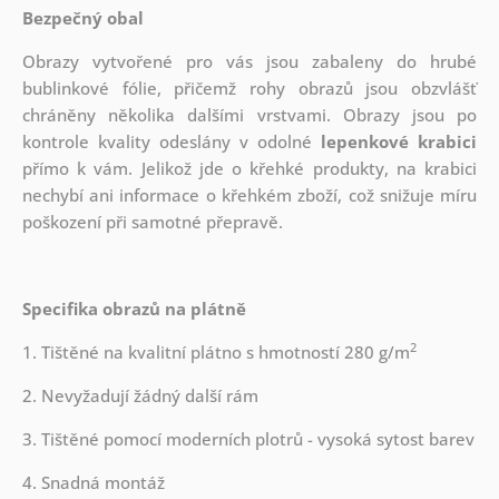
Bezpečný obal
Obrazy vytvořené pro vás jsou zabaleny do hrubé
bublinkové fólie, přičemž rohy obrazů jsou obzvlášť
chráněny několika dalšími vrstvami.
Obrazy jsou po
kontrole kvality odeslány v odolné
lepenkové krabici
přímo k vám. Jelikož jde o křehké produkty, na krabici
nechybí ani informace o křehkém zboží, což snižuje míru
poškození při samotné přepravě.
Specifika obrazů na plátně
2
1. Tištěné na kvalitní plátno s hmotností 280 g/m
2. Nevyžadují žádný další rám
3. Tištěné pomocí moderních plotrů - vysoká sytost barev
4. Snadná montáž