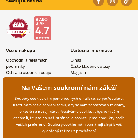
Sledujte nás na
Vše o nákupu
Užitečné informace
Obchodní a reklamační
O nás
podmínky
Často kladené dotazy
Ochrana osobních údajů
Magazín
Možnosti dopravy a platby
Kontakty
Vrácení zboží
Velkoobchodní spolupráce
Na Vašem soukromí nám záleží
Soubory cookies vám pomohou rychle najít to, co potřebujete,
ušetří vám čas a zabrání tomu, aby se vám zobrazovaly reklamy,
o které se nezajímáte. Používáme
cookies
, abychom vám
oznámili, že jste na naší stránce, a zobrazujeme produkty podle
vašich preferencí. Soubory cookies nám pomáhají zlepšit váš
vylepšený zážitek z procházení.