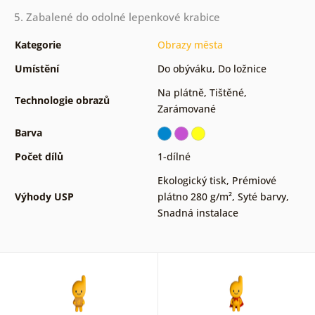
5. Zabalené do odolné lepenkové krabice
Kategorie
Obrazy města
Umístění
Do obýváku
,
Do ložnice
Na plátně
,
Tištěné
,
Technologie obrazů
Zarámované
Barva
Počet dílů
1-dílné
Ekologický tisk
,
Prémiové
Výhody USP
plátno 280 g/m²
,
Syté barvy
,
Snadná instalace