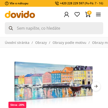
Vše o nákupu
+420 228 229 597
(Po-Pá: 7 - 16)
0
Úvodní stránka
Obrazy
Obrazy podle motivu
Obrazy m
Sleva -20%