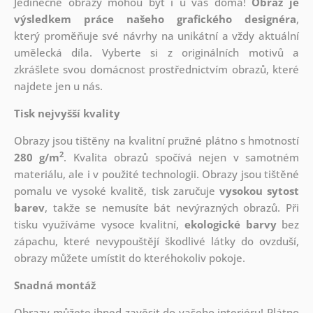
Jedinečné obrazy mohou být i u vás doma!
Obraz je
výsledkem práce našeho grafického designéra
,
který
proměňuje své návrhy na unikátní a vždy aktuální
umělecká díla. Vyberte si z originálních motivů a
zkrášlete svou domácnost prostřednictvím obrazů, které
najdete jen u nás.
Tisk nejvyšší kvality
Obrazy jsou tištěny na kvalitní pružné plátno s hmotností
2
280 g/m
. Kvalita obrazů spočívá nejen v samotném
materiálu, ale i v použité technologii. Obrazy jsou tištěné
pomalu ve vysoké kvalitě, tisk zaručuje
vysokou sytost
barev
, takže se nemusíte bát nevýrazných obrazů. Při
tisku využíváme vysoce kvalitní,
ekologické barvy
bez
zápachu, které nevypouštějí škodlivé látky do ovzduší,
obrazy můžete umístit do kteréhokoliv pokoje.
Snadná montáž
Obrazy můžete ihned zavěsit do vašeho interiéru! Plátno