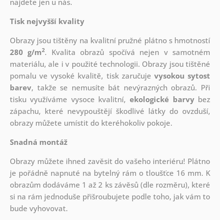
najdete jen u nás.
Tisk nejvyšší kvality
Obrazy jsou tištěny na kvalitní pružné plátno s hmotností
2
280 g/m
. Kvalita obrazů spočívá nejen v samotném
materiálu, ale i v použité technologii. Obrazy jsou tištěné
pomalu ve vysoké kvalitě, tisk zaručuje
vysokou sytost
barev
, takže se nemusíte bát nevýrazných obrazů. Při
tisku využíváme vysoce kvalitní,
ekologické barvy
bez
zápachu, které nevypouštějí škodlivé látky do ovzduší,
obrazy můžete umístit do kteréhokoliv pokoje.
Snadná montáž
Obrazy můžete ihned zavěsit do vašeho interiéru! Plátno
je pořádně napnuté na bytelný rám o tloušťce 16 mm. K
obrazům dodáváme 1 až 2 ks závěsů (dle rozměru), které
si na rám jednoduše přišroubujete podle toho, jak vám to
bude vyhovovat.