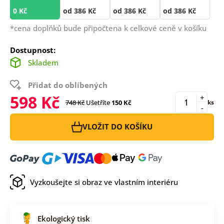
0 Kč
od 386 Kč
od 386 Kč
od 386 Kč
*cena doplňků bude připočtena k celkové ceně v košíku
Dostupnost:
Skladem
Přidat do oblíbených
598 Kč
+
748 Kč
Ušetříte
150 Kč
ks
-
VLOŽIT DO KOŠÍKU
Vyzkoušejte si obraz ve vlastním interiéru
Ekologický tisk