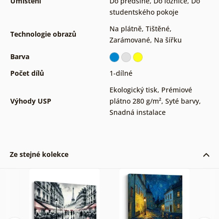
Umístění
Do předsíně
,
Do ložnice
,
Do
studentského pokoje
Na plátně
,
Tištěné
,
Technologie obrazů
Zarámované
,
Na šířku
Barva
Počet dílů
1-dílné
Ekologický tisk
,
Prémiové
Výhody USP
plátno 280 g/m²
,
Syté barvy
,
Snadná instalace
Ze stejné kolekce