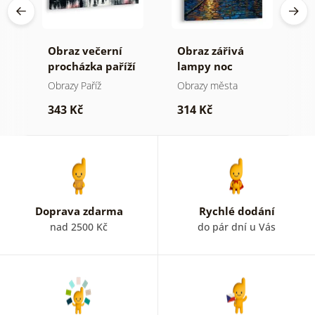
Obraz večerní
Obraz zářivá
O
procházka paříží
lampy noc
p
h
Obrazy Paříž
Obrazy města
O
343 Kč
314 Kč
4
Doprava zdarma
Rychlé dodání
nad 2500 Kč
do pár dní u Vás