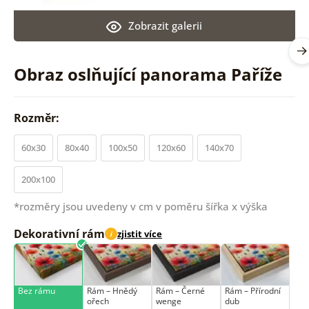
Zobrazit galerii
Obraz oslňující panorama Paříže
Rozměr:
60x30
80x40
100x50
120x60
140x70
200x100
*rozměry jsou uvedeny v cm v poměru šířka x výška
Dekorativní rám
zjistit více
i
Bez rámu
Rám –⁠⁠⁠⁠⁠⁠ Hnědý
Rám –⁠⁠⁠⁠⁠⁠ Černé
Rám –⁠⁠⁠⁠⁠⁠ Přírodní
ořech
wenge
dub