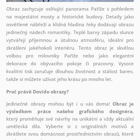
Obraz zachycuje oslňující panorama Paříže s pohledem
na majestátní mosty a historické budovy. Detaily jako
osvětlené nábřeží a klidná hladina řeky dodávají obrazu
jedinečný nádech romantiky. Teplé barvy západu slunce
vytvářejí příjemnou a útulnou atmosféru, ideální pro
zkrášlení jakéhokoli interiéru. Tento obraz je skvělou
volbou pro milovníky Paříže nebo jako elegantní
dekorace do obývacího pokoje či pracovny. Vysoce
kvalitní tisk zaručuje dlouhou životnost a stálost barev,
takže si můžete užívat jeho krásu po mnoho let.
Proč právě Dovido obrazy?
Jedinečné obrazy mohou být i u vás doma!
Obraz je
výsledkem práce našeho grafického designéra
,
který
proměňuje své návrhy na unikátní a vždy aktuální
umělecká díla. Vyberte si z originálních motivů a
zkrášlete svou domácnost prostřednictvím obrazů, které