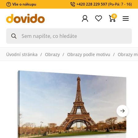
Vše o nákupu
+420 228 229 597
(Po-Pá: 7 - 16)
0
Úvodní stránka
Obrazy
Obrazy podle motivu
Obrazy m