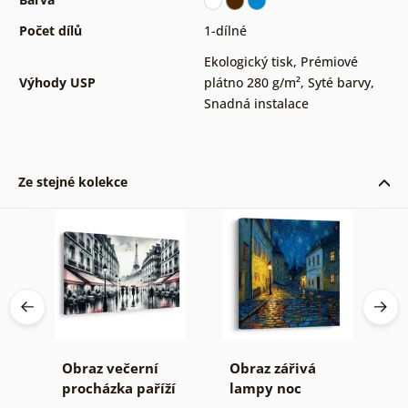
Počet dílů
1-dílné
Ekologický tisk
,
Prémiové
Výhody USP
plátno 280 g/m²
,
Syté barvy
,
Snadná instalace
Ze stejné kolekce
aný
Obraz večerní
Obraz zářivá
O
procházka paříží
lampy noc
p