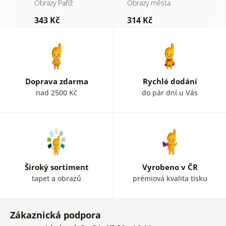
h
Obrazy Paříž
Obrazy města
O
343 Kč
314 Kč
4
Doprava zdarma
Rychlé dodání
nad 2500 Kč
do pár dní u Vás
Široký sortiment
Vyrobeno v ČR
tapet a obrazů
prémiová kvalita tisku
Zákaznická podpora