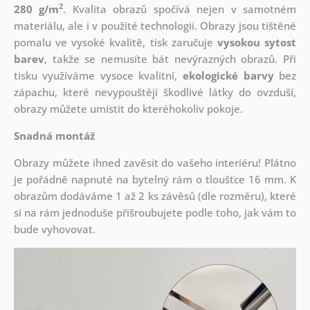
2
280 g/m
. Kvalita obrazů spočívá nejen v samotném
materiálu, ale i v použité technologii. Obrazy jsou tištěné
pomalu ve vysoké kvalitě, tisk zaručuje
vysokou sytost
barev
, takže se nemusíte bát nevýrazných obrazů. Při
tisku využíváme vysoce kvalitní,
ekologické barvy
bez
zápachu, které nevypouštějí škodlivé látky do ovzduší,
obrazy můžete umístit do kteréhokoliv pokoje.
Snadná montáž
Obrazy můžete ihned zavěsit do vašeho interiéru! Plátno
je pořádně napnuté na bytelný rám o tloušťce 16 mm. K
obrazům dodáváme 1 až 2 ks závěsů (dle rozměru), které
si na rám jednoduše přišroubujete podle toho, jak vám to
bude vyhovovat.