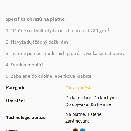
Specifika obrazů na plátně
2
1. Tištěné na kvalitní plátno s hmotností 280 g/m
2. Nevyžadují žádný další rám
3. Tištěné pomocí moderních plotrů - vysoká sytost barev
4. Snadná montáž
5. Zabalené do odolné lepenkové krabice
Kategorie
Obrazy města
Do kanceláře
,
Do kuchyně
,
Umístění
Do obýváku
,
Do ložnice
Na plátně
,
Tištěné
,
Technologie obrazů
Zarámované
Barva