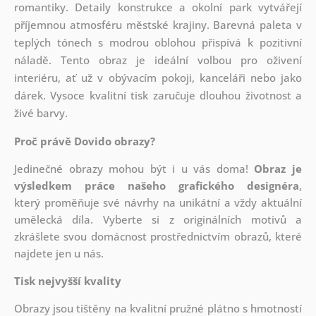
romantiky. Detaily konstrukce a okolní park vytvářejí
příjemnou atmosféru městské krajiny. Barevná paleta v
teplých tónech s modrou oblohou přispívá k pozitivní
náladě. Tento obraz je ideální volbou pro oživení
interiéru, ať už v obývacím pokoji, kanceláři nebo jako
dárek. Vysoce kvalitní tisk zaručuje dlouhou životnost a
živé barvy.
Proč právě Dovido obrazy?
Jedinečné obrazy mohou být i u vás doma!
Obraz je
výsledkem práce našeho grafického designéra
,
který
proměňuje své návrhy na unikátní a vždy aktuální
umělecká díla. Vyberte si z originálních motivů a
zkrášlete svou domácnost prostřednictvím obrazů, které
najdete jen u nás.
Tisk nejvyšší kvality
Obrazy jsou tištěny na kvalitní pružné plátno s hmotností