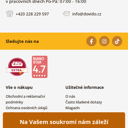
v pracovních dnech Po-Pá: 07:00 - 16:00
+420 228 229 597
info@dovido.cz
Sledujte nás na
Vše o nákupu
Užitečné informace
Obchodní a reklamační
O nás
podmínky
Často kladené dotazy
Ochrana osobních údajů
Magazín
Možnosti dopravy a platby
Kontakty
Vrácení zboží
Velkoobchodní spolupráce
Na Vašem soukromí nám záleží