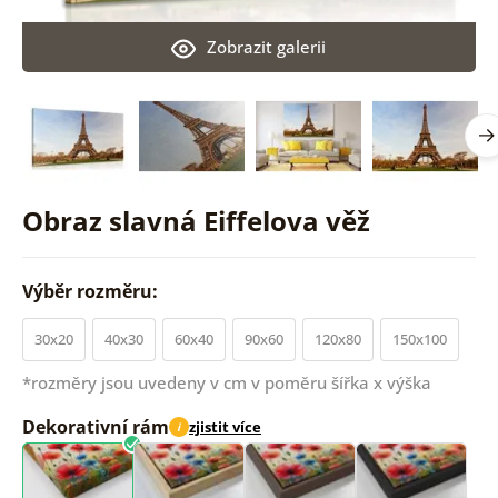
Zobrazit galerii
Obraz slavná Eiffelova věž
Výběr rozměru:
30x20
40x30
60x40
90x60
120x80
150x100
*rozměry jsou uvedeny v cm v poměru šířka x výška
Dekorativní rám
zjistit více
i