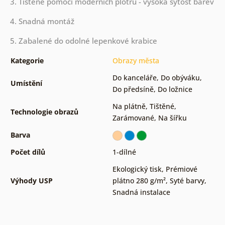
3. Tištěné pomocí moderních plotrů - vysoká sytost barev
4. Snadná montáž
5. Zabalené do odolné lepenkové krabice
Kategorie
Obrazy města
Do kanceláře
,
Do obýváku
,
Umístění
Do předsíně
,
Do ložnice
Na plátně
,
Tištěné
,
Technologie obrazů
Zarámované
,
Na šířku
Barva
Počet dílů
1-dílné
Ekologický tisk
,
Prémiové
Výhody USP
plátno 280 g/m²
,
Syté barvy
,
Snadná instalace