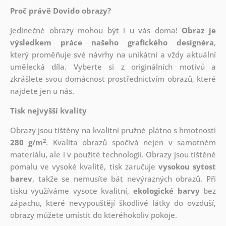
Proč právě Dovido obrazy?
Jedinečné obrazy mohou být i u vás doma!
Obraz je
výsledkem práce našeho grafického designéra
,
který
proměňuje své návrhy na unikátní a vždy aktuální
umělecká díla. Vyberte si z originálních motivů a
zkrášlete svou domácnost prostřednictvím obrazů, které
najdete jen u nás.
Tisk nejvyšší kvality
Obrazy jsou tištěny na kvalitní pružné plátno s hmotností
2
280 g/m
. Kvalita obrazů spočívá nejen v samotném
materiálu, ale i v použité technologii. Obrazy jsou tištěné
pomalu ve vysoké kvalitě, tisk zaručuje
vysokou sytost
barev
, takže se nemusíte bát nevýrazných obrazů. Při
tisku využíváme vysoce kvalitní,
ekologické barvy
bez
zápachu, které nevypouštějí škodlivé látky do ovzduší,
obrazy můžete umístit do kteréhokoliv pokoje.