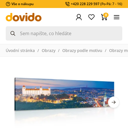
Vše o nákupu
+420 228 229 597
(Po-Pá: 7 - 16)
0
Úvodní stránka
Obrazy
Obrazy podle motivu
Obrazy m