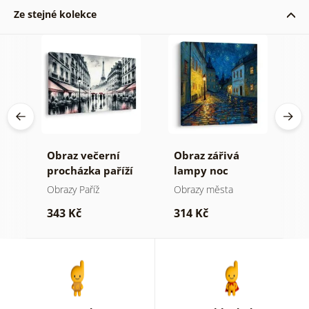
Ze stejné kolekce
Obraz večerní
Obraz zářivá
O
procházka paříží
lampy noc
p
h
Obrazy Paříž
Obrazy města
O
343 Kč
314 Kč
4