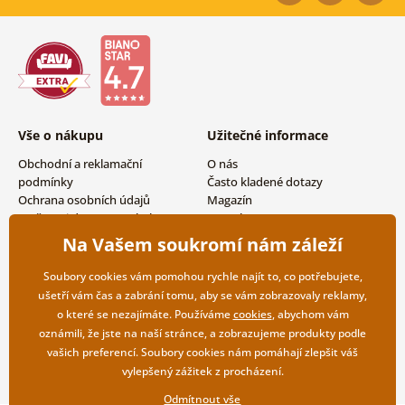
Vše o nákupu
Užitečné informace
Obchodní a reklamační
O nás
podmínky
Často kladené dotazy
Ochrana osobních údajů
Magazín
Možnosti dopravy a platby
Kontakty
Vrácení zboží
Velkoobchodní spolupráce
Na Vašem soukromí nám záleží
Soubory cookies vám pomohou rychle najít to, co potřebujete,
ušetří vám čas a zabrání tomu, aby se vám zobrazovaly reklamy,
o které se nezajímáte. Používáme
cookies
, abychom vám
oznámili, že jste na naší stránce, a zobrazujeme produkty podle
vašich preferencí. Soubory cookies nám pomáhají zlepšit váš
vylepšený zážitek z procházení.
Odmítnout vše