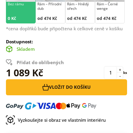
Bez rámu
Rám –⁠⁠⁠⁠⁠⁠ Přírodní
Rám –⁠⁠⁠⁠⁠⁠ Hnědý
Rám –⁠⁠⁠⁠⁠⁠ Černé
dub
ořech
wenge
0 Kč
od 474 Kč
od 474 Kč
od 474 Kč
*cena doplňků bude připočtena k celkové ceně v košíku
Dostupnost:
Skladem
Přidat do oblíbených
1 089 Kč
+
ks
-
VLOŽIT DO KOŠÍKU
Vyzkoušejte si obraz ve vlastním interiéru