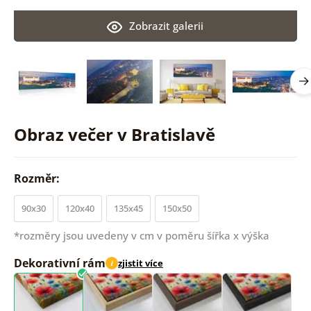
Zobrazit galerii
Obraz večer v Bratislavě
Rozměr:
90x30
120x40
135x45
150x50
*rozměry jsou uvedeny v cm v poměru šířka x výška
Dekorativní rám
zjistit více
i