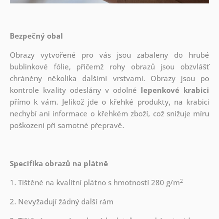
Bezpečný obal
Obrazy vytvořené pro vás jsou zabaleny do hrubé
bublinkové fólie, přičemž rohy obrazů jsou obzvlášť
chráněny několika dalšími vrstvami.
Obrazy jsou po
kontrole kvality odeslány v odolné
lepenkové krabici
přímo k vám. Jelikož jde o křehké produkty, na krabici
nechybí ani informace o křehkém zboží, což snižuje míru
poškození při samotné přepravě.
Specifika obrazů na plátně
2
1. Tištěné na kvalitní plátno s hmotností 280 g/m
2. Nevyžadují žádný další rám