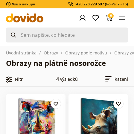
Vše o nákupu
+420 228 229 597
(Po-Pá: 7 - 16)
0
Úvodní stránka
Obrazy
Obrazy podle motivu
Obrazy zv
Obrazy na plátně nosorožce
4
Filtr
výsledků
Řazení