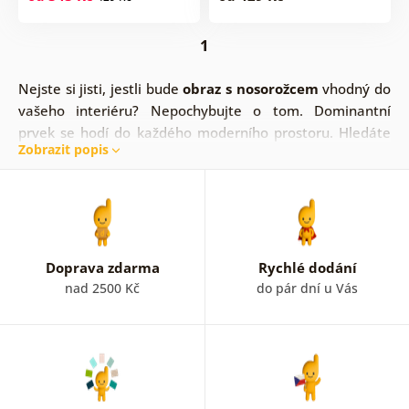
1
Nejste si jisti, jestli bude
obraz s nosorožcem
vhodný do
vašeho interiéru? Nepochybujte o tom. Dominantní
prvek se hodí do každého moderního prostoru. Hledáte
Zobrazit popis
něco s nádechem luxusu? Obraz modro-zlatého
nosorožce je ten správný.
Obrazy nosorožců i ve
veselejším a pestrobarevnějším provedení.
Najdou si
své místo.
Doprava zdarma
Rychlé dodání
nad 2500 Kč
do pár dní u Vás