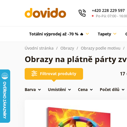
+420 228 229 597
Po-Pá: 07:00 - 16:0
Totální výprodej až -70 % 🔥
Tapety
Úvodní stránka
Obrazy
Obrazy podle motivu
Obrazy na plátně párty zv
17
Filtrovat produkty
Barva
Umístění
Cena
Počet dílů