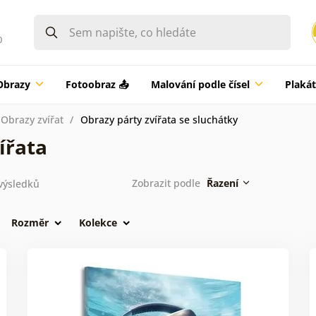
0
Obrazy
Fotoobraz 📤
Malování podle čísel
Plaká
Obrazy zvířat
Obrazy párty zvířata se sluchátky
ířata
Zobrazit podle
Řazení
výsledků
Rozměr
Kolekce