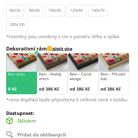
60x30
80x40
100x50
120x60
140x70
200x100
*rozměry jsou uvedeny v cm v poměru šířka x výška
Dekorativní rám
zjistit více
i
Bez rámu
Rám –⁠⁠⁠⁠⁠⁠ Hnědý
Rám –⁠⁠⁠⁠⁠⁠ Černé
Rám –⁠⁠⁠⁠⁠⁠ Přírodní
ořech
wenge
dub
0 Kč
od 386 Kč
od 386 Kč
od 386 Kč
*cena doplňků bude připočtena k celkové ceně v košíku
Dostupnost:
Skladem
Přidat do oblíbených