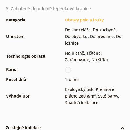
5. Zabalené do odolné lepenkové krabice
Kategorie
Obrazy pole a louky
Do kanceláře
,
Do kuchyně
,
Umístění
Do obýváku
,
Do předsíně
,
Do
ložnice
Na plátně
,
Tištěné
,
Technologie obrazů
Zarámované
,
Na šířku
Barva
Počet dílů
1-dílné
Ekologický tisk
,
Prémiové
Výhody USP
plátno 280 g/m²
,
Syté barvy
,
Snadná instalace
Ze stejné kolekce