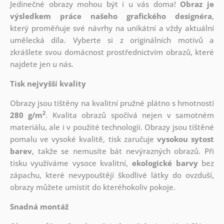
Jedinečné obrazy mohou být i u vás doma!
Obraz je
výsledkem práce našeho grafického designéra
,
který
proměňuje své návrhy na unikátní a vždy aktuální
umělecká díla. Vyberte si z originálních motivů a
zkrášlete svou domácnost prostřednictvím obrazů, které
najdete jen u nás.
Tisk nejvyšší kvality
Obrazy jsou tištěny na kvalitní pružné plátno s hmotností
2
280 g/m
. Kvalita obrazů spočívá nejen v samotném
materiálu, ale i v použité technologii. Obrazy jsou tištěné
pomalu ve vysoké kvalitě, tisk zaručuje
vysokou sytost
barev
, takže se nemusíte bát nevýrazných obrazů. Při
tisku využíváme vysoce kvalitní,
ekologické barvy
bez
zápachu, které nevypouštějí škodlivé látky do ovzduší,
obrazy můžete umístit do kteréhokoliv pokoje.
Snadná montáž