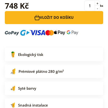
748 Kč
+
ks
-
VLOŽIT DO KOŠÍKU
Ekologický tisk
Prémiové plátno 280 g/m²
Syté barvy
Snadná instalace