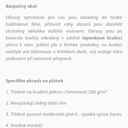
Bezpečný obal
Obrazy vytvořené pro vás jsou zabaleny do hrubé
bublinkové fólie, přičemž rohy obrazů jsou obzvlášť
chráněny několika dalšími vrstvami.
Obrazy jsou po
kontrole kvality odeslány v odolné
lepenkové krabici
přímo k vám. Jelikož jde o křehké produkty, na krabici
nechybí ani informace o křehkém zboží, což snižuje míru
poškození při samotné přepravě.
Specifika obrazů na plátně
2
1. Tištěné na kvalitní plátno s hmotností 280 g/m
2. Nevyžadují žádný další rám
3. Tištěné pomocí moderních plotrů - vysoká sytost barev
4. Snadná montáž