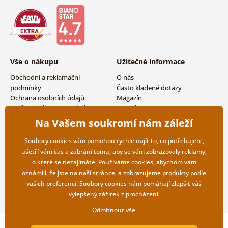
Vše o nákupu
Užitečné informace
Obchodní a reklamační
O nás
podmínky
Často kladené dotazy
Ochrana osobních údajů
Magazín
Možnosti dopravy a platby
Kontakty
Vrácení zboží
Velkoobchodní spolupráce
Na Vašem soukromí nám záleží
Soubory cookies vám pomohou rychle najít to, co potřebujete,
ušetří vám čas a zabrání tomu, aby se vám zobrazovaly reklamy,
o které se nezajímáte. Používáme
cookies
, abychom vám
oznámili, že jste na naší stránce, a zobrazujeme produkty podle
vašich preferencí. Soubory cookies nám pomáhají zlepšit váš
vylepšený zážitek z procházení.
Odmítnout vše
Copyright ©2019 © Dovido.cz.