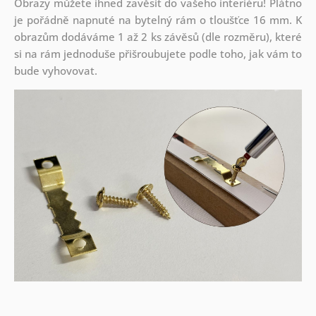
Obrazy můžete ihned zavěsit do vašeho interiéru! Plátno
je pořádně napnuté na bytelný rám o tloušťce 16 mm. K
obrazům dodáváme 1 až 2 ks závěsů (dle rozměru), které
si na rám jednoduše přišroubujete podle toho, jak vám to
bude vyhovovat.