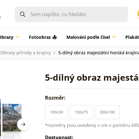
0
Obrazy
Fotoobraz 📤
Malování podle čísel
Plaká
Obrazy přírody a krajiny
5-dílný obraz majestátní horská krajin
5-dílný obraz majestá
Rozměr:
100x50
150x75
200x100
*rozměry jsou uvedeny v cm v poměru šířk
Dostupnost: