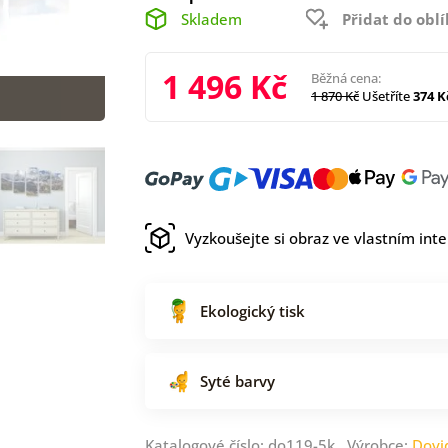
Skladem
Přidat do obl
1 496 Kč
Běžná cena:
1 870 Kč
Ušetříte
374 K
Vyzkoušejte si obraz ve vlastním inte
Ekologický tisk
Syté barvy
Katalogové číslo: do119-5k Výrobce:
Dovi