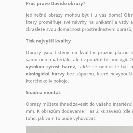
Proč právě Dovido obrazy?
Jedinečné obrazy mohou být i u vás doma!
Obr
který
proměňuje své návrhy na unikátní a vždy ak
zkrášlete svou domácnost prostřednictvím obrazů, 
Tisk nejvyšší kvality
Obrazy jsou tištěny na kvalitní pružné plátno
samotném materiálu, ale i v použité technologii. O
vysokou sytost barev
, takže se nemusíte bát n
ekologické barvy
bez zápachu, které nevypouště
kteréhokoliv pokoje.
Snadná montáž
Obrazy můžete ihned zavěsit do vašeho interiéru!
mm. K obrazům dodáváme 1 až 2 ks závěsů (dle r
toho, jak vám to bude vyhovovat.