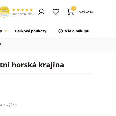
0
Váš košík
Hodnocení: 94%
ty
Dárkové poukazy
Vše o nákupu
a
tní horská krajina
a x výška