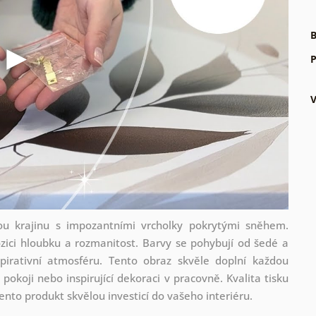
B
P
kou krajinu s impozantními vrcholky pokrytými sněhem.
zici hloubku a rozmanitost. Barvy se pohybují od šedé a
spirativní atmosféru. Tento obraz skvěle doplní každou
okoji nebo inspirující dekoraci v pracovně. Kvalita tisku
 tento produkt skvělou investicí do vašeho interiéru.