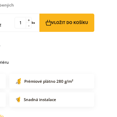
íbených
+
VLOŽIT DO KOŠÍKU
ks
č
-
riéru
Prémiové plátno 280 g/m²
Snadná instalace
do