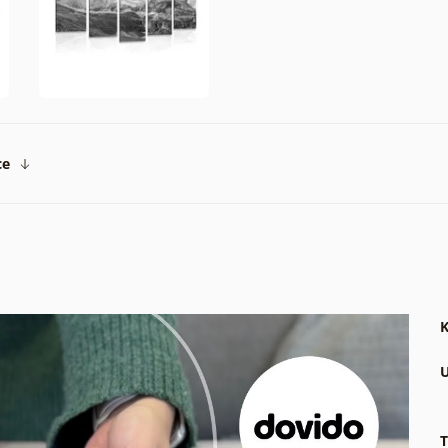
ce
K
U
T