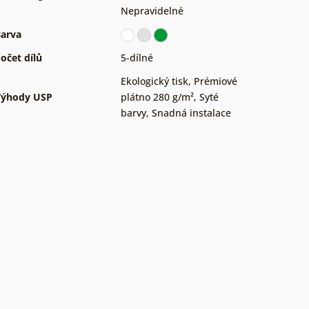
Nepravidelné
arva
očet dílů
5-dílné
Ekologický tisk
,
Prémiové
Výhody USP
plátno 280 g/m²
,
Syté
barvy
,
Snadná instalace