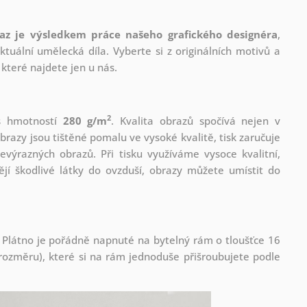
az je výsledkem práce našeho grafického designéra
,
tuální umělecká díla. Vyberte si z originálních motivů a
které najdete jen u nás.
2
 s hmotností
280 g/m
. Kvalita obrazů spočívá nejen v
brazy jsou tištěné pomalu ve vysoké kvalitě, tisk zaručuje
evýrazných obrazů. Při tisku využíváme vysoce kvalitní,
jí škodlivé látky do ovzduší, obrazy můžete umístit do
 Plátno je pořádně napnuté na bytelný rám o tloušťce 16
ozměru), které si na rám jednoduše přišroubujete podle