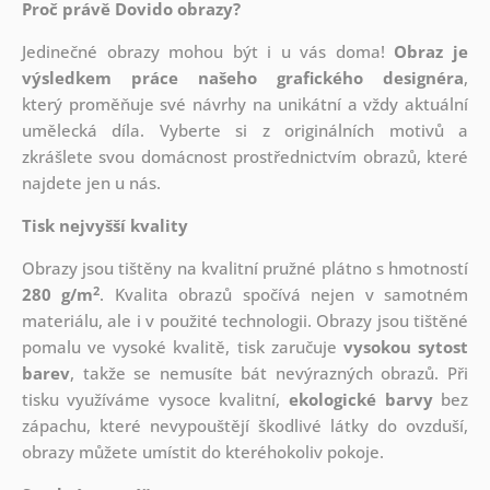
Proč právě Dovido obrazy?
Jedinečné obrazy mohou být i u vás doma!
Obraz je
výsledkem práce našeho grafického designéra
,
který
proměňuje své návrhy na unikátní a vždy aktuální
umělecká díla. Vyberte si z originálních motivů a
zkrášlete svou domácnost prostřednictvím obrazů, které
najdete jen u nás.
Tisk nejvyšší kvality
Obrazy jsou tištěny na kvalitní pružné plátno s hmotností
2
280 g/m
. Kvalita obrazů spočívá nejen v samotném
materiálu, ale i v použité technologii. Obrazy jsou tištěné
pomalu ve vysoké kvalitě, tisk zaručuje
vysokou sytost
barev
, takže se nemusíte bát nevýrazných obrazů. Při
tisku využíváme vysoce kvalitní,
ekologické barvy
bez
zápachu, které nevypouštějí škodlivé látky do ovzduší,
obrazy můžete umístit do kteréhokoliv pokoje.