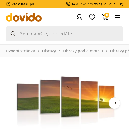
Vše o nákupu
+420 228 229 597
(Po-Pá: 7 - 16)
0
Úvodní stránka
Obrazy
Obrazy podle motivu
Obrazy př