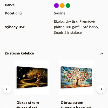
Barva
Počet dílů
5-dílné
Ekologický tisk
,
Prémiové
Výhody USP
plátno 280 g/m²
,
Syté barvy
,
Snadná instalace
Ze stejné kolekce
rom
Obraz strom
Obraz strom
O
ě
života zlatá
života v barevné
s