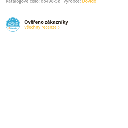
Katalogové číslo: do498-5k Výrobce:
Dovido
Ověřeno zákazníky
Všechny recenze
nic
Ověřený
zákazník
05. 08.
2026