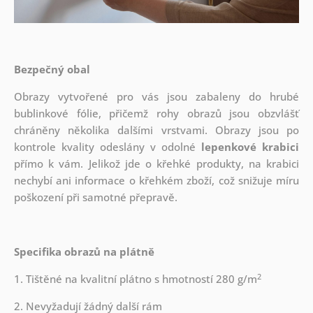
Bezpečný obal
Obrazy vytvořené pro vás jsou zabaleny do hrubé
bublinkové fólie, přičemž rohy obrazů jsou obzvlášť
chráněny několika dalšími vrstvami.
Obrazy jsou po
kontrole kvality odeslány v odolné
lepenkové krabici
přímo k vám. Jelikož jde o křehké produkty, na krabici
nechybí ani informace o křehkém zboží, což snižuje míru
poškození při samotné přepravě.
Specifika obrazů na plátně
2
1. Tištěné na kvalitní plátno s hmotností 280 g/m
2. Nevyžadují žádný další rám