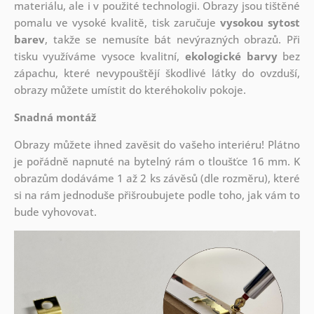
materiálu, ale i v použité technologii. Obrazy jsou tištěné
pomalu ve vysoké kvalitě, tisk zaručuje
vysokou sytost
barev
, takže se nemusíte bát nevýrazných obrazů. Při
tisku využíváme vysoce kvalitní,
ekologické barvy
bez
zápachu, které nevypouštějí škodlivé látky do ovzduší,
obrazy můžete umístit do kteréhokoliv pokoje.
Snadná montáž
Obrazy můžete ihned zavěsit do vašeho interiéru! Plátno
je pořádně napnuté na bytelný rám o tloušťce 16 mm. K
obrazům dodáváme 1 až 2 ks závěsů (dle rozměru), které
si na rám jednoduše přišroubujete podle toho, jak vám to
bude vyhovovat.