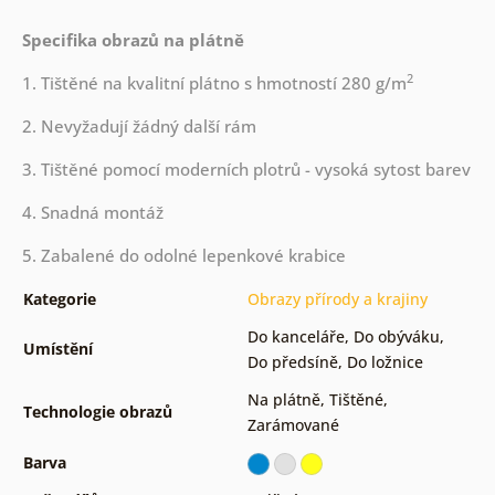
Specifika obrazů na plátně
2
1. Tištěné na kvalitní plátno s hmotností 280 g/m
2. Nevyžadují žádný další rám
3. Tištěné pomocí moderních plotrů - vysoká sytost barev
4. Snadná montáž
5. Zabalené do odolné lepenkové krabice
Kategorie
Obrazy přírody a krajiny
Do kanceláře
,
Do obýváku
,
Umístění
Do předsíně
,
Do ložnice
Na plátně
,
Tištěné
,
Technologie obrazů
Zarámované
Barva