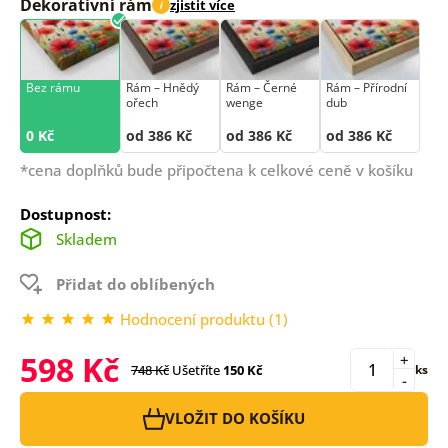
Dekorativní rám
zjistit více
i
Bez rámu
Rám –⁠⁠⁠⁠⁠⁠ Hnědý
Rám –⁠⁠⁠⁠⁠⁠ Černé
Rám –⁠⁠⁠⁠⁠⁠ Přírodní
ořech
wenge
dub
0 Kč
od 386 Kč
od 386 Kč
od 386 Kč
*cena doplňků bude připočtena k celkové ceně v košíku
Dostupnost:
Skladem
Přidat do oblíbených
Hodnocení produktu (1)
598 Kč
+
748 Kč
Ušetříte
150 Kč
ks
-
VLOŽIT DO KOŠÍKU