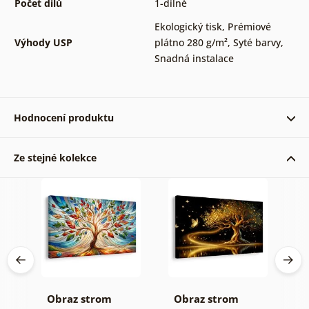
Počet dílů
1-dílné
Ekologický tisk
,
Prémiové
Výhody USP
plátno 280 g/m²
,
Syté barvy
,
Snadná instalace
Hodnocení produktu
Ze stejné kolekce
Ověřený zákazník 12. 09. 2022
Obraz strom
Obraz strom
O