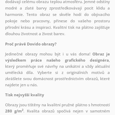
dodávají celému obrazu teplou atmosféru. Jemné odstíny
modré a zlaté barvy zprostředkovávají pocit klidu a
harmonie. Tento obraz se skvěle hodí do obývacího
pokoje nebo pracovny, přinese do vašeho prostoru
přírodní krásu a inspiraci. Kvalitní tisk na plátno zajišťuje
dlouhou životnost a živost barev.
Proč právě Dovido obrazy?
Jedinečné obrazy mohou být i u vás doma!
Obraz je
výsledkem práce našeho grafického designéra
,
který
proměňuje své návrhy na unikátní a vždy aktuální
umělecká díla. Vyberte si z originálních motivů a
zkrášlete svou domácnost prostřednictvím obrazů, které
najdete jen u nás.
Tisk nejvyšší kvality
Obrazy jsou tištěny na kvalitní pružné plátno s hmotností
2
280 g/m
. Kvalita obrazů spočívá nejen v samotném