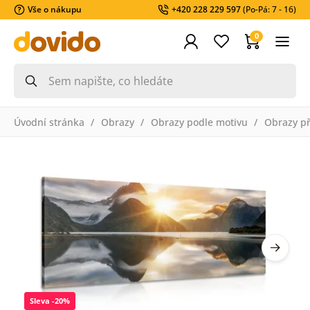
Vše o nákupu
+420 228 229 597
(Po-Pá: 7 - 16)
0
Úvodní stránka
Obrazy
Obrazy podle motivu
Obrazy př
Sleva -20%