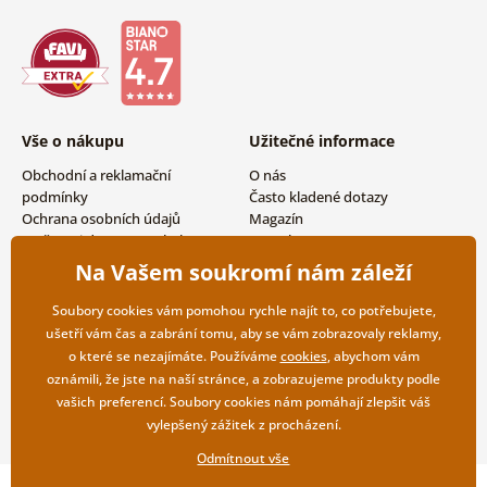
Vše o nákupu
Užitečné informace
Obchodní a reklamační
O nás
podmínky
Často kladené dotazy
Ochrana osobních údajů
Magazín
Možnosti dopravy a platby
Kontakty
Vrácení zboží
Velkoobchodní spolupráce
Na Vašem soukromí nám záleží
Soubory cookies vám pomohou rychle najít to, co potřebujete,
ušetří vám čas a zabrání tomu, aby se vám zobrazovaly reklamy,
o které se nezajímáte. Používáme
cookies
, abychom vám
oznámili, že jste na naší stránce, a zobrazujeme produkty podle
vašich preferencí. Soubory cookies nám pomáhají zlepšit váš
vylepšený zážitek z procházení.
Odmítnout vše