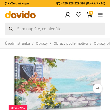
Vše o nákupu
+420 228 229 597
(Po-Pá: 7 - 16)
0
Úvodní stránka
Obrazy
Obrazy podle motivu
Obrazy př
Sleva -20%