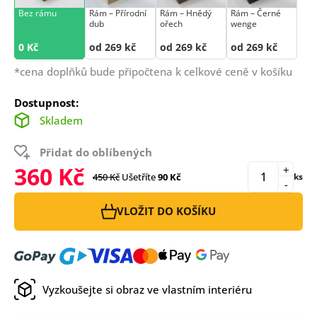
Bez rámu
Rám –⁠⁠⁠⁠⁠⁠ Přírodní
Rám –⁠⁠⁠⁠⁠⁠ Hnědý
Rám –⁠⁠⁠⁠⁠⁠ Černé
dub
ořech
wenge
0 Kč
od 269 kč
od 269 kč
od 269 kč
*cena doplňků bude připočtena k celkové ceně v košíku
Dostupnost:
Skladem
Přidat do oblíbených
360 Kč
+
450 Kč
Ušetříte
90 Kč
ks
-
VLOŽIT DO KOŠÍKU
Vyzkoušejte si obraz ve vlastním interiéru