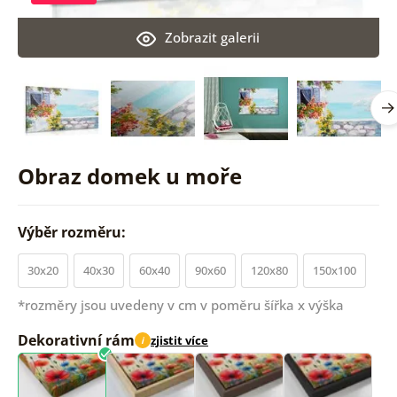
Zobrazit galerii
Obraz domek u moře
Výběr rozměru:
30x20
40x30
60x40
90x60
120x80
150x100
*rozměry jsou uvedeny v cm v poměru šířka x výška
Dekorativní rám
zjistit více
i