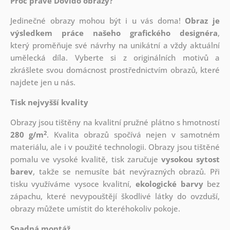
Proč právě Dovido obrazy?
Jedinečné obrazy mohou být i u vás doma!
Obraz je
výsledkem práce našeho grafického designéra
,
který
proměňuje své návrhy na unikátní a vždy aktuální
umělecká díla. Vyberte si z originálních motivů a
zkrášlete svou domácnost prostřednictvím obrazů, které
najdete jen u nás.
Tisk nejvyšší kvality
Obrazy jsou tištěny na kvalitní pružné plátno s hmotností
2
280 g/m
. Kvalita obrazů spočívá nejen v samotném
materiálu, ale i v použité technologii. Obrazy jsou tištěné
pomalu ve vysoké kvalitě, tisk zaručuje
vysokou sytost
barev
, takže se nemusíte bát nevýrazných obrazů. Při
tisku využíváme vysoce kvalitní,
ekologické barvy
bez
zápachu, které nevypouštějí škodlivé látky do ovzduší,
obrazy můžete umístit do kteréhokoliv pokoje.
Snadná montáž