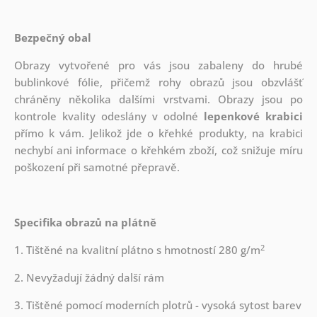
Bezpečný obal
Obrazy vytvořené pro vás jsou zabaleny do hrubé
bublinkové fólie, přičemž rohy obrazů jsou obzvlášť
chráněny několika dalšími vrstvami.
Obrazy jsou po
kontrole kvality odeslány v odolné
lepenkové krabici
přímo k vám. Jelikož jde o křehké produkty, na krabici
nechybí ani informace o křehkém zboží, což snižuje míru
poškození při samotné přepravě.
Specifika obrazů na plátně
2
1. Tištěné na kvalitní plátno s hmotností 280 g/m
2. Nevyžadují žádný další rám
3. Tištěné pomocí moderních plotrů - vysoká sytost barev