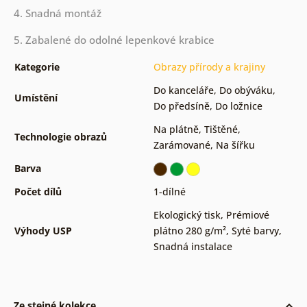
4. Snadná montáž
5. Zabalené do odolné lepenkové krabice
Kategorie
Obrazy přírody a krajiny
Do kanceláře
,
Do obýváku
,
Umístění
Do předsíně
,
Do ložnice
Na plátně
,
Tištěné
,
Technologie obrazů
Zarámované
,
Na šířku
Barva
Počet dílů
1-dílné
Ekologický tisk
,
Prémiové
Výhody USP
plátno 280 g/m²
,
Syté barvy
,
Snadná instalace
Ze stejné kolekce