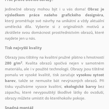
Jedinečné obrazy mohou být i u vás doma!
Obraz je
výsledkem práce našeho grafického designéra
,
který
proměňuje své návrhy na unikátní a vždy aktuální
umělecká díla. Vyberte si z originálních motivů a
zkrášlete svou domácnost prostřednictvím obrazů, které
najdete jen u nás.
Tisk nejvyšší kvality
Obrazy jsou tištěny na kvalitní pružné plátno s hmotností
2
280 g/m
. Kvalita obrazů spočívá nejen v samotném
materiálu, ale i v použité technologii. Obrazy jsou tištěné
pomalu ve vysoké kvalitě, tisk zaručuje
vysokou sytost
barev
, takže se nemusíte bát nevýrazných obrazů. Při
tisku využíváme vysoce kvalitní,
ekologické barvy
bez
zápachu, které nevypouštějí škodlivé látky do ovzduší,
obrazy můžete umístit do kteréhokoliv pokoje.
Snadná montáž