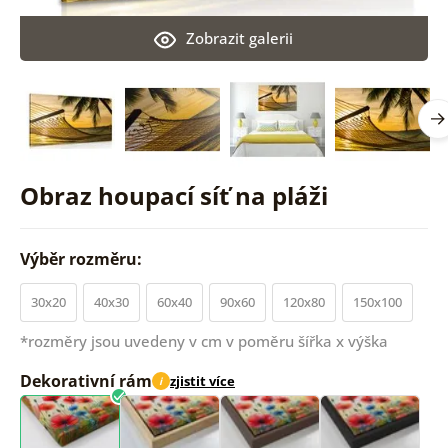
Zobrazit galerii
Obraz houpací síť na pláži
Výběr rozměru:
30x20
40x30
60x40
90x60
120x80
150x100
*rozměry jsou uvedeny v cm v poměru šířka x výška
Dekorativní rám
zjistit více
i