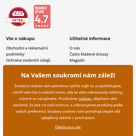
Vše o nákupu
Užitečné informace
Obchodní a reklamační
O nás
podmínky
Často kladené dotazy
Ochrana osobních údajů
Magazín
Možnosti dopravy a platby
Kontakty
Vrácení zboží
Velkoobchodní spolupráce
Na Vašem soukromí nám záleží
Soubory cookies vám pomohou rychle najít to, co potřebujete,
ušetří vám čas a zabrání tomu, aby se vám zobrazovaly reklamy,
o které se nezajímáte. Používáme
cookies
, abychom vám
oznámili, že jste na naší stránce, a zobrazujeme produkty podle
vašich preferencí. Soubory cookies nám pomáhají zlepšit váš
vylepšený zážitek z procházení.
Odmítnout vše