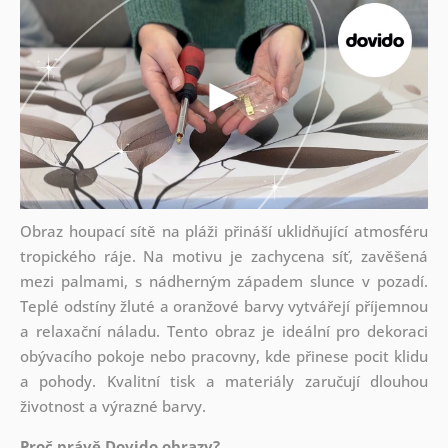
Obraz houpací sítě na pláži přináší uklidňující atmosféru
tropického ráje. Na motivu je zachycena síť, zavěšená
mezi palmami, s nádherným západem slunce v pozadí.
Teplé odstíny žluté a oranžové barvy vytvářejí příjemnou
a relaxační náladu. Tento obraz je ideální pro dekoraci
obývacího pokoje nebo pracovny, kde přinese pocit klidu
a pohody. Kvalitní tisk a materiály zaručují dlouhou
životnost a výrazné barvy.
Proč právě Dovido obrazy?