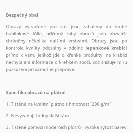
Bezpečný obal
Obrazy vytvořené pro vás jsou zabaleny do hrubé
bublinkové fólie, přičemž rohy obrazů jsou obzvlášť
chráněny několika dalšími vrstvami.
Obrazy jsou po
kontrole kvality odeslány v odolné
lepenkové krabici
přímo k vám. Jelikož jde o křehké produkty, na krabici
nechybí ani informace o křehkém zboží, což snižuje míru
poškození při samotné přepravě.
Specifika obrazů na plátně
2
1. Tištěné na kvalitní plátno s hmotností 280 g/m
2. Nevyžadují žádný další rám
3. Tištěné pomocí moderních plotrů - vysoká sytost barev