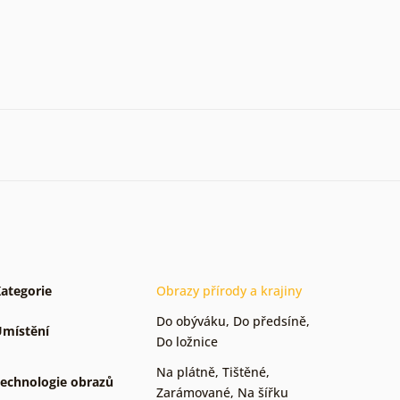
ategorie
Obrazy přírody a krajiny
Do obýváku
,
Do předsíně
,
místění
Do ložnice
Na plátně
,
Tištěné
,
echnologie obrazů
Zarámované
,
Na šířku