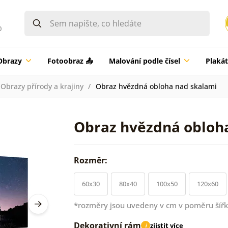
0
Obrazy
Fotoobraz 📤
Malování podle čísel
Plaká
Obrazy přírody a krajiny
Obraz hvězdná obloha nad skalami
Obraz hvězdná obloh
Rozměr:
60x30
80x40
100x50
120x60
*rozměry jsou uvedeny v cm v poměru šířk
Dekorativní rám
zjistit více
i