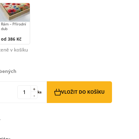
Rám –⁠⁠⁠⁠⁠⁠ Přírodní
dub
od 386 Kč
ceně v košíku
íbených
+
VLOŽIT DO KOŠÍKU
ks
-
riéru