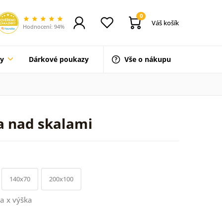
0
Váš košík
Hodnocení: 94%
ty
Dárkové poukazy
Vše o nákupu
a nad skalami
140x70
200x100
a x výška