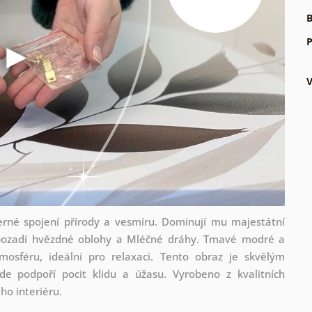
B
P
rné spojení přírody a vesmíru. Dominují mu majestátní
ímu pozadí hvězdné oblohy a Mléčné dráhy. Tmavé modré a
mosféru, ideální pro relaxaci. Tento obraz je skvělým
e podpoří pocit klidu a úžasu. Vyrobeno z kvalitních
ho interiéru.