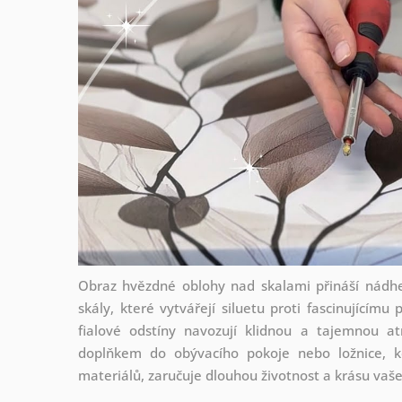
Obraz hvězdné oblohy nad skalami přináší nádhe
skály, které vytvářejí siluetu proti fascinujíc
fialové odstíny navozují klidnou a tajemnou at
doplňkem do obývacího pokoje nebo ložnice, kd
materiálů, zaručuje dlouhou životnost a krásu vaše