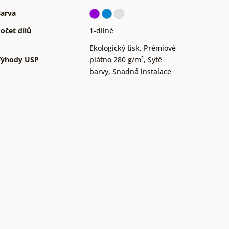
arva
očet dílů
1-dílné
Ekologický tisk
,
Prémiové
Výhody USP
plátno 280 g/m²
,
Syté
barvy
,
Snadná instalace