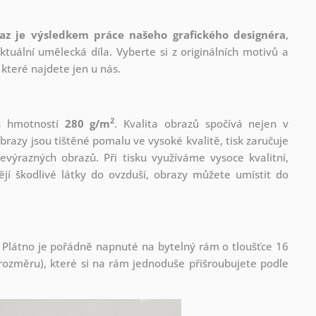
az je výsledkem práce našeho grafického designéra
,
tuální umělecká díla. Vyberte si z originálních motivů a
které najdete jen u nás.
2
 s hmotností
280 g/m
. Kvalita obrazů spočívá nejen v
brazy jsou tištěné pomalu ve vysoké kvalitě, tisk zaručuje
evýrazných obrazů. Při tisku využíváme vysoce kvalitní,
jí škodlivé látky do ovzduší, obrazy můžete umístit do
 Plátno je pořádně napnuté na bytelný rám o tloušťce 16
ozměru), které si na rám jednoduše přišroubujete podle