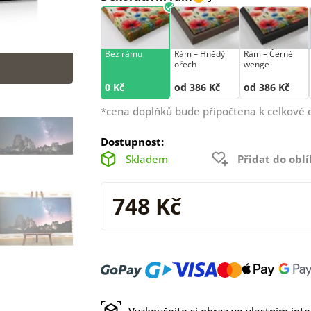
Bez rámu
Rám –⁠⁠⁠⁠⁠⁠ Hnědý
Rám –⁠⁠⁠⁠⁠⁠ Černé
ořech
wenge
0 Kč
od 386 Kč
od 386 Kč
*cena doplňků bude připočtena k celkové 
Dostupnost:
Skladem
Přidat do obl
748 Kč
Vyzkoušejte si obraz ve vlastním inte