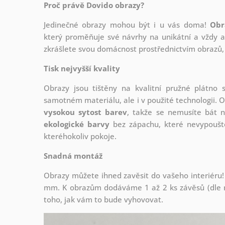
Proč právě Dovido obrazy?
Jedinečné obrazy mohou být i u vás doma!
Obr
který
proměňuje své návrhy na unikátní a vždy ak
zkrášlete svou domácnost prostřednictvím obrazů, 
Tisk nejvyšší kvality
Obrazy jsou tištěny na kvalitní pružné plátno
samotném materiálu, ale i v použité technologii. O
vysokou sytost barev
, takže se nemusíte bát n
ekologické barvy
bez zápachu, které nevypouště
kteréhokoliv pokoje.
Snadná montáž
Obrazy můžete ihned zavěsit do vašeho interiéru!
mm. K obrazům dodáváme 1 až 2 ks závěsů (dle r
toho, jak vám to bude vyhovovat.