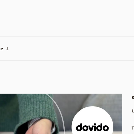
ce
K
U
T