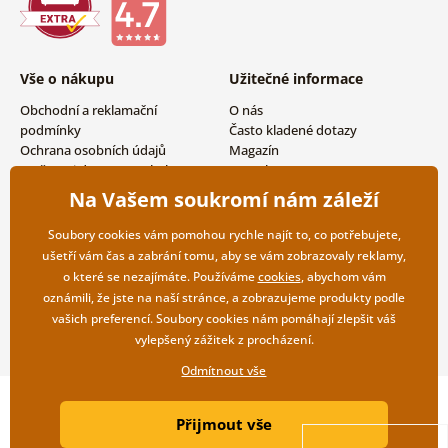
Vše o nákupu
Užitečné informace
Obchodní a reklamační
O nás
podmínky
Často kladené dotazy
Ochrana osobních údajů
Magazín
Možnosti dopravy a platby
Kontakty
Vrácení zboží
Velkoobchodní spolupráce
Na Vašem soukromí nám záleží
Soubory cookies vám pomohou rychle najít to, co potřebujete,
ušetří vám čas a zabrání tomu, aby se vám zobrazovaly reklamy,
o které se nezajímáte. Používáme
cookies
, abychom vám
oznámili, že jste na naší stránce, a zobrazujeme produkty podle
vašich preferencí. Soubory cookies nám pomáhají zlepšit váš
vylepšený zážitek z procházení.
Odmítnout vše
Copyright ©2019 © Dovido.cz.
Přijmout vše
Webdesign
Litvanyi.sk
| E-shop vytvořila