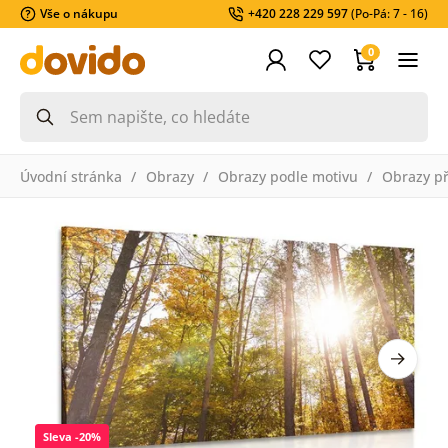
Vše o nákupu
+420 228 229 597
(Po-Pá: 7 - 16)
0
Úvodní stránka
Obrazy
Obrazy podle motivu
Obrazy př
Sleva -20%