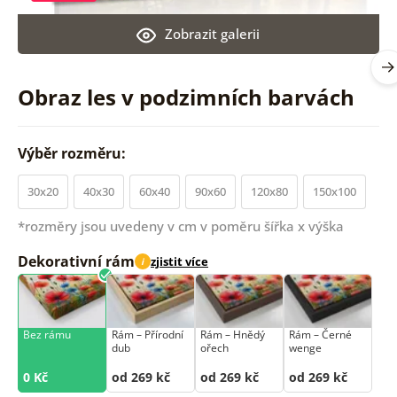
Zobrazit galerii
Obraz les v podzimních barvách
Výběr rozměru:
30x20
40x30
60x40
90x60
120x80
150x100
*rozměry jsou uvedeny v cm v poměru šířka x výška
Dekorativní rám
zjistit více
i
Bez rámu
Rám –⁠⁠⁠⁠⁠⁠ Přírodní
Rám –⁠⁠⁠⁠⁠⁠ Hnědý
Rám –⁠⁠⁠⁠⁠⁠ Černé
dub
ořech
wenge
0 Kč
od 269 kč
od 269 kč
od 269 kč