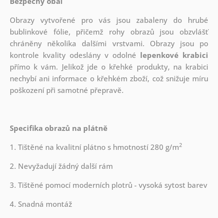
Bezpečný obal
Obrazy vytvořené pro vás jsou zabaleny do hrubé
bublinkové fólie, přičemž rohy obrazů jsou obzvlášť
chráněny několika dalšími vrstvami.
Obrazy jsou po
kontrole kvality odeslány v odolné
lepenkové krabici
přímo k vám. Jelikož jde o křehké produkty, na krabici
nechybí ani informace o křehkém zboží, což snižuje míru
poškození při samotné přepravě.
Specifika obrazů na plátně
2
1. Tištěné na kvalitní plátno s hmotností 280 g/m
2. Nevyžadují žádný další rám
3. Tištěné pomocí moderních plotrů - vysoká sytost barev
4. Snadná montáž