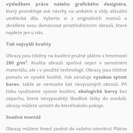
výsledkem práce našeho grafického designéra
,
který
proměňuje své návrhy na unikátní a vždy aktuální
umělecká díla. Vyberte si z originálních motivů a
zkrášlete svou domácnost prostřednictvím obrazů, které
najdete jen u nás.
Tisk nejvyšší kvality
Obrazy jsou tištěny na kvalitní pružné plátno s hmotností
2
280 g/m
. Kvalita obrazů spočívá nejen v samotném
materiálu, ale i v použité technologii. Obrazy jsou tištěné
pomalu ve vysoké kvalitě, tisk zaručuje
vysokou sytost
barev
, takže se nemusíte bát nevýrazných obrazů. Při
tisku využíváme vysoce kvalitní,
ekologické barvy
bez
zápachu, které nevypouštějí škodlivé látky do ovzduší,
obrazy můžete umístit do kteréhokoliv pokoje.
Snadná montáž
Obrazy můžete ihned zavěsit do vašeho interiéru! Plátno