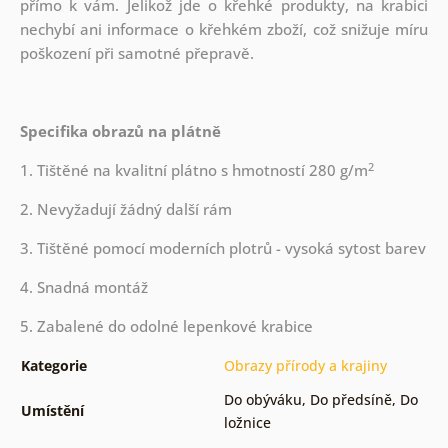
přímo k vám. Jelikož jde o křehké produkty, na krabici
nechybí ani informace o křehkém zboží, což snižuje míru
poškození při samotné přepravě.
Specifika obrazů na plátně
2
1. Tištěné na kvalitní plátno s hmotností 280 g/m
2. Nevyžadují žádný další rám
3. Tištěné pomocí moderních plotrů - vysoká sytost barev
4. Snadná montáž
5. Zabalené do odolné lepenkové krabice
Kategorie
Obrazy přírody a krajiny
Do obýváku
,
Do předsíně
,
Do
Umístění
ložnice