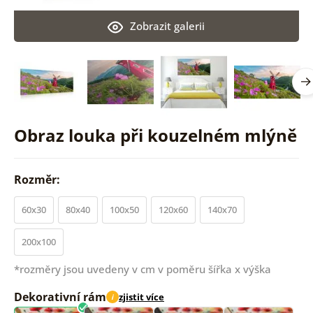
Zobrazit galerii
Obraz louka při kouzelném mlýně
Rozměr:
60x30
80x40
100x50
120x60
140x70
200x100
*rozměry jsou uvedeny v cm v poměru šířka x výška
Dekorativní rám
zjistit více
i