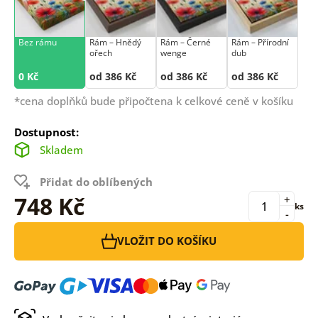
Bez rámu
Rám –⁠⁠⁠⁠⁠⁠ Hnědý
Rám –⁠⁠⁠⁠⁠⁠ Černé
Rám –⁠⁠⁠⁠⁠⁠ Přírodní
ořech
wenge
dub
0 Kč
od 386 Kč
od 386 Kč
od 386 Kč
*cena doplňků bude připočtena k celkové ceně v košíku
Dostupnost:
Skladem
Přidat do oblíbených
748 Kč
+
ks
-
VLOŽIT DO KOŠÍKU