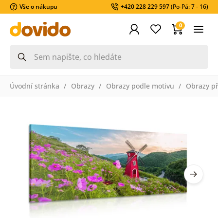
Vše o nákupu
+420 228 229 597
(Po-Pá: 7 - 16)
0
Úvodní stránka
Obrazy
Obrazy podle motivu
Obrazy př