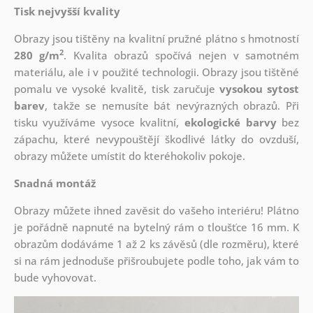
Tisk nejvyšší kvality
Obrazy jsou tištěny na kvalitní pružné plátno s hmotností
2
280 g/m
. Kvalita obrazů spočívá nejen v samotném
materiálu, ale i v použité technologii. Obrazy jsou tištěné
pomalu ve vysoké kvalitě, tisk zaručuje
vysokou sytost
barev
, takže se nemusíte bát nevýrazných obrazů. Při
tisku využíváme vysoce kvalitní,
ekologické barvy
bez
zápachu, které nevypouštějí škodlivé látky do ovzduší,
obrazy můžete umístit do kteréhokoliv pokoje.
Snadná montáž
Obrazy můžete ihned zavěsit do vašeho interiéru! Plátno
je pořádně napnuté na bytelný rám o tloušťce 16 mm. K
obrazům dodáváme 1 až 2 ks závěsů (dle rozměru), které
si na rám jednoduše přišroubujete podle toho, jak vám to
bude vyhovovat.