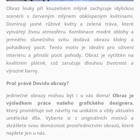
Obraz louky při kouzelném mlýně zachycuje idylickou
scenérii s červeným mlýnem obklopeným květinami.
Dominují jasné růžové květy a zelená tráva, které
vytvářejí živou atmosféru. Kombinace modré oblohy a
jemného slunečního svitu dodává obrazu klidný a
pohádkový pocit. Tento motiv je ideální pro oživení
interiéru a přináší pocit pohody. Obraz je vytištěn na
kvalitním plátně, což zaručuje dlouhou životnost a
výrazné barvy.
Proč právě Dovido obrazy?
Jedinečné obrazy mohou být i u vás doma!
Obraz je
výsledkem práce našeho grafického designéra
,
který
proměňuje své návrhy na unikátní a vždy aktuální
umělecká díla. Vyberte si z originálních motivů a
zkrášlete svou domácnost prostřednictvím obrazů, které
najdete jen u nás.