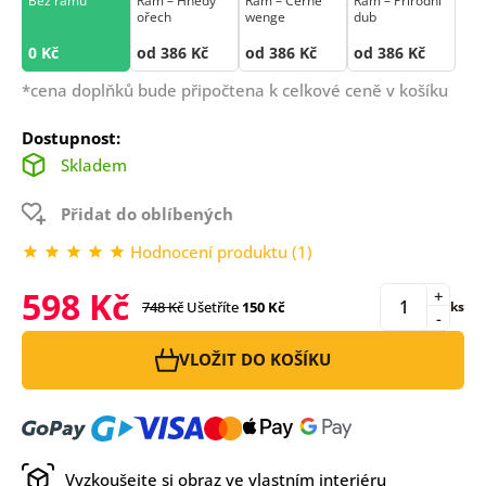
Bez rámu
Rám –⁠⁠⁠⁠⁠⁠ Hnědý
Rám –⁠⁠⁠⁠⁠⁠ Černé
Rám –⁠⁠⁠⁠⁠⁠ Přírodní
ořech
wenge
dub
0 Kč
od 386 Kč
od 386 Kč
od 386 Kč
*cena doplňků bude připočtena k celkové ceně v košíku
Dostupnost:
Skladem
Přidat do oblíbených
Hodnocení produktu (1)
598 Kč
+
748 Kč
Ušetříte
150 Kč
ks
-
VLOŽIT DO KOŠÍKU
Vyzkoušejte si obraz ve vlastním interiéru