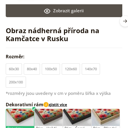
Zobrazit galerii
Obraz nádherná příroda na
Kamčatce v Rusku
Rozměr:
60x30
80x40
100x50
120x60
140x70
200x100
*rozměry jsou uvedeny v cm v poměru šířka x výška
Dekorativní rám
zjistit více
i