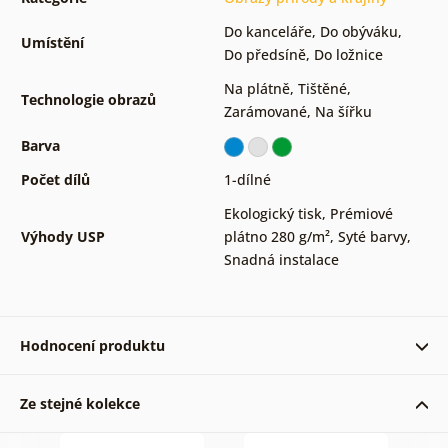
Do kanceláře
,
Do obýváku
,
Umístění
Do předsíně
,
Do ložnice
Na plátně
,
Tištěné
,
Technologie obrazů
Zarámované
,
Na šířku
Barva
Počet dílů
1-dílné
Ekologický tisk
,
Prémiové
Výhody USP
plátno 280 g/m²
,
Syté barvy
,
Snadná instalace
Hodnocení produktu
Ze stejné kolekce
KRÁSNÝ OBRAZ