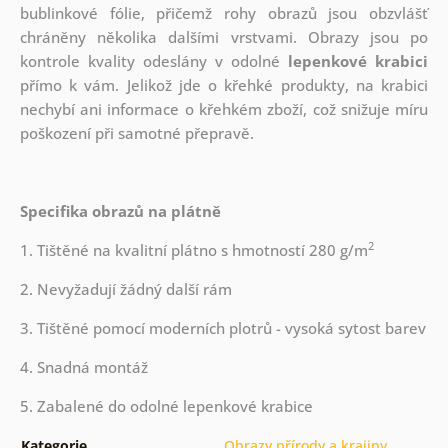
bublinkové fólie, přičemž rohy obrazů jsou obzvlášť
chráněny několika dalšími vrstvami.
Obrazy jsou po
kontrole kvality odeslány v odolné
lepenkové krabici
přímo k vám. Jelikož jde o křehké produkty, na krabici
nechybí ani informace o křehkém zboží, což snižuje míru
poškození při samotné přepravě.
Specifika obrazů na plátně
2
1. Tištěné na kvalitní plátno s hmotností 280 g/m
2. Nevyžadují žádný další rám
3. Tištěné pomocí moderních plotrů - vysoká sytost barev
4. Snadná montáž
5. Zabalené do odolné lepenkové krabice
Kategorie
Obrazy přírody a krajiny