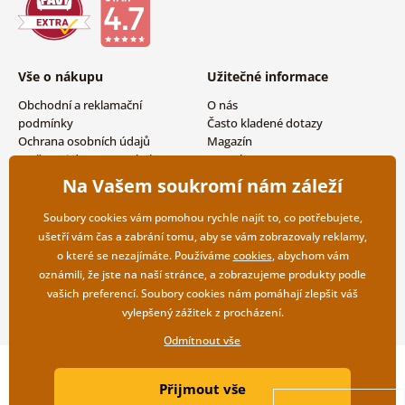
Vše o nákupu
Užitečné informace
Obchodní a reklamační
O nás
podmínky
Často kladené dotazy
Ochrana osobních údajů
Magazín
Možnosti dopravy a platby
Kontakty
Vrácení zboží
Velkoobchodní spolupráce
Na Vašem soukromí nám záleží
Soubory cookies vám pomohou rychle najít to, co potřebujete,
ušetří vám čas a zabrání tomu, aby se vám zobrazovaly reklamy,
o které se nezajímáte. Používáme
cookies
, abychom vám
oznámili, že jste na naší stránce, a zobrazujeme produkty podle
vašich preferencí. Soubory cookies nám pomáhají zlepšit váš
vylepšený zážitek z procházení.
Odmítnout vše
Copyright ©2019 © Dovido.cz.
Přijmout vše
Webdesign
Litvanyi.sk
| E-shop vytvořila