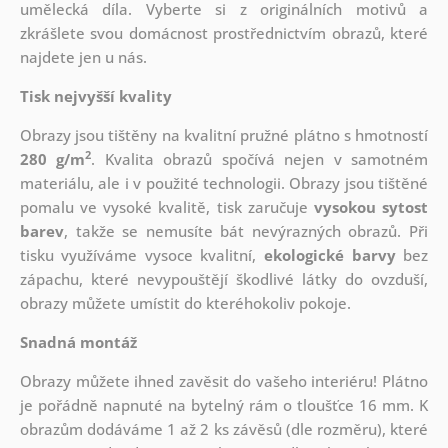
umělecká díla. Vyberte si z originálních motivů a
zkrášlete svou domácnost prostřednictvím obrazů, které
najdete jen u nás.
Tisk nejvyšší kvality
Obrazy jsou tištěny na kvalitní pružné plátno s hmotností
2
280 g/m
. Kvalita obrazů spočívá nejen v samotném
materiálu, ale i v použité technologii. Obrazy jsou tištěné
pomalu ve vysoké kvalitě, tisk zaručuje
vysokou sytost
barev
, takže se nemusíte bát nevýrazných obrazů. Při
tisku využíváme vysoce kvalitní,
ekologické barvy
bez
zápachu, které nevypouštějí škodlivé látky do ovzduší,
obrazy můžete umístit do kteréhokoliv pokoje.
Snadná montáž
Obrazy můžete ihned zavěsit do vašeho interiéru! Plátno
je pořádně napnuté na bytelný rám o tloušťce 16 mm. K
obrazům dodáváme 1 až 2 ks závěsů (dle rozměru), které