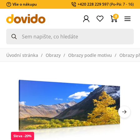
Vše o nákupu
+420 228 229 597
(Po-Pá: 7 - 16)
0
Úvodní stránka
Obrazy
Obrazy podle motivu
Obrazy př
Sleva -20%