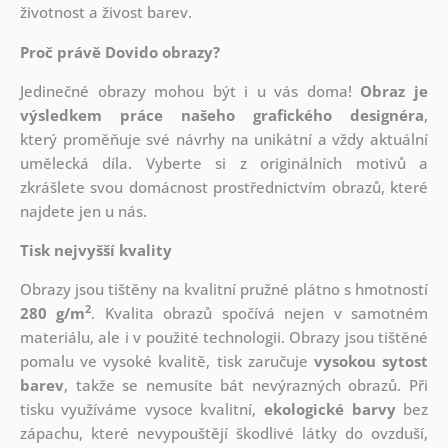
životnost a živost barev.
Proč právě Dovido obrazy?
Jedinečné obrazy mohou být i u vás doma!
Obraz je
výsledkem práce našeho grafického designéra
,
který
proměňuje své návrhy na unikátní a vždy aktuální
umělecká díla. Vyberte si z originálních motivů a
zkrášlete svou domácnost prostřednictvím obrazů, které
najdete jen u nás.
Tisk nejvyšší kvality
Obrazy jsou tištěny na kvalitní pružné plátno s hmotností
2
280 g/m
. Kvalita obrazů spočívá nejen v samotném
materiálu, ale i v použité technologii. Obrazy jsou tištěné
pomalu ve vysoké kvalitě, tisk zaručuje
vysokou sytost
barev
, takže se nemusíte bát nevýrazných obrazů. Při
tisku využíváme vysoce kvalitní,
ekologické barvy
bez
zápachu, které nevypouštějí škodlivé látky do ovzduší,