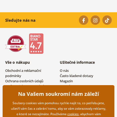
Sledujte nás na
Vše o nákupu
Užitečné informace
Obchodní a reklamační
O nás
podmínky
Často kladené dotazy
Ochrana osobních údajů
Magazín
Možnosti dopravy a platby
Kontakty
Vrácení zboží
Velkoobchodní spolupráce
Na Vašem soukromí nám záleží
Soubory cookies vám pomohou rychle najít to, co potřebujete,
ušetří vám čas a zabrání tomu, aby se vám zobrazovaly reklamy,
o které se nezajímáte. Používáme
cookies
, abychom vám