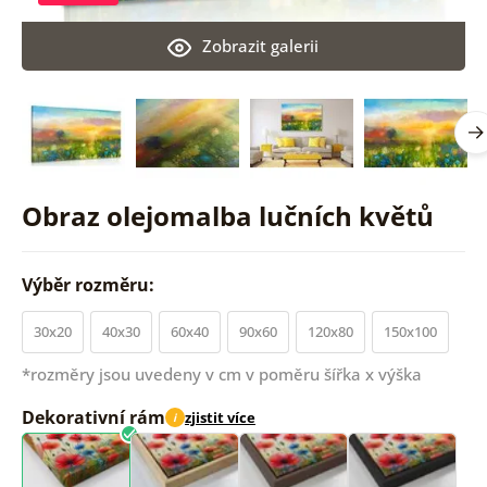
Zobrazit galerii
Obraz olejomalba lučních květů
Výběr rozměru:
30x20
40x30
60x40
90x60
120x80
150x100
*rozměry jsou uvedeny v cm v poměru šířka x výška
Dekorativní rám
zjistit více
i