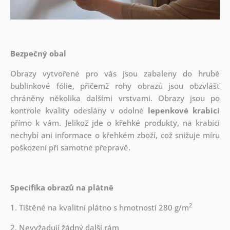
Bezpečný obal
Obrazy vytvořené pro vás jsou zabaleny do hrubé
bublinkové fólie, přičemž rohy obrazů jsou obzvlášť
chráněny několika dalšími vrstvami.
Obrazy jsou po
kontrole kvality odeslány v odolné
lepenkové krabici
přímo k vám. Jelikož jde o křehké produkty, na krabici
nechybí ani informace o křehkém zboží, což snižuje míru
poškození při samotné přepravě.
Specifika obrazů na plátně
2
1. Tištěné na kvalitní plátno s hmotností 280 g/m
2. Nevyžadují žádný další rám