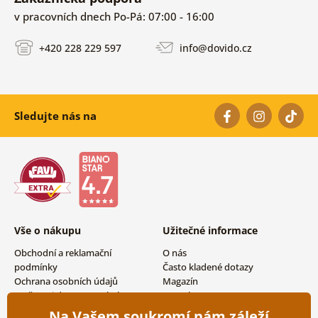
v pracovních dnech Po-Pá: 07:00 - 16:00
+420 228 229 597
info@dovido.cz
Sledujte nás na
Vše o nákupu
Užitečné informace
Obchodní a reklamační
O nás
podmínky
Často kladené dotazy
Ochrana osobních údajů
Magazín
Možnosti dopravy a platby
Kontakty
Vrácení zboží
Velkoobchodní spolupráce
Na Vašem soukromí nám záleží