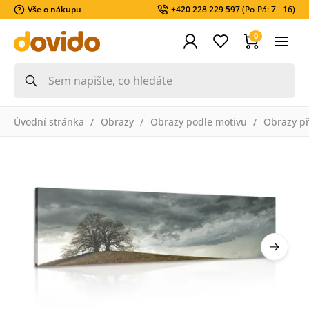
Vše o nákupu
+420 228 229 597
(Po-Pá: 7 - 16)
0
Úvodní stránka
Obrazy
Obrazy podle motivu
Obrazy př