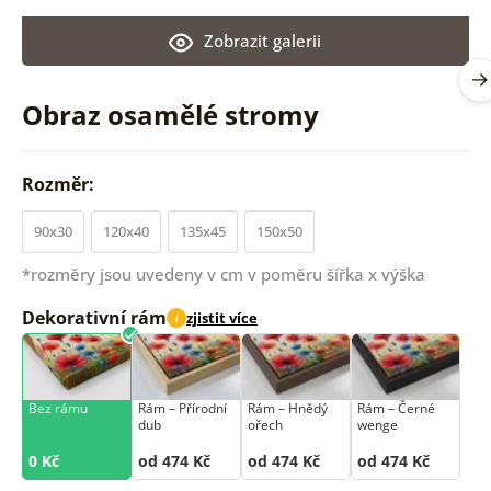
Zobrazit galerii
Obraz osamělé stromy
Rozměr:
90x30
120x40
135x45
150x50
*rozměry jsou uvedeny v cm v poměru šířka x výška
Dekorativní rám
zjistit více
i
Bez rámu
Rám –⁠⁠⁠⁠⁠⁠ Přírodní
Rám –⁠⁠⁠⁠⁠⁠ Hnědý
Rám –⁠⁠⁠⁠⁠⁠ Černé
dub
ořech
wenge
0 Kč
od 474 Kč
od 474 Kč
od 474 Kč