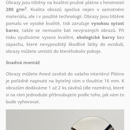
Obrazy jsou tištěny na kvalitní pružné plátno s hmotností
2
280 g/m
. Kvalita obrazů spočívá nejen v samotném
materiálu, ale i v použité technologii. Obrazy jsou tištěné
pomalu ve vysoké kvalitě, tisk zaručuje
vysokou sytost
barev
, takže se nemusíte bát nevýrazných obrazů. Při
tisku využíváme vysoce kvalitní,
ekologické barvy
bez
zápachu, které nevypouštějí škodlivé látky do ovzduší,
obrazy můžete umístit do kteréhokoliv pokoje.
Snadná montáž
Obrazy můžete ihned zavěsit do vašeho interiéru! Plátno
je pořádně napnuté na bytelný rám o tloušťce 16 mm. K
obrazům dodáváme 1 až 2 ks závěsů (dle rozměru), které
si na rám jednoduše přišroubujete podle toho, jak vám to
bude vyhovovat.