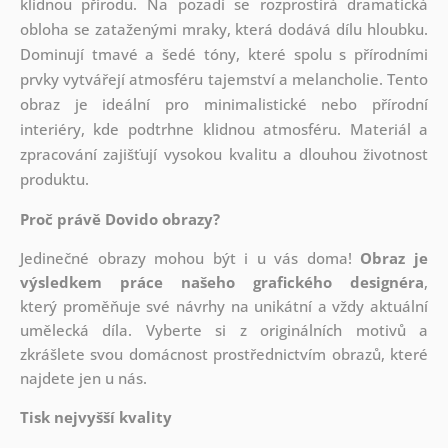
klidnou přírodu. Na pozadí se rozprostírá dramatická
obloha se zataženými mraky, která dodává dílu hloubku.
Dominují tmavé a šedé tóny, které spolu s přírodními
prvky vytvářejí atmosféru tajemství a melancholie. Tento
obraz je ideální pro minimalistické nebo přírodní
interiéry, kde podtrhne klidnou atmosféru. Materiál a
zpracování zajišťují vysokou kvalitu a dlouhou životnost
produktu.
Proč právě Dovido obrazy?
Jedinečné obrazy mohou být i u vás doma!
Obraz je
výsledkem práce našeho grafického designéra
,
který
proměňuje své návrhy na unikátní a vždy aktuální
umělecká díla. Vyberte si z originálních motivů a
zkrášlete svou domácnost prostřednictvím obrazů, které
najdete jen u nás.
Tisk nejvyšší kvality