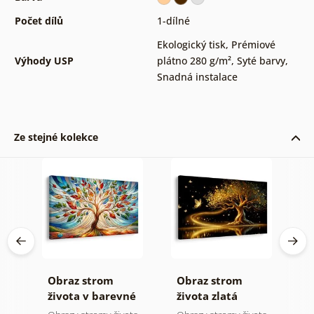
Počet dílů
1-dílné
Ekologický tisk
,
Prémiové
Výhody USP
plátno 280 g/m²
,
Syté barvy
,
Snadná instalace
Ze stejné kolekce
Obraz strom
Obraz strom
O
života v barevné
života zlatá
s
vitráži
magie