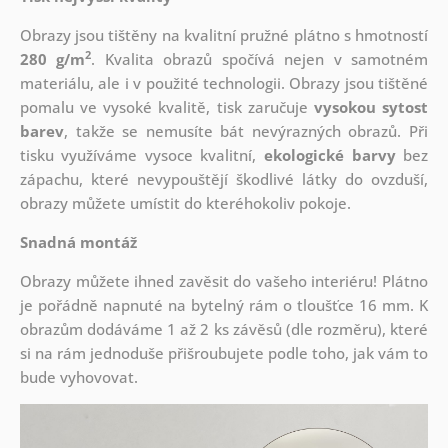
Obrazy jsou tištěny na kvalitní pružné plátno s hmotností
2
280 g/m
. Kvalita obrazů spočívá nejen v samotném
materiálu, ale i v použité technologii. Obrazy jsou tištěné
pomalu ve vysoké kvalitě, tisk zaručuje
vysokou sytost
barev
, takže se nemusíte bát nevýrazných obrazů. Při
tisku využíváme vysoce kvalitní,
ekologické barvy
bez
zápachu, které nevypouštějí škodlivé látky do ovzduší,
obrazy můžete umístit do kteréhokoliv pokoje.
Snadná montáž
Obrazy můžete ihned zavěsit do vašeho interiéru! Plátno
je pořádně napnuté na bytelný rám o tloušťce 16 mm. K
obrazům dodáváme 1 až 2 ks závěsů (dle rozměru), které
si na rám jednoduše přišroubujete podle toho, jak vám to
bude vyhovovat.