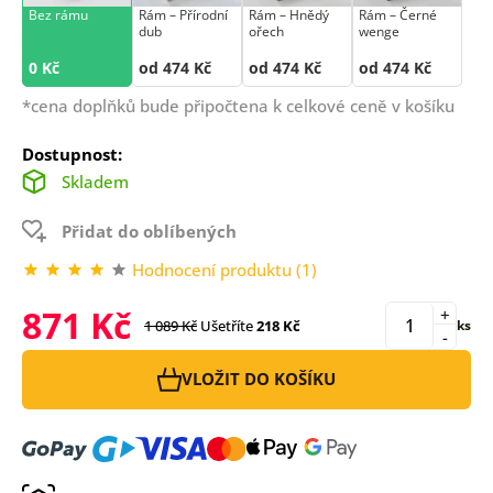
Bez rámu
Rám –⁠⁠⁠⁠⁠⁠ Přírodní
Rám –⁠⁠⁠⁠⁠⁠ Hnědý
Rám –⁠⁠⁠⁠⁠⁠ Černé
dub
ořech
wenge
0 Kč
od 474 Kč
od 474 Kč
od 474 Kč
*cena doplňků bude připočtena k celkové ceně v košíku
Dostupnost:
Skladem
Přidat do oblíbených
Hodnocení produktu (1)
871 Kč
+
1 089 Kč
Ušetříte
218 Kč
ks
-
VLOŽIT DO KOŠÍKU