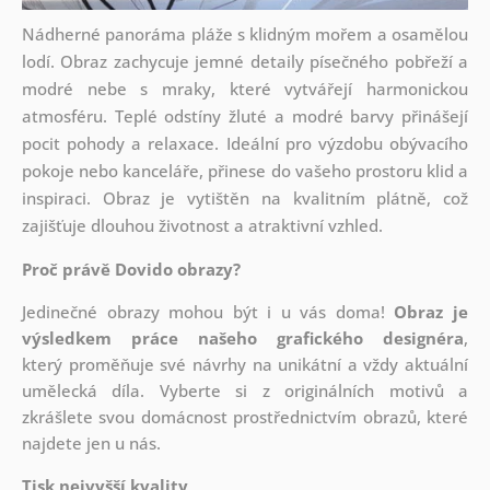
Nádherné panoráma pláže s klidným mořem a osamělou
lodí. Obraz zachycuje jemné detaily písečného pobřeží a
modré nebe s mraky, které vytvářejí harmonickou
atmosféru. Teplé odstíny žluté a modré barvy přinášejí
pocit pohody a relaxace. Ideální pro výzdobu obývacího
pokoje nebo kanceláře, přinese do vašeho prostoru klid a
inspiraci. Obraz je vytištěn na kvalitním plátně, což
zajišťuje dlouhou životnost a atraktivní vzhled.
Proč právě Dovido obrazy?
Jedinečné obrazy mohou být i u vás doma!
Obraz je
výsledkem práce našeho grafického designéra
,
který
proměňuje své návrhy na unikátní a vždy aktuální
umělecká díla. Vyberte si z originálních motivů a
zkrášlete svou domácnost prostřednictvím obrazů, které
najdete jen u nás.
Tisk nejvyšší kvality