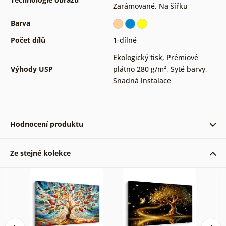
Zarámované
,
Na šířku
Barva
Počet dílů
1-dílné
Ekologický tisk
,
Prémiové
Výhody USP
plátno 280 g/m²
,
Syté barvy
,
Snadná instalace
Hodnocení produktu
Ze stejné kolekce
Luděk 12. 05. 2025