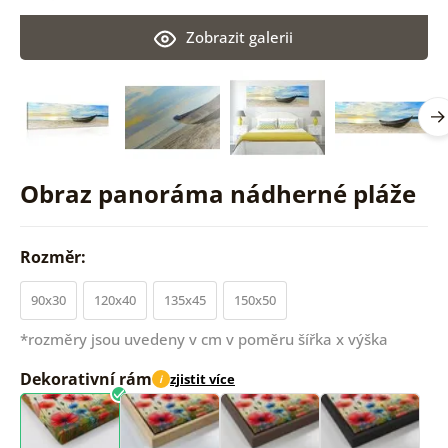
Zobrazit galerii
Obraz panoráma nádherné pláže
Rozměr:
90x30
120x40
135x45
150x50
*rozměry jsou uvedeny v cm v poměru šířka x výška
Dekorativní rám
zjistit více
i