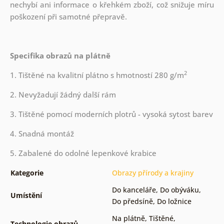
nechybí ani informace o křehkém zboží, což snižuje míru
poškození při samotné přepravě.
Specifika obrazů na plátně
2
1. Tištěné na kvalitní plátno s hmotností 280 g/m
2. Nevyžadují žádný další rám
3. Tištěné pomocí moderních plotrů - vysoká sytost barev
4. Snadná montáž
5. Zabalené do odolné lepenkové krabice
Kategorie
Obrazy přírody a krajiny
Do kanceláře
,
Do obýváku
,
Umístění
Do předsíně
,
Do ložnice
Na plátně
,
Tištěné
,
Technologie obrazů