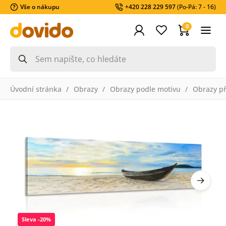
Vše o nákupu
+420 228 229 597
(Po-Pá: 7 - 16)
0
Úvodní stránka
Obrazy
Obrazy podle motivu
Obrazy př
Sleva -20%