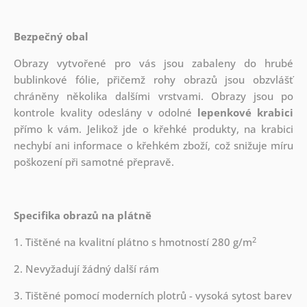
Bezpečný obal
Obrazy vytvořené pro vás jsou zabaleny do hrubé
bublinkové fólie, přičemž rohy obrazů jsou obzvlášť
chráněny několika dalšími vrstvami.
Obrazy jsou po
kontrole kvality odeslány v odolné
lepenkové krabici
přímo k vám. Jelikož jde o křehké produkty, na krabici
nechybí ani informace o křehkém zboží, což snižuje míru
poškození při samotné přepravě.
Specifika obrazů na plátně
2
1. Tištěné na kvalitní plátno s hmotností 280 g/m
2. Nevyžadují žádný další rám
3. Tištěné pomocí moderních plotrů - vysoká sytost barev