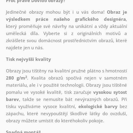
Proč právě Dovido obrazy?
Jedinečné obrazy mohou být i u vás doma!
Obraz je
výsledkem práce našeho grafického designéra
,
který
proměňuje své návrhy na unikátní a vždy aktuální
umělecká díla. Vyberte si z originálních motivů a
zkrášlete svou domácnost prostřednictvím obrazů, které
najdete jen u nás.
Tisk nejvyšší kvality
Obrazy jsou tištěny na kvalitní pružné plátno s hmotností
2
280 g/m
. Kvalita obrazů spočívá nejen v samotném
materiálu, ale i v použité technologii. Obrazy jsou tištěné
pomalu ve vysoké kvalitě, tisk zaručuje
vysokou sytost
barev
, takže se nemusíte bát nevýrazných obrazů. Při
tisku využíváme vysoce kvalitní,
ekologické barvy
bez
zápachu, které nevypouštějí škodlivé látky do ovzduší,
obrazy můžete umístit do kteréhokoliv pokoje.
Snadná montáž