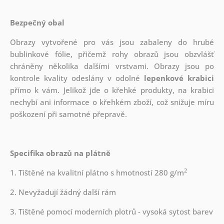
Bezpečný obal
Obrazy vytvořené pro vás jsou zabaleny do hrubé
bublinkové fólie, přičemž rohy obrazů jsou obzvlášť
chráněny několika dalšími vrstvami.
Obrazy jsou po
kontrole kvality odeslány v odolné
lepenkové krabici
přímo k vám. Jelikož jde o křehké produkty, na krabici
nechybí ani informace o křehkém zboží, což snižuje míru
poškození při samotné přepravě.
Specifika obrazů na plátně
2
1. Tištěné na kvalitní plátno s hmotností 280 g/m
2. Nevyžadují žádný další rám
3. Tištěné pomocí moderních plotrů - vysoká sytost barev