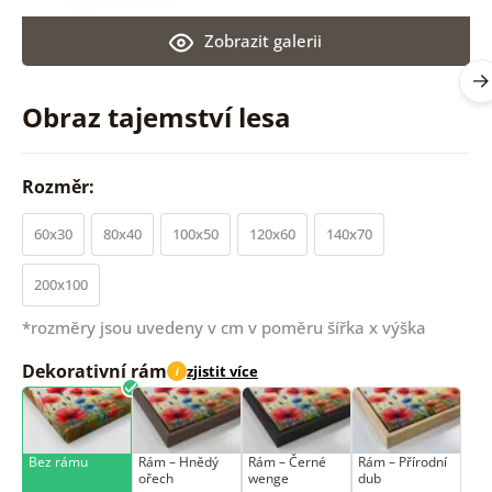
Zobrazit galerii
Obraz tajemství lesa
Rozměr:
60x30
80x40
100x50
120x60
140x70
200x100
*rozměry jsou uvedeny v cm v poměru šířka x výška
Dekorativní rám
zjistit více
i
Bez rámu
Rám –⁠⁠⁠⁠⁠⁠ Hnědý
Rám –⁠⁠⁠⁠⁠⁠ Černé
Rám –⁠⁠⁠⁠⁠⁠ Přírodní
ořech
wenge
dub