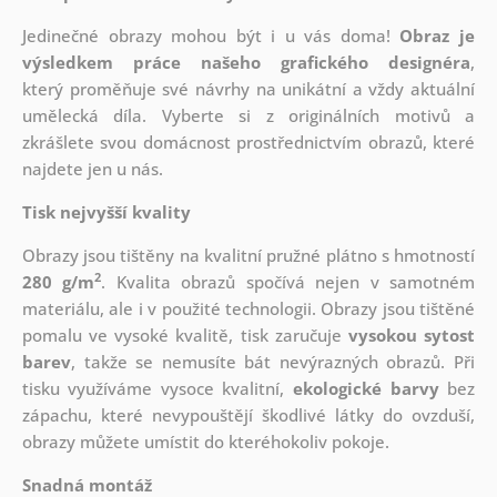
Jedinečné obrazy mohou být i u vás doma!
Obraz je
výsledkem práce našeho grafického designéra
,
který
proměňuje své návrhy na unikátní a vždy aktuální
umělecká díla. Vyberte si z originálních motivů a
zkrášlete svou domácnost prostřednictvím obrazů, které
najdete jen u nás.
Tisk nejvyšší kvality
Obrazy jsou tištěny na kvalitní pružné plátno s hmotností
2
280 g/m
. Kvalita obrazů spočívá nejen v samotném
materiálu, ale i v použité technologii. Obrazy jsou tištěné
pomalu ve vysoké kvalitě, tisk zaručuje
vysokou sytost
barev
, takže se nemusíte bát nevýrazných obrazů. Při
tisku využíváme vysoce kvalitní,
ekologické barvy
bez
zápachu, které nevypouštějí škodlivé látky do ovzduší,
obrazy můžete umístit do kteréhokoliv pokoje.
Snadná montáž