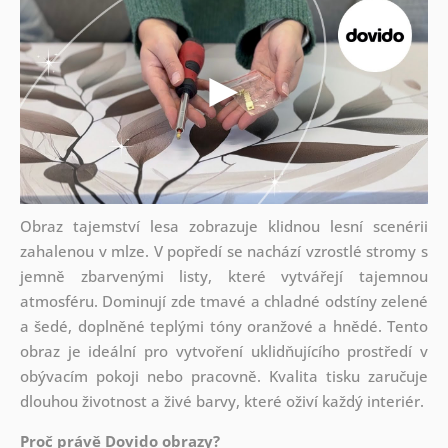
Obraz tajemství lesa zobrazuje klidnou lesní scenérii
zahalenou v mlze. V popředí se nachází vzrostlé stromy s
jemně zbarvenými listy, které vytvářejí tajemnou
atmosféru. Dominují zde tmavé a chladné odstíny zelené
a šedé, doplněné teplými tóny oranžové a hnědé. Tento
obraz je ideální pro vytvoření uklidňujícího prostředí v
obývacím pokoji nebo pracovně. Kvalita tisku zaručuje
dlouhou životnost a živé barvy, které oživí každý interiér.
Proč právě Dovido obrazy?