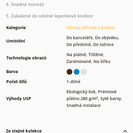
4. Snadná montáž
5. Zabalené do odolné lepenkové krabice
Kategorie
Obrazy přírody a krajiny
Do kanceláře
,
Do obýváku
,
Umístění
Do předsíně
,
Do ložnice
Na plátně
,
Tištěné
,
Technologie obrazů
Zarámované
,
Na šířku
Barva
Počet dílů
1-dílné
Ekologický tisk
,
Prémiové
Výhody USP
plátno 280 g/m²
,
Syté barvy
,
Snadná instalace
Ze stejné kolekce