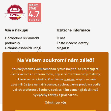
Vše o nákupu
Užitečné informace
Obchodní a reklamační
O nás
podmínky
Často kladené dotazy
Ochrana osobních údajů
Magazín
Možnosti dopravy a platby
Kontakty
Vrácení zboží
Velkoobchodní spolupráce
Na Vašem soukromí nám záleží
Soubory cookies vám pomohou rychle najít to, co potřebujete,
ušetří vám čas a zabrání tomu, aby se vám zobrazovaly reklamy,
o které se nezajímáte. Používáme
cookies
, abychom vám
oznámili, že jste na naší stránce, a zobrazujeme produkty podle
vašich preferencí. Soubory cookies nám pomáhají zlepšit váš
vylepšený zážitek z procházení.
Odmítnout vše