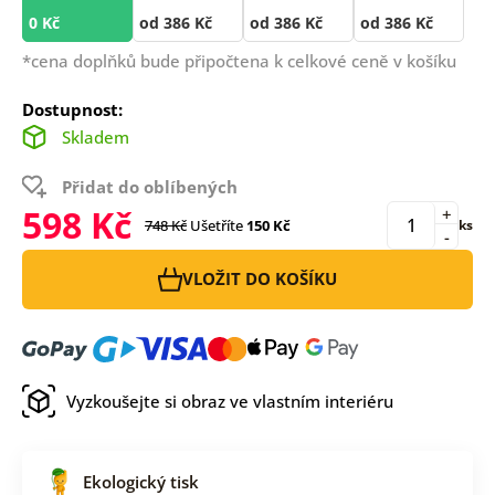
0 Kč
od 386 Kč
od 386 Kč
od 386 Kč
*cena doplňků bude připočtena k celkové ceně v košíku
Dostupnost:
Skladem
Přidat do oblíbených
598 Kč
+
748 Kč
Ušetříte
150 Kč
ks
-
VLOŽIT DO KOŠÍKU
Vyzkoušejte si obraz ve vlastním interiéru
Ekologický tisk