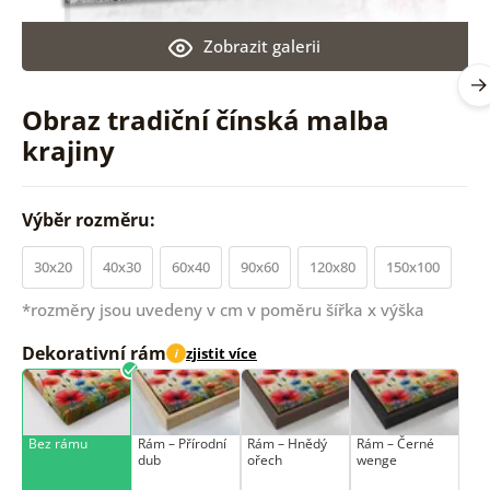
Zobrazit galerii
Obraz tradiční čínská malba
krajiny
Výběr rozměru:
30x20
40x30
60x40
90x60
120x80
150x100
*rozměry jsou uvedeny v cm v poměru šířka x výška
Dekorativní rám
zjistit více
i
Bez rámu
Rám –⁠⁠⁠⁠⁠⁠ Přírodní
Rám –⁠⁠⁠⁠⁠⁠ Hnědý
Rám –⁠⁠⁠⁠⁠⁠ Černé
dub
ořech
wenge