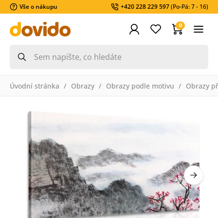
Vše o nákupu
+420 228 229 597
(Po-Pá: 7 - 16)
0
Úvodní stránka
Obrazy
Obrazy podle motivu
Obrazy př