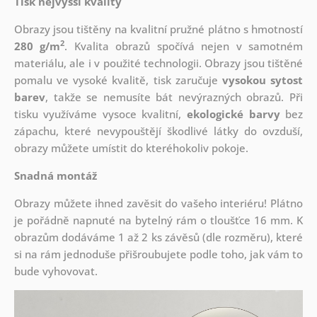
Tisk nejvyšší kvality
Obrazy jsou tištěny na kvalitní pružné plátno s hmotností
2
280 g/m
. Kvalita obrazů spočívá nejen v samotném
materiálu, ale i v použité technologii. Obrazy jsou tištěné
pomalu ve vysoké kvalitě, tisk zaručuje
vysokou sytost
barev
, takže se nemusíte bát nevýrazných obrazů. Při
tisku využíváme vysoce kvalitní,
ekologické barvy
bez
zápachu, které nevypouštějí škodlivé látky do ovzduší,
obrazy můžete umístit do kteréhokoliv pokoje.
Snadná montáž
Obrazy můžete ihned zavěsit do vašeho interiéru! Plátno
je pořádně napnuté na bytelný rám o tloušťce 16 mm. K
obrazům dodáváme 1 až 2 ks závěsů (dle rozměru), které
si na rám jednoduše přišroubujete podle toho, jak vám to
bude vyhovovat.