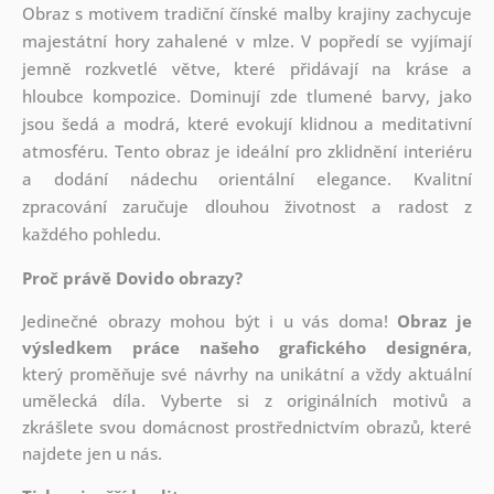
Obraz s motivem tradiční čínské malby krajiny zachycuje
majestátní hory zahalené v mlze. V popředí se vyjímají
jemně rozkvetlé větve, které přidávají na kráse a
hloubce kompozice. Dominují zde tlumené barvy, jako
jsou šedá a modrá, které evokují klidnou a meditativní
atmosféru. Tento obraz je ideální pro zklidnění interiéru
a dodání nádechu orientální elegance. Kvalitní
zpracování zaručuje dlouhou životnost a radost z
každého pohledu.
Proč právě Dovido obrazy?
Jedinečné obrazy mohou být i u vás doma!
Obraz je
výsledkem práce našeho grafického designéra
,
který
proměňuje své návrhy na unikátní a vždy aktuální
umělecká díla. Vyberte si z originálních motivů a
zkrášlete svou domácnost prostřednictvím obrazů, které
najdete jen u nás.