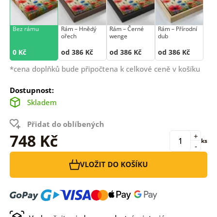
Bez rámu
Rám –⁠⁠⁠⁠⁠⁠ Hnědý
Rám –⁠⁠⁠⁠⁠⁠ Černé
Rám –⁠⁠⁠⁠⁠⁠ Přírodní
ořech
wenge
dub
0 Kč
od 386 Kč
od 386 Kč
od 386 Kč
*cena doplňků bude připočtena k celkové ceně v košíku
Dostupnost:
Skladem
Přidat do oblíbených
748 Kč
+
ks
-
VLOŽIT DO KOŠÍKU