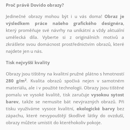
Proč právě Dovido obrazy?
Jedinečné obrazy mohou být i u vás doma!
Obraz je
výsledkem práce našeho grafického designéra
,
který
proměňuje své návrhy na unikátní a vždy aktuální
umělecká díla. Vyberte si z originálních motivů a
zkrášlete svou domácnost prostřednictvím obrazů, které
najdete jen u nás.
Tisk nejvyšší kvality
Obrazy jsou tištěny na kvalitní pružné plátno s hmotností
2
280 g/m
. Kvalita obrazů spočívá nejen v samotném
materiálu, ale i v použité technologii. Obrazy jsou tištěné
pomalu ve vysoké kvalitě, tisk zaručuje
vysokou sytost
barev
, takže se nemusíte bát nevýrazných obrazů. Při
tisku využíváme vysoce kvalitní,
ekologické barvy
bez
zápachu, které nevypouštějí škodlivé látky do ovzduší,
obrazy můžete umístit do kteréhokoliv pokoje.