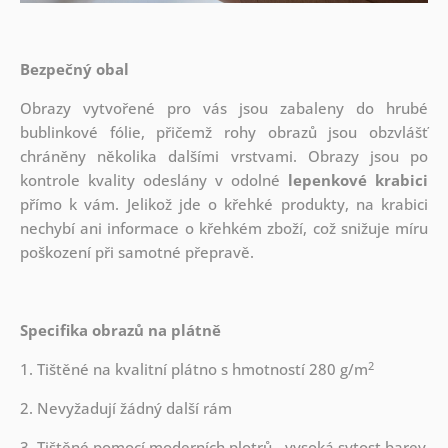
Bezpečný obal
Obrazy vytvořené pro vás jsou zabaleny do hrubé
bublinkové fólie, přičemž rohy obrazů jsou obzvlášť
chráněny několika dalšími vrstvami.
Obrazy jsou po
kontrole kvality odeslány v odolné
lepenkové krabici
přímo k vám. Jelikož jde o křehké produkty, na krabici
nechybí ani informace o křehkém zboží, což snižuje míru
poškození při samotné přepravě.
Specifika obrazů na plátně
2
1. Tištěné na kvalitní plátno s hmotností 280 g/m
2. Nevyžadují žádný další rám
3. Tištěné pomocí moderních plotrů - vysoká sytost barev