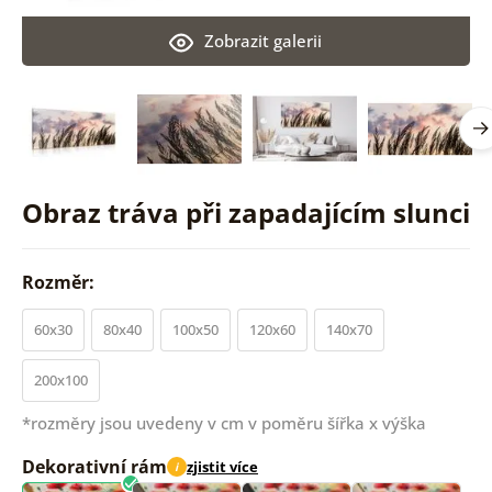
Zobrazit galerii
Obraz tráva při zapadajícím slunci
Rozměr:
60x30
80x40
100x50
120x60
140x70
200x100
*rozměry jsou uvedeny v cm v poměru šířka x výška
Dekorativní rám
zjistit více
i