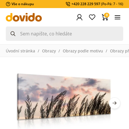
Vše o nákupu
+420 228 229 597
(Po-Pá: 7 - 16)
0
Úvodní stránka
Obrazy
Obrazy podle motivu
Obrazy př