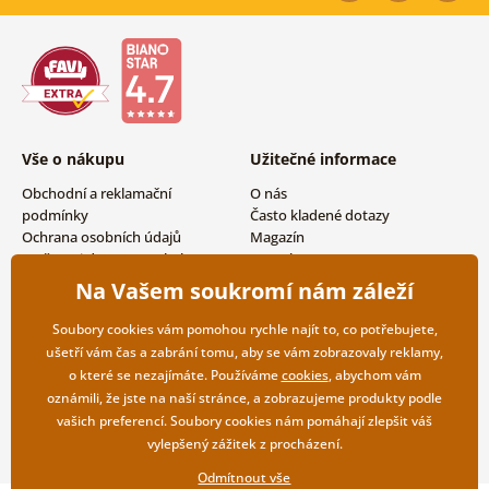
Vše o nákupu
Užitečné informace
Obchodní a reklamační
O nás
podmínky
Často kladené dotazy
Ochrana osobních údajů
Magazín
Možnosti dopravy a platby
Kontakty
Vrácení zboží
Velkoobchodní spolupráce
Na Vašem soukromí nám záleží
Soubory cookies vám pomohou rychle najít to, co potřebujete,
ušetří vám čas a zabrání tomu, aby se vám zobrazovaly reklamy,
o které se nezajímáte. Používáme
cookies
, abychom vám
oznámili, že jste na naší stránce, a zobrazujeme produkty podle
vašich preferencí. Soubory cookies nám pomáhají zlepšit váš
vylepšený zážitek z procházení.
Odmítnout vše