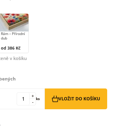
Rám –⁠⁠⁠⁠⁠⁠ Přírodní
dub
od 386 Kč
ceně v košíku
íbených
+
VLOŽIT DO KOŠÍKU
ks
-