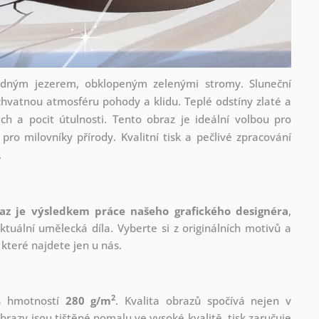
idným jezerem, obklopeným zelenými stromy. Sluneční
chvatnou atmosféru pohody a klidu. Teplé odstíny zlaté a
h a pocit útulnosti. Tento obraz je ideální volbou pro
pro milovníky přírody. Kvalitní tisk a pečlivé zpracování
.
az je výsledkem práce našeho grafického designéra
,
tuální umělecká díla. Vyberte si z originálních motivů a
které najdete jen u nás.
2
 s hmotností
280 g/m
. Kvalita obrazů spočívá nejen v
brazy jsou tištěné pomalu ve vysoké kvalitě, tisk zaručuje