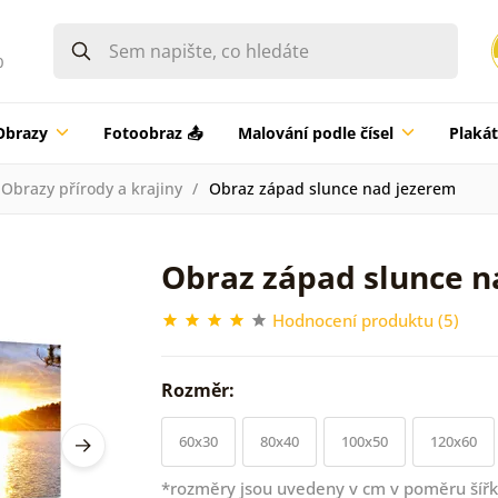
0
Obrazy
Fotoobraz 📤
Malování podle čísel
Plaká
Obrazy přírody a krajiny
Obraz západ slunce nad jezerem
Obraz západ slunce n
Hodnocení produktu (5)
Rozměr:
60x30
80x40
100x50
120x60
*rozměry jsou uvedeny v cm v poměru šířk