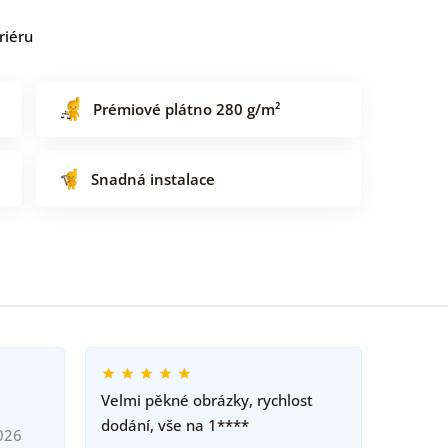
riéru
Prémiové plátno 280 g/m²
Snadná instalace
Velmi pěkné obrázky, rychlost
dodání, vše na 1****
026