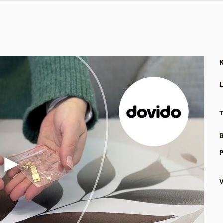
K
U
T
B
P