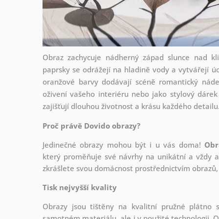
Obraz zachycuje nádherný západ slunce nad kl
paprsky se odrážejí na hladině vody a vytvářejí ú
oranžové barvy dodávají scéně romantický nádec
oživení vašeho interiéru nebo jako stylový dárek 
zajišťují dlouhou životnost a krásu každého detailu
Proč právě Dovido obrazy?
Jedinečné obrazy mohou být i u vás doma!
Obr
který
proměňuje své návrhy na unikátní a vždy ak
zkrášlete svou domácnost prostřednictvím obrazů, 
Tisk nejvyšší kvality
Obrazy jsou tištěny na kvalitní pružné plátno
samotném materiálu, ale i v použité technologii. O