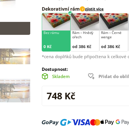
Dekorativní rám
zjistit více
i
Bez rámu
Rám –⁠⁠⁠⁠⁠⁠ Hnědý
Rám –⁠⁠⁠⁠⁠⁠ Černé
ořech
wenge
0 Kč
od 386 Kč
od 386 Kč
*cena doplňků bude připočtena k celkové 
Dostupnost:
Skladem
Přidat do obl
748 Kč