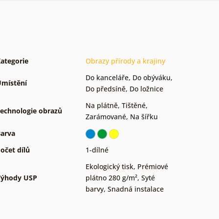
ategorie
Obrazy přírody a krajiny
Do kanceláře
,
Do obýváku
,
místění
Do předsíně
,
Do ložnice
Na plátně
,
Tištěné
,
echnologie obrazů
Zarámované
,
Na šířku
arva
očet dílů
1-dílné
Ekologický tisk
,
Prémiové
Výhody USP
plátno 280 g/m²
,
Syté
barvy
,
Snadná instalace