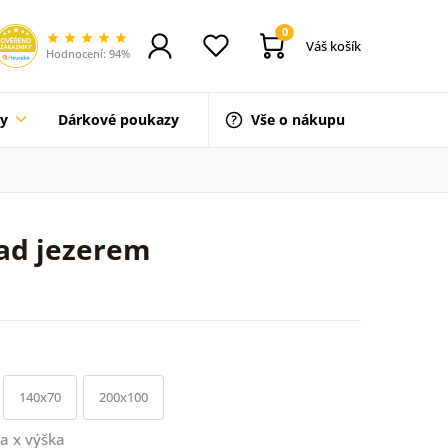
0
Váš košík
Hodnocení: 94%
ty
Dárkové poukazy
Vše o nákupu
ad jezerem
140x70
200x100
a x výška