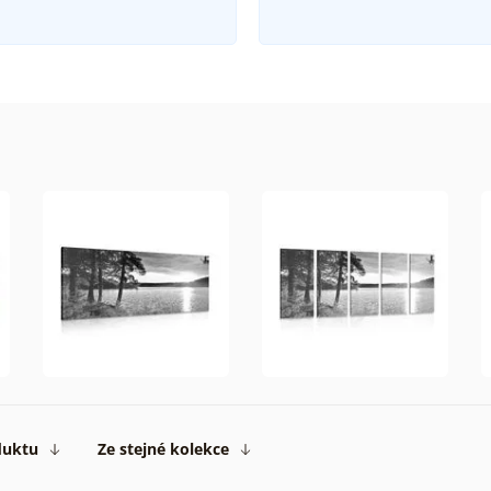
duktu
Ze stejné kolekce