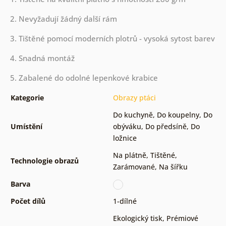
2. Nevyžadují žádný další rám
3. Tištěné pomocí moderních plotrů - vysoká sytost barev
4. Snadná montáž
5. Zabalené do odolné lepenkové krabice
Kategorie
Obrazy ptáci
Do kuchyně
,
Do koupelny
,
Do
Umístění
obýváku
,
Do předsíně
,
Do
ložnice
Na plátně
,
Tištěné
,
Technologie obrazů
Zarámované
,
Na šířku
Barva
Počet dílů
1-dílné
Ekologický tisk
,
Prémiové