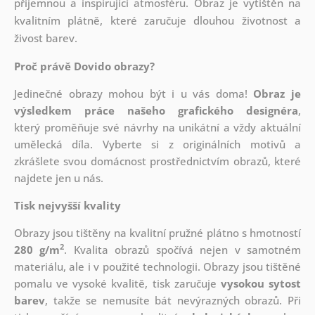
příjemnou a inspirující atmosféru. Obraz je vytištěn na
kvalitním plátně, které zaručuje dlouhou životnost a
živost barev.
Proč právě Dovido obrazy?
Jedinečné obrazy mohou být i u vás doma!
Obraz je
výsledkem práce našeho grafického designéra
,
který
proměňuje své návrhy na unikátní a vždy aktuální
umělecká díla. Vyberte si z originálních motivů a
zkrášlete svou domácnost prostřednictvím obrazů, které
najdete jen u nás.
Tisk nejvyšší kvality
Obrazy jsou tištěny na kvalitní pružné plátno s hmotností
2
280 g/m
. Kvalita obrazů spočívá nejen v samotném
materiálu, ale i v použité technologii. Obrazy jsou tištěné
pomalu ve vysoké kvalitě, tisk zaručuje
vysokou sytost
barev
, takže se nemusíte bát nevýrazných obrazů. Při