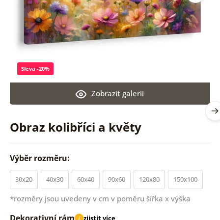
Sleva -20%
Zobrazit galerii
Obraz kolibříci a květy
Výběr rozměru:
30x20
40x30
60x40
90x60
120x80
150x100
*rozměry jsou uvedeny v cm v poměru šířka x výška
Dekorativní rám
zjistit více
i