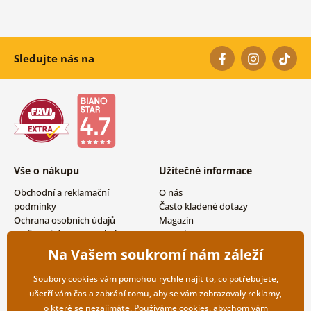
Sledujte nás na
Vše o nákupu
Užitečné informace
Obchodní a reklamační
O nás
podmínky
Často kladené dotazy
Ochrana osobních údajů
Magazín
Možnosti dopravy a platby
Kontakty
Vrácení zboží
Velkoobchodní spolupráce
Na Vašem soukromí nám záleží
Soubory cookies vám pomohou rychle najít to, co potřebujete,
ušetří vám čas a zabrání tomu, aby se vám zobrazovaly reklamy,
o které se nezajímáte. Používáme
cookies
, abychom vám