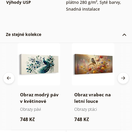
Výhody USP
plátno 280 g/m²
,
Syté barvy
,
Snadná instalace
Ze stejné kolekce
Obraz modrý páv
Obraz vrabec na
O
v květinové
letní louce
v
kompozici
Obrazy pávi
Obrazy ptáci
Ob
748 Kč
748 Kč
1