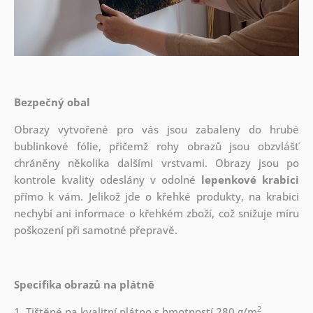
Bezpečný obal
Obrazy vytvořené pro vás jsou zabaleny do hrubé
bublinkové fólie, přičemž rohy obrazů jsou obzvlášť
chráněny několika dalšími vrstvami.
Obrazy jsou po
kontrole kvality odeslány v odolné
lepenkové krabici
přímo k vám. Jelikož jde o křehké produkty, na krabici
nechybí ani informace o křehkém zboží, což snižuje míru
poškození při samotné přepravě.
Specifika obrazů na plátně
2
1. Tištěné na kvalitní plátno s hmotností 280 g/m