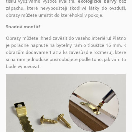
tisku využíváme vysoce kvalitní,
ekologické barvy
bez
zápachu, které nevypouštějí škodlivé látky do ovzduší,
obrazy můžete umístit do kteréhokoliv pokoje.
Snadná montáž
Obrazy můžete ihned zavěsit do vašeho interiéru! Plátno
je pořádně napnuté na bytelný rám o tloušťce 16 mm. K
obrazům dodáváme 1 až 2 ks závěsů (dle rozměru), které
si na rám jednoduše přišroubujete podle toho, jak vám to
bude vyhovovat.