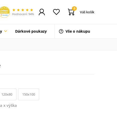
0
Váš košík
Hodnocení: 94%
ty
Dárkové poukazy
Vše o nákupu
e
120x80
150x100
a x výška