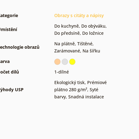
ategorie
Obrazy s citáty a nápisy
Do kuchyně
,
Do obýváku
,
místění
Do předsíně
,
Do ložnice
Na plátně
,
Tištěné
,
echnologie obrazů
Zarámované
,
Na šířku
arva
očet dílů
1-dílné
Ekologický tisk
,
Prémiové
Výhody USP
plátno 280 g/m²
,
Syté
barvy
,
Snadná instalace