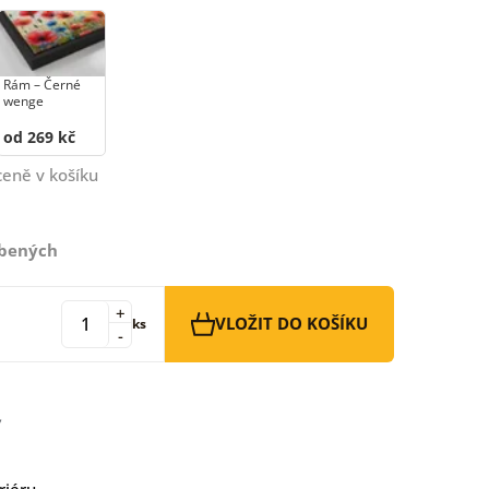
Rám –⁠⁠⁠⁠⁠⁠ Černé
wenge
od 269 kč
ceně v košíku
íbených
+
VLOŽIT DO KOŠÍKU
ks
-
riéru