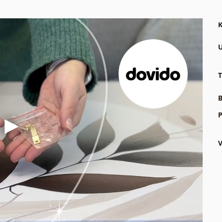
K
U
T
B
P