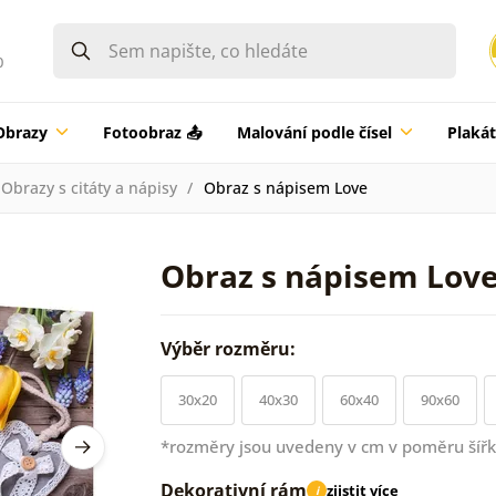
0
Obrazy
Fotoobraz 📤
Malování podle čísel
Plaká
Obrazy s citáty a nápisy
Obraz s nápisem Love
Obraz s nápisem Lov
Výběr rozměru:
30x20
40x30
60x40
90x60
*rozměry jsou uvedeny v cm v poměru šířk
Dekorativní rám
zjistit více
i