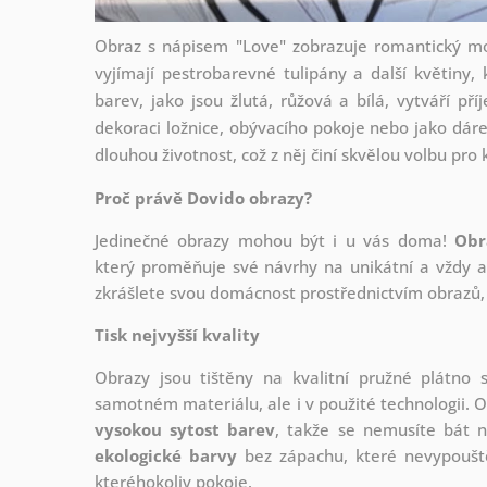
Obraz s nápisem "Love" zobrazuje romantický mo
vyjímají pestrobarevné tulipány a další květiny
barev, jako jsou žlutá, růžová a bílá, vytváří p
dekoraci ložnice, obývacího pokoje nebo jako dáre
dlouhou životnost, což z něj činí skvělou volbu pr
Proč právě Dovido obrazy?
Jedinečné obrazy mohou být i u vás doma!
Obr
který
proměňuje své návrhy na unikátní a vždy ak
zkrášlete svou domácnost prostřednictvím obrazů, 
Tisk nejvyšší kvality
Obrazy jsou tištěny na kvalitní pružné plátno
samotném materiálu, ale i v použité technologii. O
vysokou sytost barev
, takže se nemusíte bát n
ekologické barvy
bez zápachu, které nevypouště
kteréhokoliv pokoje.