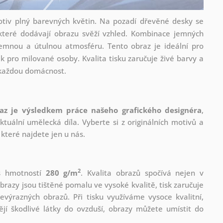
tiv plný barevných květin. Na pozadí dřevěné desky se
, které dodávají obrazu svěží vzhled. Kombinace jemných
říjemnou a útulnou atmosféru. Tento obraz je ideální pro
k pro milované osoby. Kvalita tisku zaručuje živé barvy a
o každou domácnost.
az je výsledkem práce našeho grafického designéra
,
tuální umělecká díla. Vyberte si z originálních motivů a
které najdete jen u nás.
2
 s hmotností
280 g/m
. Kvalita obrazů spočívá nejen v
brazy jsou tištěné pomalu ve vysoké kvalitě, tisk zaručuje
evýrazných obrazů. Při tisku využíváme vysoce kvalitní,
jí škodlivé látky do ovzduší, obrazy můžete umístit do