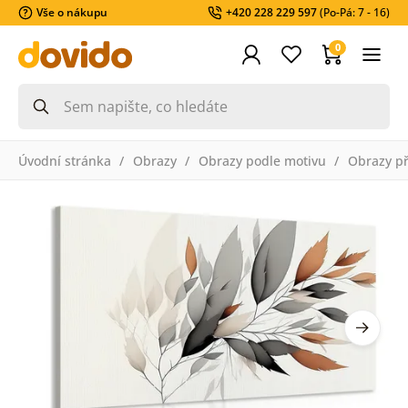
Vše o nákupu
+420 228 229 597
(Po-Pá: 7 - 16)
0
Úvodní stránka
Obrazy
Obrazy podle motivu
Obrazy př