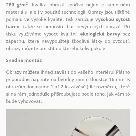
2
280 g/m
. Kvalita obrazů spočívá nejen v samotném
materiálu, ale i v použité technologii. Obrazy jsou tištěné
pomalu ve vysoké kvalitě, tisk zaručuje
vysokou sytost
barev
, takže se nemusíte bát nevýrazných obrazů. Při
tisku využíváme vysoce kvalitní,
ekologické barvy
bez
zápachu, které nevypouštějí škodlivé látky do ovzduší,
obrazy můžete umístit do kteréhokoliv pokoje.
Snadná montáž
Obrazy můžete ihned zavěsit do vašeho interiéru! Plátno
je pořádně napnuté na bytelný rám o tloušťce 16 mm. K
obrazům dodáváme 1 až 2 ks závěsů (dle rozměru), které
si na rám jednoduše přišroubujete podle toho, jak vám to
bude vyhovovat.