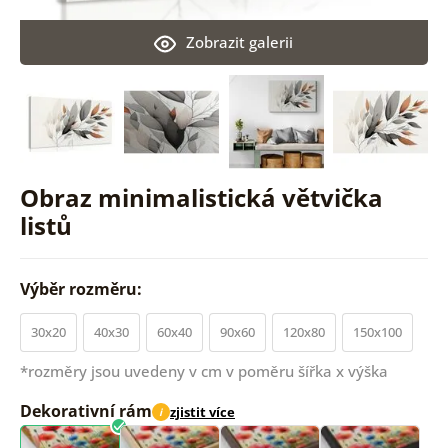
Zobrazit galerii
Obraz minimalistická větvička
listů
Výběr rozměru:
30x20
40x30
60x40
90x60
120x80
150x100
*rozměry jsou uvedeny v cm v poměru šířka x výška
Dekorativní rám
zjistit více
i