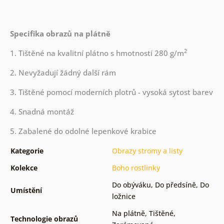
Specifika obrazů na plátně
2
1. Tištěné na kvalitní plátno s hmotností 280 g/m
2. Nevyžadují žádný další rám
3. Tištěné pomocí moderních plotrů - vysoká sytost barev
4. Snadná montáž
5. Zabalené do odolné lepenkové krabice
Kategorie
Obrazy stromy a listy
Kolekce
Boho rostlinky
Do obýváku
,
Do předsíně
,
Do
Umístění
ložnice
Na plátně
,
Tištěné
,
Technologie obrazů