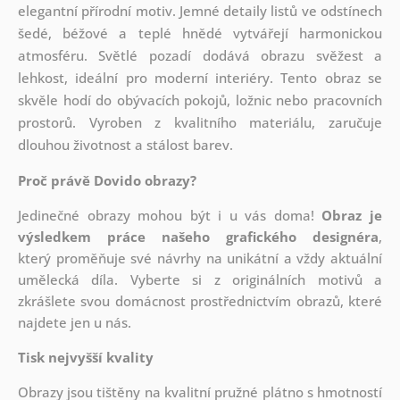
elegantní přírodní motiv. Jemné detaily listů ve odstínech
šedé, béžové a teplé hnědé vytvářejí harmonickou
atmosféru. Světlé pozadí dodává obrazu svěžest a
lehkost, ideální pro moderní interiéry. Tento obraz se
skvěle hodí do obývacích pokojů, ložnic nebo pracovních
prostorů. Vyroben z kvalitního materiálu, zaručuje
dlouhou životnost a stálost barev.
Proč právě Dovido obrazy?
Jedinečné obrazy mohou být i u vás doma!
Obraz je
výsledkem práce našeho grafického designéra
,
který
proměňuje své návrhy na unikátní a vždy aktuální
umělecká díla. Vyberte si z originálních motivů a
zkrášlete svou domácnost prostřednictvím obrazů, které
najdete jen u nás.
Tisk nejvyšší kvality
Obrazy jsou tištěny na kvalitní pružné plátno s hmotností