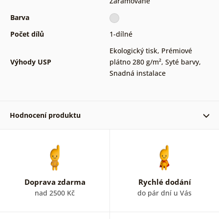
Zarámované
Barva
Počet dílů
1-dílné
Ekologický tisk
,
Prémiové
Výhody USP
plátno 280 g/m²
,
Syté barvy
,
Snadná instalace
Hodnocení produktu
Zuzana Šebestová 21. 02. 2026
Doprava zdarma
Rychlé dodání
Miluše 16. 05. 2025
nad 2500 Kč
do pár dní u Vás