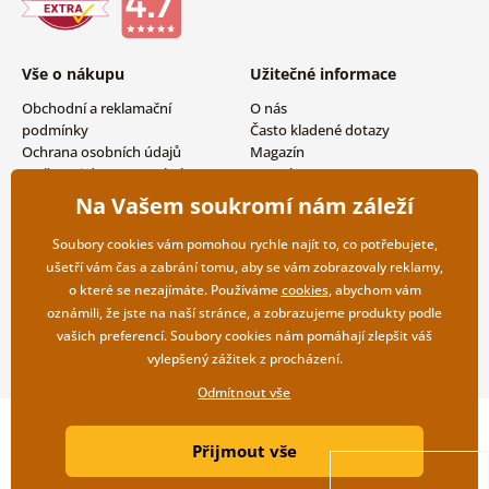
Vše o nákupu
Užitečné informace
Obchodní a reklamační
O nás
podmínky
Často kladené dotazy
Ochrana osobních údajů
Magazín
Možnosti dopravy a platby
Kontakty
Vrácení zboží
Velkoobchodní spolupráce
Na Vašem soukromí nám záleží
Soubory cookies vám pomohou rychle najít to, co potřebujete,
ušetří vám čas a zabrání tomu, aby se vám zobrazovaly reklamy,
o které se nezajímáte. Používáme
cookies
, abychom vám
oznámili, že jste na naší stránce, a zobrazujeme produkty podle
vašich preferencí. Soubory cookies nám pomáhají zlepšit váš
vylepšený zážitek z procházení.
Odmítnout vše
Copyright ©2019 © Dovido.cz.
Přijmout vše
Webdesign
Litvanyi.sk
| E-shop vytvořila