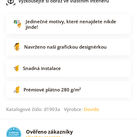
Vyzkoušejte si obraz ve vlastním interiéru
Jedinečné motivy, které nenajdete nikde
jinde!
Navrženo naší grafickou designérkou
Snadná instalace
Prémiové plátno 280 g/m²
Katalogové číslo: d1903a Výrobce:
Dovido
Ověřeno zákazníky