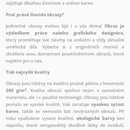
zajišťuje dlouhou životnost a stálost barev.
Proč právě Dovido obrazy?
Jedinečné obrazy mohou být i u vás doma!
Obraz je
výsledkem práce našeho grafického designéra
,
který
proměňuje své návrhy na unikátní a vždy aktuální
umělecká díla. Vyberte si z originálních motivů a
zkrášlete svou domácnost prostřednictvím obrazů, které
najdete jen u nás.
Tisk nejvyšší kvality
Obrazy jsou tištěny na kvalitní pružné plátno s hmotností
2
280 g/m
. Kvalita obrazů spočívá nejen v samotném
materiálu, ale i v použité technologii. Obrazy jsou tištěné
pomalu ve vysoké kvalitě, tisk zaručuje
vysokou sytost
barev
, takže se nemusíte bát nevýrazných obrazů. Při
tisku využíváme vysoce kvalitní,
ekologické barvy
bez
zápachu, které nevypouštějí škodlivé látky do ovzduší,