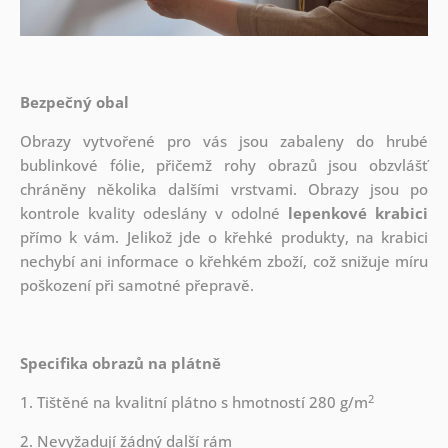
Bezpečný obal
Obrazy vytvořené pro vás jsou zabaleny do hrubé
bublinkové fólie, přičemž rohy obrazů jsou obzvlášť
chráněny několika dalšími vrstvami.
Obrazy jsou po
kontrole kvality odeslány v odolné
lepenkové krabici
přímo k vám. Jelikož jde o křehké produkty, na krabici
nechybí ani informace o křehkém zboží, což snižuje míru
poškození při samotné přepravě.
Specifika obrazů na plátně
2
1. Tištěné na kvalitní plátno s hmotností 280 g/m
2. Nevyžadují žádný další rám