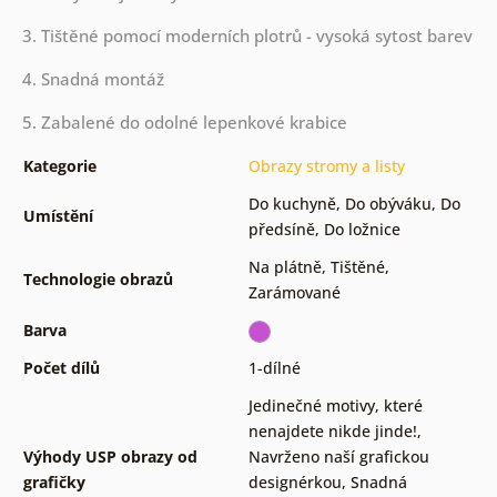
3. Tištěné pomocí moderních plotrů - vysoká sytost barev
4. Snadná montáž
5. Zabalené do odolné lepenkové krabice
Kategorie
Obrazy stromy a listy
Do kuchyně
,
Do obýváku
,
Do
Umístění
předsíně
,
Do ložnice
Na plátně
,
Tištěné
,
Technologie obrazů
Zarámované
Barva
Počet dílů
1-dílné
Jedinečné motivy, které
nenajdete nikde jinde!
,
Výhody USP obrazy od
Navrženo naší grafickou
grafičky
designérkou
,
Snadná