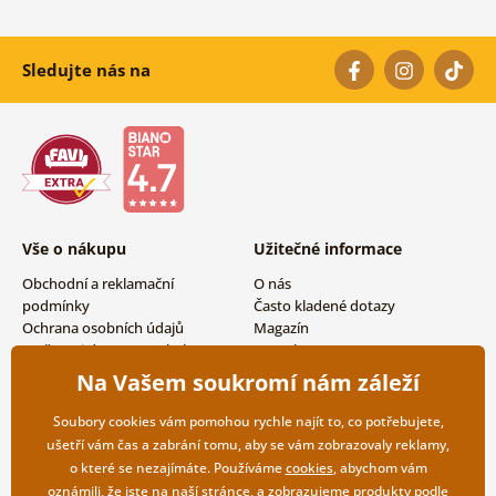
Sledujte nás na
Vše o nákupu
Užitečné informace
Obchodní a reklamační
O nás
podmínky
Často kladené dotazy
Ochrana osobních údajů
Magazín
Možnosti dopravy a platby
Kontakty
Vrácení zboží
Velkoobchodní spolupráce
Na Vašem soukromí nám záleží
Soubory cookies vám pomohou rychle najít to, co potřebujete,
ušetří vám čas a zabrání tomu, aby se vám zobrazovaly reklamy,
o které se nezajímáte. Používáme
cookies
, abychom vám
oznámili, že jste na naší stránce, a zobrazujeme produkty podle