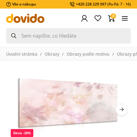
Vše o nákupu
+420 228 229 597
(Po-Pá: 7 - 16)
0
Úvodní stránka
Obrazy
Obrazy podle motivu
Obrazy př
Sleva -20%