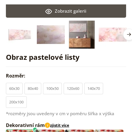
Zobrazit galerii
Obraz pastelové listy
Rozměr:
60x30
80x40
100x50
120x60
140x70
200x100
*rozměry jsou uvedeny v cm v poměru šířka x výška
Dekorativní rám
zjistit více
i