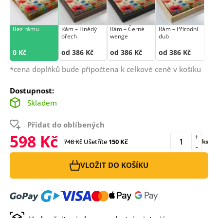
Bez rámu
Rám –⁠⁠⁠⁠⁠⁠ Hnědý
Rám –⁠⁠⁠⁠⁠⁠ Černé
Rám –⁠⁠⁠⁠⁠⁠ Přírodní
ořech
wenge
dub
0 Kč
od 386 Kč
od 386 Kč
od 386 Kč
*cena doplňků bude připočtena k celkové ceně v košíku
Dostupnost:
Skladem
Přidat do oblíbených
598 Kč
+
748 Kč
Ušetříte
150 Kč
ks
-
VLOŽIT DO KOŠÍKU