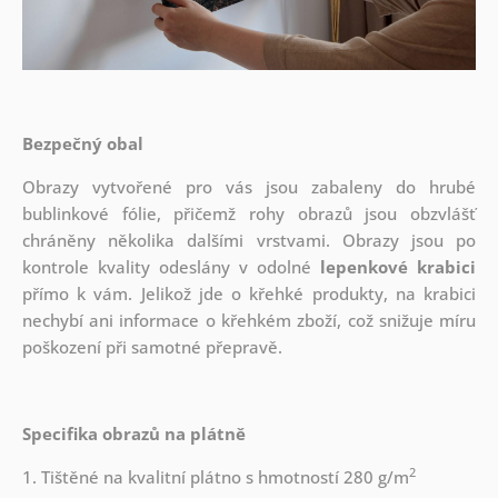
Bezpečný obal
Obrazy vytvořené pro vás jsou zabaleny do hrubé
bublinkové fólie, přičemž rohy obrazů jsou obzvlášť
chráněny několika dalšími vrstvami.
Obrazy jsou po
kontrole kvality odeslány v odolné
lepenkové krabici
přímo k vám. Jelikož jde o křehké produkty, na krabici
nechybí ani informace o křehkém zboží, což snižuje míru
poškození při samotné přepravě.
Specifika obrazů na plátně
2
1. Tištěné na kvalitní plátno s hmotností 280 g/m