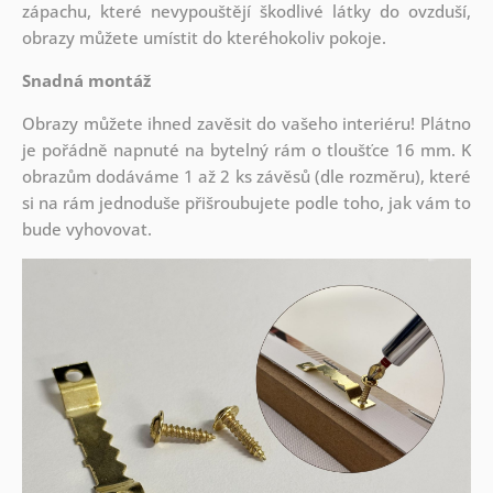
zápachu, které nevypouštějí škodlivé látky do ovzduší,
obrazy můžete umístit do kteréhokoliv pokoje.
Snadná montáž
Obrazy můžete ihned zavěsit do vašeho interiéru! Plátno
je pořádně napnuté na bytelný rám o tloušťce 16 mm. K
obrazům dodáváme 1 až 2 ks závěsů (dle rozměru), které
si na rám jednoduše přišroubujete podle toho, jak vám to
bude vyhovovat.