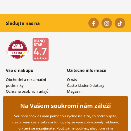
Sledujte nás na
Vše o nákupu
Užitečné informace
Obchodní a reklamační
O nás
podmínky
Často kladené dotazy
Ochrana osobních údajů
Magazín
Možnosti dopravy a platby
Kontakty
Vrácení zboží
Velkoobchodní spolupráce
Na Vašem soukromí nám záleží
Soubory cookies vám pomohou rychle najít to, co potřebujete,
ušetří vám čas a zabrání tomu, aby se vám zobrazovaly reklamy,
o které se nezajímáte. Používáme
cookies
, abychom vám