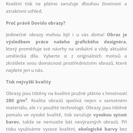
Kvalitní tisk na plátno zaručuje dlouhou životnost a
atraktivní vzhled.
Proč právě Dovido obrazy?
Jedinečné obrazy mohou být i u vás doma!
Obraz je
výsledkem práce našeho grafického designéra
,
který
proměňuje své návrhy na unikátní a vždy aktuální
umělecká díla. Vyberte si z originálních motivů a
zkrášlete svou domácnost prostřednictvím obrazů, které
najdete jen u nás.
Tisk nejvyšší kvality
Obrazy jsou tištěny na kvalitní pružné plátno s hmotností
2
280 g/m
. Kvalita obrazů spočívá nejen v samotném
materiálu, ale i v použité technologii. Obrazy jsou tištěné
pomalu ve vysoké kvalitě, tisk zaručuje
vysokou sytost
barev
, takže se nemusíte bát nevýrazných obrazů. Při
tisku využíváme vysoce kvalitní,
ekologické barvy
bez