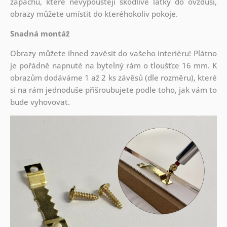
zápachu, které nevypouštějí škodlivé látky do ovzduší,
obrazy můžete umístit do kteréhokoliv pokoje.
Snadná montáž
Obrazy můžete ihned zavěsit do vašeho interiéru! Plátno
je pořádně napnuté na bytelný rám o tloušťce 16 mm. K
obrazům dodáváme 1 až 2 ks závěsů (dle rozměru), které
si na rám jednoduše přišroubujete podle toho, jak vám to
bude vyhovovat.