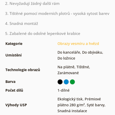
2. Nevyžadují žádný další rám
3. Tištěné pomocí moderních plotrů - vysoká sytost barev
4. Snadná montáž
5. Zabalené do odolné lepenkové krabice
Kategorie
Obrazy vesmíru a hvězd
Do kanceláře
,
Do obýváku
,
Umístění
Do ložnice
Na plátně
,
Tištěné
,
Technologie obrazů
Zarámované
Barva
Počet dílů
1-dílné
Ekologický tisk
,
Prémiové
Výhody USP
plátno 280 g/m²
,
Syté barvy
,
Snadná instalace