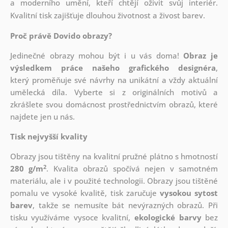
a moderního umění, kteří chtějí oživit svůj interiér.
Kvalitní tisk zajišťuje dlouhou životnost a živost barev.
Proč právě Dovido obrazy?
Jedinečné obrazy mohou být i u vás doma!
Obraz je
výsledkem práce našeho grafického designéra
,
který
proměňuje své návrhy na unikátní a vždy aktuální
umělecká díla. Vyberte si z originálních motivů a
zkrášlete svou domácnost prostřednictvím obrazů, které
najdete jen u nás.
Tisk nejvyšší kvality
Obrazy jsou tištěny na kvalitní pružné plátno s hmotností
2
280 g/m
. Kvalita obrazů spočívá nejen v samotném
materiálu, ale i v použité technologii. Obrazy jsou tištěné
pomalu ve vysoké kvalitě, tisk zaručuje
vysokou sytost
barev
, takže se nemusíte bát nevýrazných obrazů. Při
tisku využíváme vysoce kvalitní,
ekologické barvy
bez