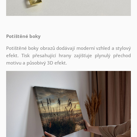
Potištěné boky
Potištěné boky obrazů dodávají moderní vzhled a stylový
efekt. Tisk přesahující hrany zajišťuje plynulý přechod
motivu a působivý 3D efekt.