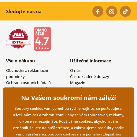
Sledujte nás na
Vše o nákupu
Užitečné informace
Obchodní a reklamační
O nás
podmínky
Často kladené dotazy
Ochrana osobních údajů
Magazín
Možnosti dopravy a platby
Kontakty
Vrácení zboží
Velkoobchodní spolupráce
Na Vašem soukromí nám záleží
Soubory cookies vám pomohou rychle najít to, co potřebujete,
ušetří vám čas a zabrání tomu, aby se vám zobrazovaly reklamy,
o které se nezajímáte. Používáme
cookies
, abychom vám
oznámili, že jste na naší stránce, a zobrazujeme produkty podle
vašich preferencí. Soubory cookies nám pomáhají zlepšit váš