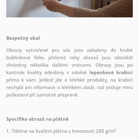
Bezpečný obal
Obrazy vytvořené pro vás jsou zabaleny do hrubé
bublinkové fólie, přičemž rohy obrazů jsou obzvlášť
chráněny několika dalšími vrstvami.
Obrazy jsou po
kontrole kvality odeslány v odolné
lepenkové krabici
přímo k vám. Jelikož jde o křehké produkty, na krabici
nechybí ani informace o křehkém zboží, což snižuje míru
poškození při samotné přepravě.
Specifika obrazů na plátně
2
1. Tištěné na kvalitní plátno s hmotností 280 g/m