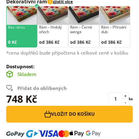
Dekorativní rám
zjistit více
i
Bez rámu
Rám –⁠⁠⁠⁠⁠⁠ Hnědý
Rám –⁠⁠⁠⁠⁠⁠ Černé
Rám –⁠⁠⁠⁠⁠⁠ Přírodní
ořech
wenge
dub
0 Kč
od 386 Kč
od 386 Kč
od 386 Kč
*cena doplňků bude připočtena k celkové ceně v košíku
Dostupnost:
Skladem
Přidat do oblíbených
748 Kč
+
ks
-
VLOŽIT DO KOŠÍKU