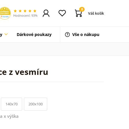
0
Váš košík
Hodnocení: 93%
ty
Dárkové poukazy
Vše o nákupu
ce z vesmíru
140x70
200x100
a x výška