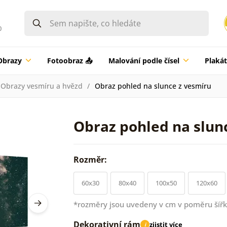
0
Obrazy
Fotoobraz 📤
Malování podle čísel
Plaká
Obrazy vesmíru a hvězd
Obraz pohled na slunce z vesmíru
Obraz pohled na slun
Rozměr:
60x30
80x40
100x50
120x60
*rozměry jsou uvedeny v cm v poměru šířk
Dekorativní rám
zjistit více
i