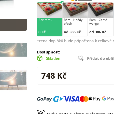
Bez rámu
Rám –⁠⁠⁠⁠⁠⁠ Hnědý
Rám –⁠⁠⁠⁠⁠⁠ Černé
ořech
wenge
0 Kč
od 386 Kč
od 386 Kč
*cena doplňků bude připočtena k celkové 
Dostupnost:
Skladem
Přidat do obl
748 Kč
Vyzkoušejte si obraz ve vlastním inte