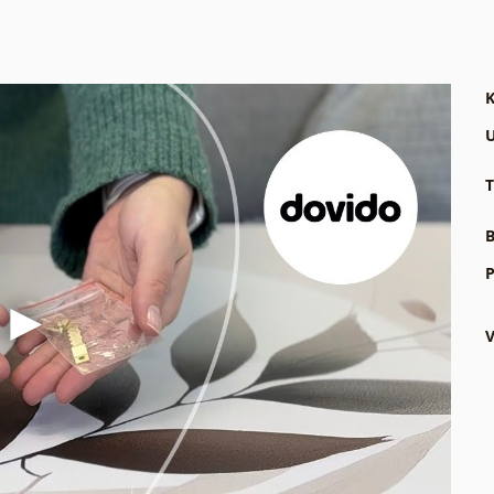
K
U
T
B
P