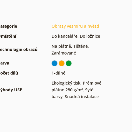
ategorie
Obrazy vesmíru a hvězd
místění
Do kanceláře
,
Do ložnice
Na plátně
,
Tištěné
,
echnologie obrazů
Zarámované
arva
očet dílů
1-dílné
Ekologický tisk
,
Prémiové
Výhody USP
plátno 280 g/m²
,
Syté
barvy
,
Snadná instalace