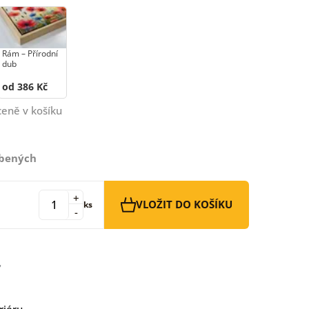
Rám –⁠⁠⁠⁠⁠⁠ Přírodní
dub
od 386 Kč
ceně v košíku
íbených
+
VLOŽIT DO KOŠÍKU
ks
-
riéru