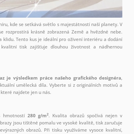
íru, kde se setkává světlo s majestátností naší planety. V
í se rozprostírá krásně zobrazená Země a hvězdné nebe.
a klidu. Tento kus je ideální pro oživení interiéru a dodání
alitní tisk zajišťuje dlouhou životnost a nádhernou
az je výsledkem práce našeho grafického designéra
,
tuální umělecká díla. Vyberte si z originálních motivů a
které najdete jen u nás.
2
 s hmotností
280 g/m
. Kvalita obrazů spočívá nejen v
brazy jsou tištěné pomalu ve vysoké kvalitě, tisk zaručuje
evýrazných obrazů. Při tisku využíváme vysoce kvalitní,