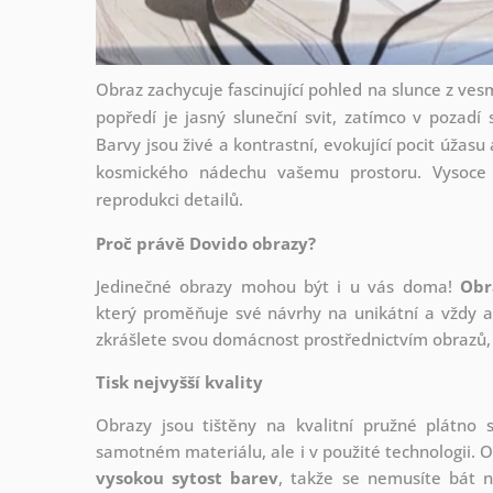
Obraz zachycuje fascinující pohled na slunce z vesm
popředí je jasný sluneční svit, zatímco v pozad
Barvy jsou živé a kontrastní, evokující pocit úžasu 
kosmického nádechu vašemu prostoru. Vysoce kv
reprodukci detailů.
Proč právě Dovido obrazy?
Jedinečné obrazy mohou být i u vás doma!
Obr
který
proměňuje své návrhy na unikátní a vždy ak
zkrášlete svou domácnost prostřednictvím obrazů, 
Tisk nejvyšší kvality
Obrazy jsou tištěny na kvalitní pružné plátno
samotném materiálu, ale i v použité technologii. O
vysokou sytost barev
, takže se nemusíte bát n